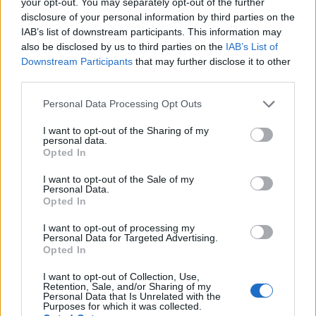
your opt-out. You may separately opt-out of the further
Un viaggio nel merchandising di Superman che unisce moda e
disclosure of your personal information by third parties on the
valori fondamentali di giustizia e speranza.
IAB’s list of downstream participants. This information may
Staff · 3 Lug 2025
also be disclosed by us to third parties on the
IAB’s List of
Downstream Participants
that may further disclose it to other
NERD NEWS
third parties.
Please note that this website/app uses one or more Google
Personal Data Processing Opt Outs
services and may gather and store information including but
not limited to your visit or usage behaviour. You may click to
I want to opt-out of the Sharing of my
personal data.
grant or deny consent to Google and its third-party tags to
Opted In
use your data for below specified purposes in below Google
consent section.
I want to opt-out of the Sale of my
Personal Data.
Opted In
I want to opt-out of processing my
Personal Data for Targeted Advertising.
Scoprire il potenziale del DCU e dei
Opted In
personaggi di Superman
I want to opt-out of Collection, Use,
Quali sono le prospettive future del DCU e in che modo i
Retention, Sale, and/or Sharing of my
personaggi di Superman possono ridefinire il panorama
Personal Data that Is Unrelated with the
Purposes for which it was collected.
cinematografico?