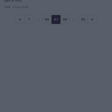
sani e forti.
Staff · 2 Lug 2025
←
1
…
66
67
68
…
95
→