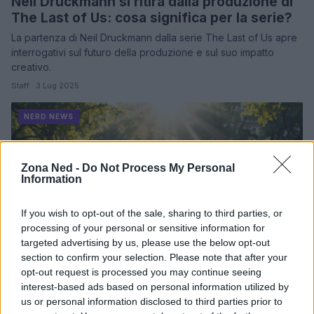
Neil Druckmann si ritira dalla produzione di
The Last of Us: cosa significa per la serie?
La partenza di Neil Druckmann dalla serie The Last of Us apre
interrogativi sul futuro della produzione e sul suo impatto
creativo.
Staff · 3 Lug 2025
NERD NEWS
Zona Ned -
Do Not Process My Personal
Information
If you wish to opt-out of the sale, sharing to third parties, or
processing of your personal or sensitive information for
targeted advertising by us, please use the below opt-out
section to confirm your selection. Please note that after your
opt-out request is processed you may continue seeing
La collezione Superman di Box Lunch: moda
interest-based ads based on personal information utilized by
e altruismo in un’unica estate
us or personal information disclosed to third parties prior to