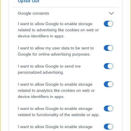
Opted Out
Staff · 3 Lug 2025
Google consents
NERD NEWS
I want to allow Google to enable storage
related to advertising like cookies on web or
device identifiers in apps.
I want to allow my user data to be sent to
Google for online advertising purposes.
I want to allow Google to send me
personalized advertising.
I want to allow Google to enable storage
I tesori nascosti di Universal Epic Universe
related to analytics like cookies on web or
Un'avventura nel nuovo parco tematico di Universal, dove
device identifiers in apps.
storia e modernità si intrecciano.
I want to allow Google to enable storage
Staff · 2 Lug 2025
related to functionality of the website or app.
NERD NEWS
I want to allow Google to enable storage