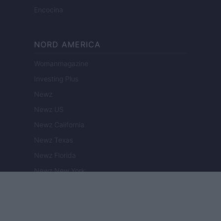
Encocina
NORD AMERICA
Womanmagazine
Investing Plus
Newz
Newz US
Newz California
Newz Texas
Newz Florida
Newz New York
Newz Pennsylvania
Newz Illinois
Newz Ohio