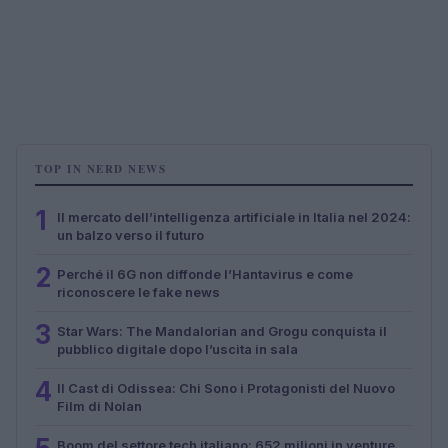
TOP IN NERD NEWS
1
Il mercato dell’intelligenza artificiale in Italia nel 2024:
un balzo verso il futuro
2
Perché il 6G non diffonde l’Hantavirus e come
riconoscere le fake news
3
Star Wars: The Mandalorian and Grogu conquista il
pubblico digitale dopo l’uscita in sala
4
Il Cast di Odissea: Chi Sono i Protagonisti del Nuovo
Film di Nolan
Boom del settore tech italiano: 652 milioni in venture