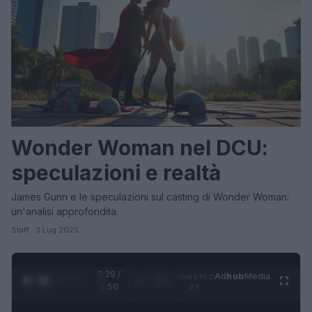
Wonder Woman nel DCU:
speculazioni e realtà
James Gunn e le speculazioni sul casting di Wonder Woman:
un'analisi approfondita.
Staff · 3 Lug 2025
0:31 /
Ad
hub
Media
POWERED
1
/
4
1:50
BY