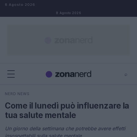
Salta al contenuto
8 Agosto 2026
8 Agosto 2026
⌕
×
⌕
NERD NEWS
Cerca
Come il lunedì può influenzare la
tua salute mentale
Un giorno della settimana che potrebbe avere effetti
insospettabili sulla salute mentale.