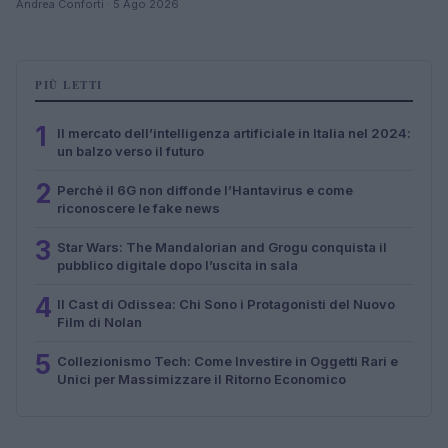
Andrea Conforti · 5 Ago 2026
PIÙ LETTI
1
Il mercato dell’intelligenza artificiale in Italia nel 2024:
un balzo verso il futuro
2
Perché il 6G non diffonde l’Hantavirus e come
riconoscere le fake news
3
Star Wars: The Mandalorian and Grogu conquista il
pubblico digitale dopo l’uscita in sala
4
Il Cast di Odissea: Chi Sono i Protagonisti del Nuovo
Film di Nolan
5
Collezionismo Tech: Come Investire in Oggetti Rari e
Unici per Massimizzare il Ritorno Economico