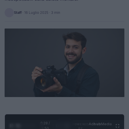
Staff
·
16 Luglio 2025
· 3 min
0:28 /
Ad
hub
Media
POWERED
1
/
4
1:50
BY