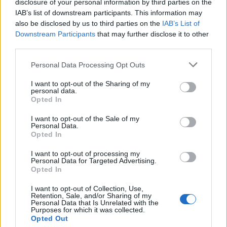
disclosure of your personal information by third parties on the
IAB’s list of downstream participants. This information may
also be disclosed by us to third parties on the
IAB’s List of
Downstream Participants
that may further disclose it to other
third parties.
Please note that this website/app uses one or more Google
Personal Data Processing Opt Outs
services and may gather and store information including but
not limited to your visit or usage behaviour. You may click to
I want to opt-out of the Sharing of my
personal data.
grant or deny consent to Google and its third-party tags to
Opted In
use your data for below specified purposes in below Google
consent section.
I want to opt-out of the Sale of my
Continua a leggere
Personal Data.
Opted In
NERD NEWS
I want to opt-out of processing my
Personal Data for Targeted Advertising.
Opted In
I want to opt-out of Collection, Use,
Retention, Sale, and/or Sharing of my
Personal Data that Is Unrelated with the
Purposes for which it was collected.
Opted Out