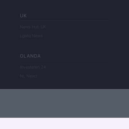
UK
News Hub UK
Lgbtq News
OLANDA
Investeren 24
NL Newz