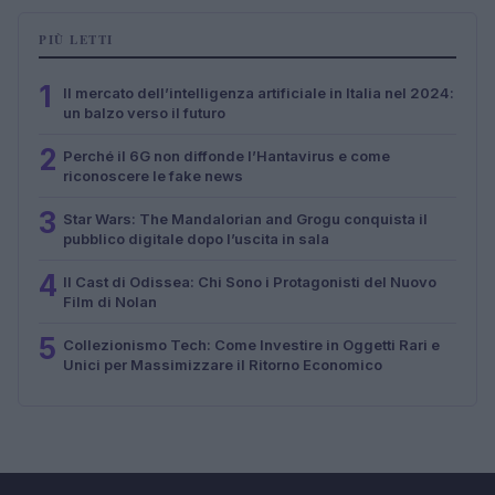
PIÙ LETTI
1
Il mercato dell’intelligenza artificiale in Italia nel 2024:
un balzo verso il futuro
2
Perché il 6G non diffonde l’Hantavirus e come
riconoscere le fake news
3
Star Wars: The Mandalorian and Grogu conquista il
pubblico digitale dopo l’uscita in sala
4
Il Cast di Odissea: Chi Sono i Protagonisti del Nuovo
Film di Nolan
5
Collezionismo Tech: Come Investire in Oggetti Rari e
Unici per Massimizzare il Ritorno Economico