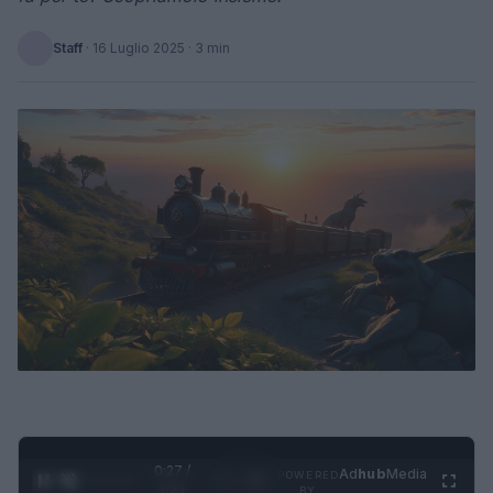
Staff
·
16 Luglio 2025
· 3 min
0:28 /
Ad
hub
Media
POWERED
1
/
4
1:21
BY