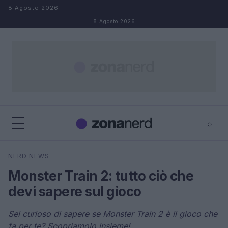
Salta al contenuto
8 Agosto 2026
8 Agosto 2026
⌕
×
⌕
NERD NEWS
Cerca
Monster Train 2: tutto ciò che
devi sapere sul gioco
Sei curioso di sapere se Monster Train 2 è il gioco che
fa per te? Scopriamolo insieme!