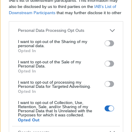
IAB’s list of downstream participants. This information may
also be disclosed by us to third parties on the
IAB’s List of
Downstream Participants
that may further disclose it to other
third parties.
Please note that this website/app uses one or more Google
Personal Data Processing Opt Outs
services and may gather and store information including but
not limited to your visit or usage behaviour. You may click to
I want to opt-out of the Sharing of my
personal data.
grant or deny consent to Google and its third-party tags to
Opted In
use your data for below specified purposes in below Google
Continua a leggere
consent section.
I want to opt-out of the Sale of my
Personal Data.
Opted In
NERD NEWS
I want to opt-out of processing my
Personal Data for Targeted Advertising.
Opted In
I want to opt-out of Collection, Use,
Retention, Sale, and/or Sharing of my
Personal Data that Is Unrelated with the
Purposes for which it was collected.
Opted Out