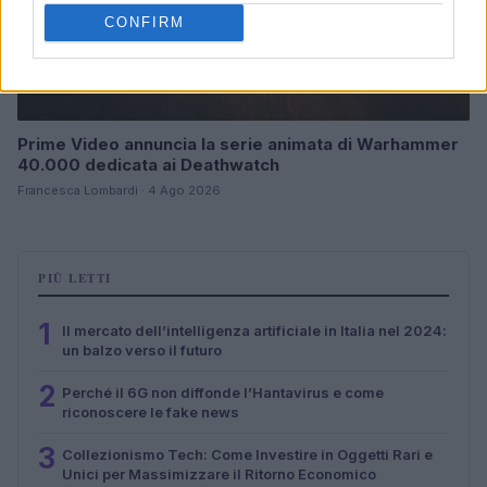
CONFIRM
Prime Video annuncia la serie animata di Warhammer
40.000 dedicata ai Deathwatch
Francesca Lombardi · 4 Ago 2026
PIÙ LETTI
1
Il mercato dell’intelligenza artificiale in Italia nel 2024:
un balzo verso il futuro
2
Perché il 6G non diffonde l’Hantavirus e come
riconoscere le fake news
3
Collezionismo Tech: Come Investire in Oggetti Rari e
Unici per Massimizzare il Ritorno Economico