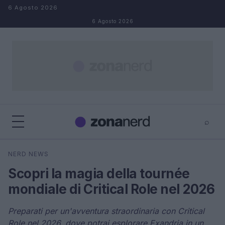
Salta al contenuto
6 Agosto 2026
6 Agosto 2026
⌕
×
⌕
NERD NEWS
Cerca
Scopri la magia della tournée
mondiale di Critical Role nel 2026
Preparati per un'avventura straordinaria con Critical
Role nel 2026, dove potrai esplorare Exandria in un