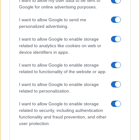
I want to allow my user data to be sent to
Google for online advertising purposes.
I want to allow Google to send me
personalized advertising.
I want to allow Google to enable storage
related to analytics like cookies on web or
device identifiers in apps.
I want to allow Google to enable storage
The Echo Chamber: il nuovo film di Andrea Pallaoro in
related to functionality of the website or app.
concorso a Venezia
Andrea Conforti · 5 Ago 2026
I want to allow Google to enable storage
related to personalization.
NERD NEWS
I want to allow Google to enable storage
related to security, including authentication
functionality and fraud prevention, and other
user protection.