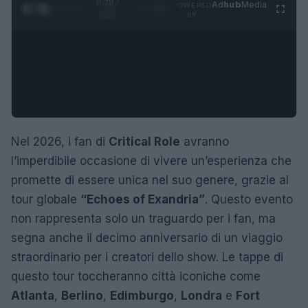
0:28 /
Ad
hub
Media
POWERED
1
/
4
1:21
BY
Nel 2026, i fan di
Critical Role
avranno
l’imperdibile occasione di vivere un’esperienza che
promette di essere unica nel suo genere, grazie al
tour globale
“Echoes of Exandria”
. Questo evento
non rappresenta solo un traguardo per i fan, ma
segna anche il decimo anniversario di un viaggio
straordinario per i creatori dello show. Le tappe di
questo tour toccheranno città iconiche come
Atlanta
,
Berlino
,
Edimburgo
,
Londra
e
Fort