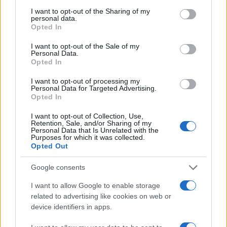
services and may gather and store information including but
NERD NEWS
not limited to your visit or usage behaviour. You may click to
I want to opt-out of the Sharing of my
personal data.
grant or deny consent to Google and its third-party tags to
Opted In
use your data for below specified purposes in below Google
consent section.
I want to opt-out of the Sale of my
Personal Data.
Opted In
I want to opt-out of processing my
Personal Data for Targeted Advertising.
Opted In
I want to opt-out of Collection, Use,
Retention, Sale, and/or Sharing of my
Personal Data that Is Unrelated with the
Purposes for which it was collected.
Opted Out
Malescomics 2026: eventi, ospiti e attività in Valle
Vigezzo
Google consents
Andrea Conforti · 5 Ago 2026
I want to allow Google to enable storage
NERD NEWS
related to advertising like cookies on web or
device identifiers in apps.