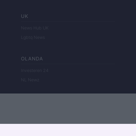
UK
News Hub UK
Lgbtq News
OLANDA
Investeren 24
NL Newz