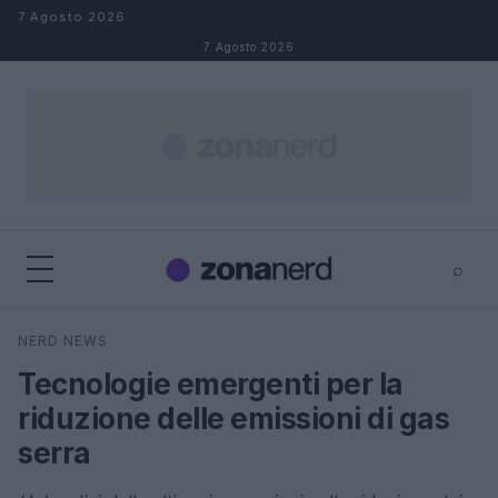
Salta al contenuto
7 Agosto 2026
7 Agosto 2026
⌕
×
⌕
NERD NEWS
Cerca
Tecnologie emergenti per la
riduzione delle emissioni di gas
serra