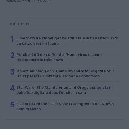
Andrea Conforti · 5 Ago 2026
PIÙ LETTI
1
Il mercato dell’intelligenza artificiale in Italia nel 2024:
un balzo verso il futuro
2
Perché il 6G non diffonde l’Hantavirus e come
riconoscere le fake news
3
Collezionismo Tech: Come Investire in Oggetti Rari e
Unici per Massimizzare il Ritorno Economico
4
Star Wars: The Mandalorian and Grogu conquista il
pubblico digitale dopo l’uscita in sala
5
Il Cast di Odissea: Chi Sono i Protagonisti del Nuovo
Film di Nolan