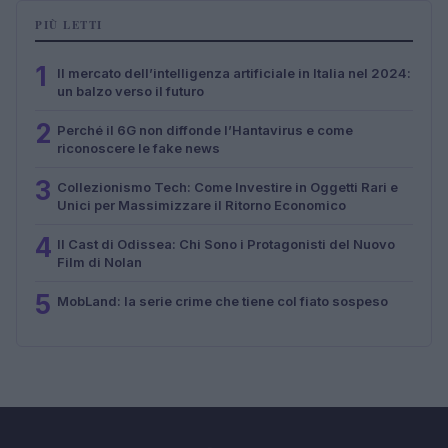
PIÙ LETTI
1
Il mercato dell’intelligenza artificiale in Italia nel 2024:
un balzo verso il futuro
2
Perché il 6G non diffonde l’Hantavirus e come
riconoscere le fake news
3
Collezionismo Tech: Come Investire in Oggetti Rari e
Unici per Massimizzare il Ritorno Economico
4
Il Cast di Odissea: Chi Sono i Protagonisti del Nuovo
Film di Nolan
5
MobLand: la serie crime che tiene col fiato sospeso