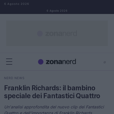
Salta al contenuto
6 Agosto 2026
6 Agosto 2026
⌕
×
⌕
NERD NEWS
Cerca
Franklin Richards: il bambino
speciale dei Fantastici Quattro
Un'analisi approfondita del nuovo clip dei Fantastici
Quattro e dell'importanza di Franklin Richards.