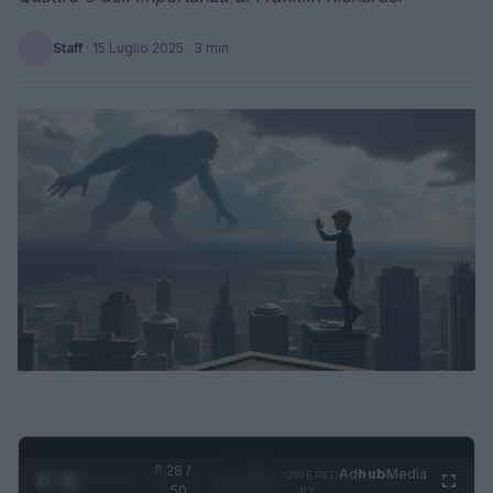
Staff
·
15 Luglio 2025
· 3 min
0:28 /
Ad
hub
Media
POWERED
1
/
4
1:50
BY