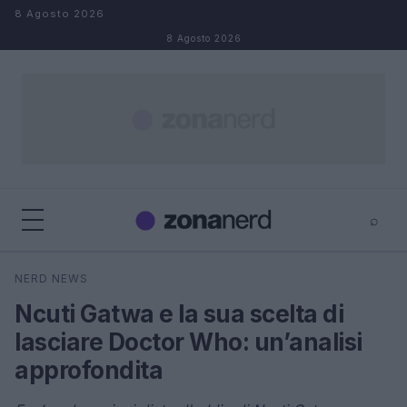
Salta al contenuto
8 Agosto 2026
8 Agosto 2026
⌕
×
⌕
NERD NEWS
Cerca
Ncuti Gatwa e la sua scelta di
lasciare Doctor Who: un’analisi
approfondita