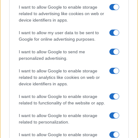
I want to allow Google to enable storage
related to advertising like cookies on web or
Pieve Comics 2026: tutto ciò che devi sapere
device identifiers in apps.
sull’evento nerd di Perugia
Andrea Conforti · 6 Ago 2026
I want to allow my user data to be sent to
Google for online advertising purposes.
NERD NEWS
I want to allow Google to send me
personalized advertising.
I want to allow Google to enable storage
related to analytics like cookies on web or
device identifiers in apps.
I want to allow Google to enable storage
related to functionality of the website or app.
I want to allow Google to enable storage
related to personalization.
Boom del settore tech italiano: 652 milioni in venture
capital nel primo semestre 2026
I want to allow Google to enable storage