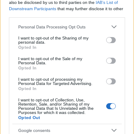
also be disclosed by us to third parties on the
IAB’s List of
Downstream Participants
that may further disclose it to other
third parties.
Please note that this website/app uses one or more Google
Personal Data Processing Opt Outs
services and may gather and store information including but
not limited to your visit or usage behaviour. You may click to
I want to opt-out of the Sharing of my
personal data.
grant or deny consent to Google and its third-party tags to
Opted In
Continua a leggere
use your data for below specified purposes in below Google
consent section.
I want to opt-out of the Sale of my
Personal Data.
NERD NEWS
Opted In
I want to opt-out of processing my
Personal Data for Targeted Advertising.
Opted In
I want to opt-out of Collection, Use,
Retention, Sale, and/or Sharing of my
Personal Data that Is Unrelated with the
Purposes for which it was collected.
Opted Out
Google consents