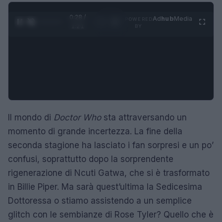
0:29 /
Ad
hub
Media
POWERED
1
/
4
1:21
BY
Il mondo di
Doctor Who
sta attraversando un
momento di grande incertezza. La fine della
seconda stagione ha lasciato i fan sorpresi e un po’
confusi, soprattutto dopo la sorprendente
rigenerazione di Ncuti Gatwa, che si è trasformato
in Billie Piper. Ma sarà quest’ultima la Sedicesima
Dottoressa o stiamo assistendo a un semplice
glitch con le sembianze di Rose Tyler? Quello che è