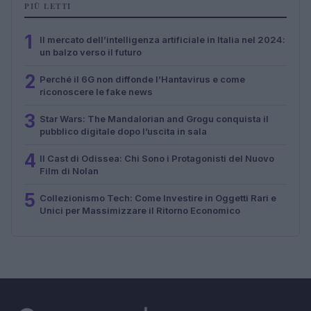
PIÙ LETTI
1
Il mercato dell’intelligenza artificiale in Italia nel 2024:
un balzo verso il futuro
2
Perché il 6G non diffonde l’Hantavirus e come
riconoscere le fake news
3
Star Wars: The Mandalorian and Grogu conquista il
pubblico digitale dopo l’uscita in sala
4
Il Cast di Odissea: Chi Sono i Protagonisti del Nuovo
Film di Nolan
5
Collezionismo Tech: Come Investire in Oggetti Rari e
Unici per Massimizzare il Ritorno Economico