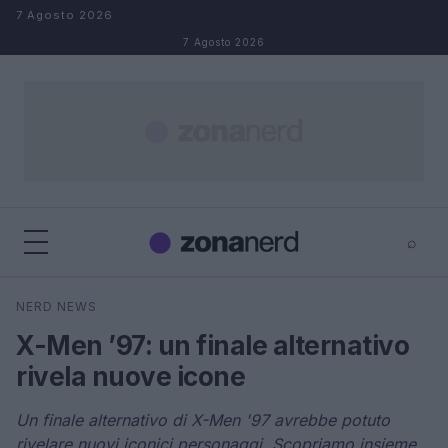
Salta al contenuto
7 Agosto 2026
7 Agosto 2026
⌕
×
⌕
NERD NEWS
Cerca
X-Men ’97: un finale alternativo
rivela nuove icone
Un finale alternativo di X-Men '97 avrebbe potuto
rivelare nuovi iconici personaggi. Scopriamo insieme