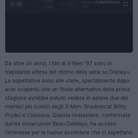
0:29 /
Ad
hub
Media
POWERED
1
/
4
1:20
BY
Da oltre un anno, i fan di X-Men ’97 sono in
trepidante attesa del ritorno della serie su Disney+.
Le aspettative sono alle stelle, specialmente dopo
aver scoperto che un finale alternativo della prima
stagione avrebbe potuto vedere in azione due dei
membri più iconici degli X-Men: Shadowcat (Kitty
Pryde) e Colossus. Questa rivelazione, confermata
dall’ex showrunner Beau DeMayo, ha acceso
l’interesse per le nuove avventure che ci aspettano