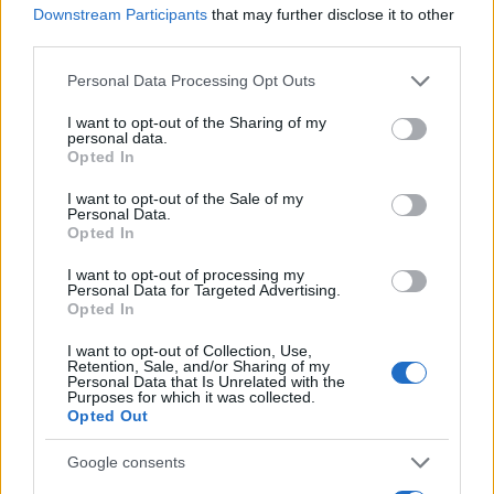
Downstream Participants
that may further disclose it to other
third parties.
Please note that this website/app uses one or more Google
Personal Data Processing Opt Outs
services and may gather and store information including but
not limited to your visit or usage behaviour. You may click to
I want to opt-out of the Sharing of my
personal data.
Continua a leggere
grant or deny consent to Google and its third-party tags to
Opted In
use your data for below specified purposes in below Google
consent section.
I want to opt-out of the Sale of my
NERD NEWS
Personal Data.
Opted In
I want to opt-out of processing my
Personal Data for Targeted Advertising.
Opted In
I want to opt-out of Collection, Use,
Retention, Sale, and/or Sharing of my
Personal Data that Is Unrelated with the
Purposes for which it was collected.
Opted Out
Google consents