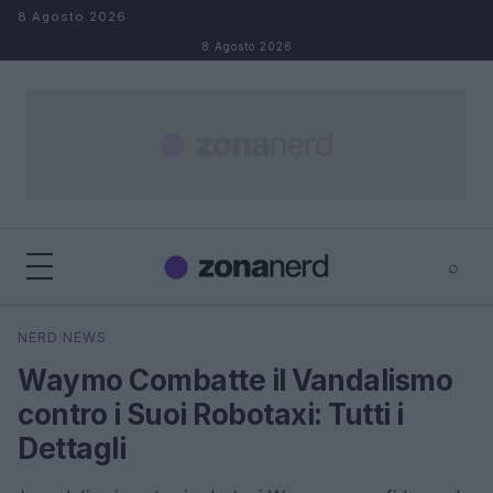
Salta al contenuto
8 Agosto 2026
8 Agosto 2026
⌕
×
⌕
NERD NEWS
Cerca
Waymo Combatte il Vandalismo
contro i Suoi Robotaxi: Tutti i
Dettagli