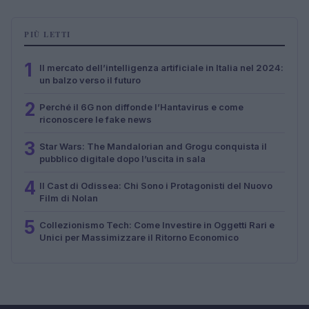
PIÙ LETTI
1
Il mercato dell’intelligenza artificiale in Italia nel 2024:
un balzo verso il futuro
2
Perché il 6G non diffonde l’Hantavirus e come
riconoscere le fake news
3
Star Wars: The Mandalorian and Grogu conquista il
pubblico digitale dopo l’uscita in sala
4
Il Cast di Odissea: Chi Sono i Protagonisti del Nuovo
Film di Nolan
5
Collezionismo Tech: Come Investire in Oggetti Rari e
Unici per Massimizzare il Ritorno Economico