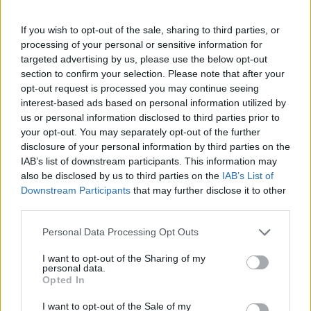
preoccupazioni sociali e culturali, costruendo un
rapporto di fiducia con le comunità in cui opera.
If you wish to opt-out of the sale, sharing to third parties, or
processing of your personal or sensitive information for
targeted advertising by us, please use the below opt-out
section to confirm your selection. Please note that after your
AUTORE
opt-out request is processed you may continue seeing
Staff
interest-based ads based on personal information utilized by
us or personal information disclosed to third parties prior to
your opt-out. You may separately opt-out of the further
disclosure of your personal information by third parties on the
IAB’s list of downstream participants. This information may
also be disclosed by us to third parties on the
IAB’s List of
Downstream Participants
that may further disclose it to other
third parties.
Please note that this website/app uses one or more Google
Personal Data Processing Opt Outs
services and may gather and store information including but
not limited to your visit or usage behaviour. You may click to
I want to opt-out of the Sharing of my
personal data.
grant or deny consent to Google and its third-party tags to
Opted In
use your data for below specified purposes in below Google
consent section.
I want to opt-out of the Sale of my