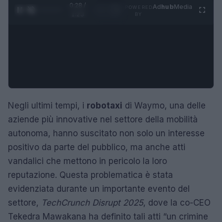
0:29 /
Ad
hub
Media
POWERED
1
/
4
1:23
BY
Negli ultimi tempi, i
robotaxi
di Waymo, una delle
aziende più innovative nel settore della mobilità
autonoma, hanno suscitato non solo un interesse
positivo da parte del pubblico, ma anche atti
vandalici che mettono in pericolo la loro
reputazione. Questa problematica è stata
evidenziata durante un importante evento del
settore,
TechCrunch Disrupt 2025
, dove la co-CEO
Tekedra Mawakana ha definito tali atti “un crimine