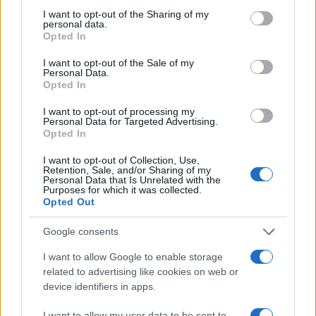
not limited to your visit or usage behaviour. You may click to
I want to opt-out of the Sharing of my
personal data.
grant or deny consent to Google and its third-party tags to
Opted In
use your data for below specified purposes in below Google
consent section.
I want to opt-out of the Sale of my
Personal Data.
Opted In
I want to opt-out of processing my
Personal Data for Targeted Advertising.
Opted In
Boom del settore tech italiano: 652 milioni in venture
capital nel primo semestre 2026
I want to opt-out of Collection, Use,
Retention, Sale, and/or Sharing of my
Andrea Conforti · 6 Ago 2026
Personal Data that Is Unrelated with the
Purposes for which it was collected.
Opted Out
NERD NEWS
Google consents
I want to allow Google to enable storage
related to advertising like cookies on web or
device identifiers in apps.
I want to allow my user data to be sent to