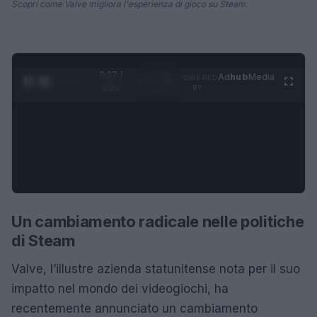
Scopri come Valve migliora l'esperienza di gioco su Steam.
0:28 /
Ad
hub
Media
POWERED
1
/
4
1:23
BY
Un cambiamento radicale nelle politiche
di Steam
Valve, l’illustre azienda statunitense nota per il suo
impatto nel mondo dei videogiochi, ha
recentemente annunciato un cambiamento