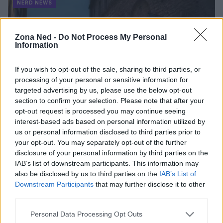
NERD NEWS
Zona Ned -
Do Not Process My Personal
Information
If you wish to opt-out of the sale, sharing to third parties, or
processing of your personal or sensitive information for
targeted advertising by us, please use the below opt-out
section to confirm your selection. Please note that after your
opt-out request is processed you may continue seeing
interest-based ads based on personal information utilized by
us or personal information disclosed to third parties prior to
Pieve Comics 2026: tutto ciò che devi sapere
your opt-out. You may separately opt-out of the further
sull’evento nerd di Perugia
disclosure of your personal information by third parties on the
Andrea Conforti · 6 Ago 2026
IAB’s list of downstream participants. This information may
also be disclosed by us to third parties on the
IAB’s List of
Downstream Participants
that may further disclose it to other
NERD NEWS
third parties.
Please note that this website/app uses one or more Google
Personal Data Processing Opt Outs
services and may gather and store information including but