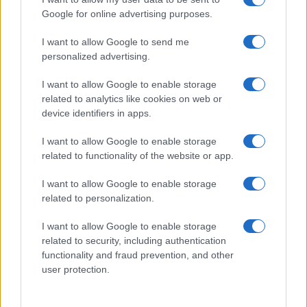
Google for online advertising purposes.
I want to allow Google to send me
personalized advertising.
Malescomics 2026: eventi, ospiti e attività in Valle
I want to allow Google to enable storage
Vigezzo
related to analytics like cookies on web or
Andrea Conforti · 5 Ago 2026
device identifiers in apps.
I want to allow Google to enable storage
related to functionality of the website or app.
PIÙ LETTI
I want to allow Google to enable storage
1
related to personalization.
Il mercato dell’intelligenza artificiale in Italia nel 2024:
un balzo verso il futuro
I want to allow Google to enable storage
2
Perché il 6G non diffonde l’Hantavirus e come
related to security, including authentication
riconoscere le fake news
functionality and fraud prevention, and other
user protection.
3
Collezionismo Tech: Come Investire in Oggetti Rari e
Unici per Massimizzare il Ritorno Economico