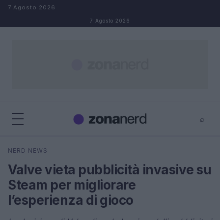
Salta al contenuto
7 Agosto 2026
7 Agosto 2026
⌕
×
⌕
NERD NEWS
Cerca
Valve vieta pubblicità invasive su
Steam per migliorare
l’esperienza di gioco