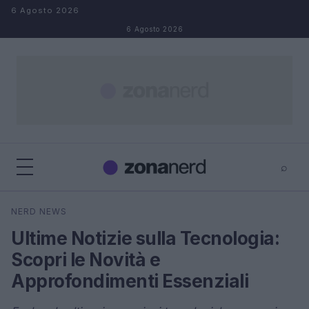
Salta al contenuto
6 Agosto 2026
6 Agosto 2026
⌕
×
⌕
NERD NEWS
Cerca
Ultime Notizie sulla Tecnologia:
Scopri le Novità e
Approfondimenti Essenziali