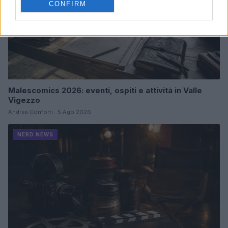
CONFIRM
Malescomics 2026: eventi, ospiti e attività in Valle
Vigezzo
Andrea Conforti · 5 Ago 2026
NERD NEWS