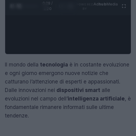
0:29 /
Ad
hub
Media
POWERED
1
/
4
1:20
BY
Il mondo della
tecnologia
è in costante evoluzione
e ogni giorno emergono nuove notizie che
catturano l’attenzione di esperti e appassionati.
Dalle innovazioni nei
dispositivi smart
alle
evoluzioni nel campo dell’
intelligenza artificiale
, è
fondamentale rimanere informati sulle ultime
tendenze.