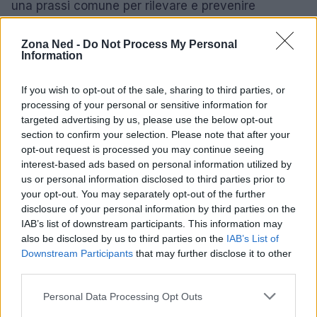
una prassi comune per rilevare e prevenire
attacchi.
Zona Ned -
Do Not Process My Personal
Information
Formazione e consapevolezza
Questo articolo esplora le ultime novità e le
If you wish to opt-out of the sale, sharing to third parties, or
innovazioni che stanno plasmando il futuro della
processing of your personal or sensitive information for
targeted advertising by us, please use the below opt-out
tecnologia, analizzando anche l’impatto che queste
section to confirm your selection. Please note that after your
hanno sulla vita quotidiana e sul mercato globale.0
opt-out request is processed you may continue seeing
interest-based ads based on personal information utilized by
us or personal information disclosed to third parties prior to
your opt-out. You may separately opt-out of the further
AUTORE
disclosure of your personal information by third parties on the
Staff
IAB’s list of downstream participants. This information may
also be disclosed by us to third parties on the
IAB’s List of
Downstream Participants
that may further disclose it to other
third parties.
Please note that this website/app uses one or more Google
Personal Data Processing Opt Outs
services and may gather and store information including but