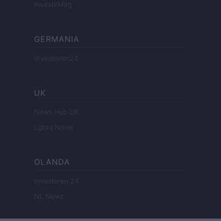
InvestirMag
GERMANIA
Investieren24
UK
News Hub UK
Lgbtq News
OLANDA
Investeren 24
NL Newz