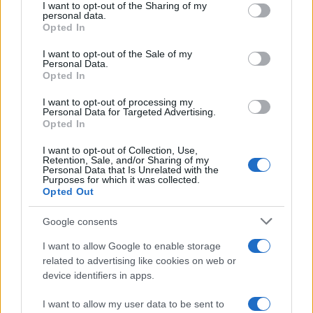
not limited to your visit or usage behaviour. You may click to
I want to opt-out of the Sharing of my
personal data.
grant or deny consent to Google and its third-party tags to
Opted In
use your data for below specified purposes in below Google
consent section.
I want to opt-out of the Sale of my
Personal Data.
Opted In
I want to opt-out of processing my
Personal Data for Targeted Advertising.
Opted In
I want to opt-out of Collection, Use,
Retention, Sale, and/or Sharing of my
Personal Data that Is Unrelated with the
Purposes for which it was collected.
Opted Out
Google consents
I want to allow Google to enable storage
Continua a leggere
related to advertising like cookies on web or
device identifiers in apps.
NERD NEWS
I want to allow my user data to be sent to