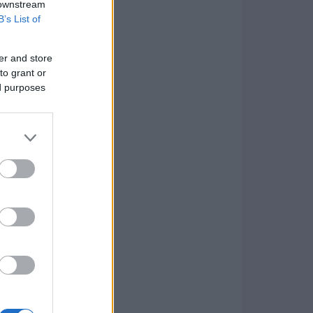
 downstream
B’s List of
er and store
to grant or
ed purposes