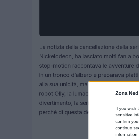
La notizia della cancellazione della se
Nickelodeon, ha lasciato molti fan a bo
stop-motion raccontava le avventure di 
in un tronco d’albero e preparava piatti
alla sua unicità, ma si estendeva anch
robot Olly, la lumaca Henry e la bruchi
Zona Ned
divertimento, la serie è stata bruscamen
If you wish 
perché di questa decisione.
sensitive in
confirm you
continue se
information 