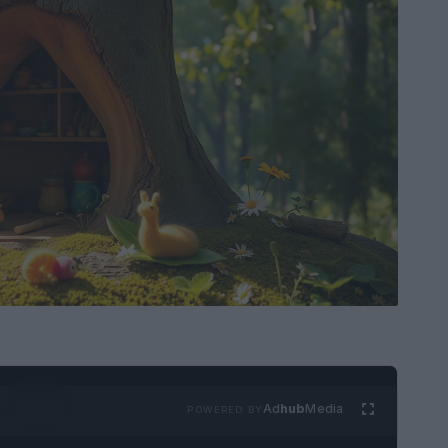
Ad
hub
Media
POWERED BY