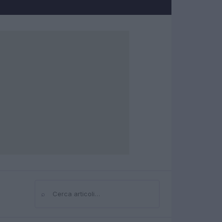
⌕
Cerca