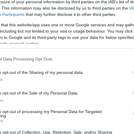
losure of your personal information by third parties on the IAB’s list of
. This information may also be disclosed by us to third parties on the
IA
Participants
that may further disclose it to other third parties.
 that this website/app uses one or more Google services and may gath
including but not limited to your visit or usage behaviour. You may click 
 to Google and its third-party tags to use your data for below specifi
ogle consent section.
l Data Processing Opt Outs
o opt-out of the Sharing of my personal data.
In
o opt-out of the Sale of my Personal Data.
In
 l’impatto sui fan
to opt-out of processing my Personal Data for Targeted
ing.
o l’attenzione del pubblico, conquistando due
In
ospitando guest star di tutto rispetto come
o opt-out of Collection, Use, Retention, Sale, and/or Sharing