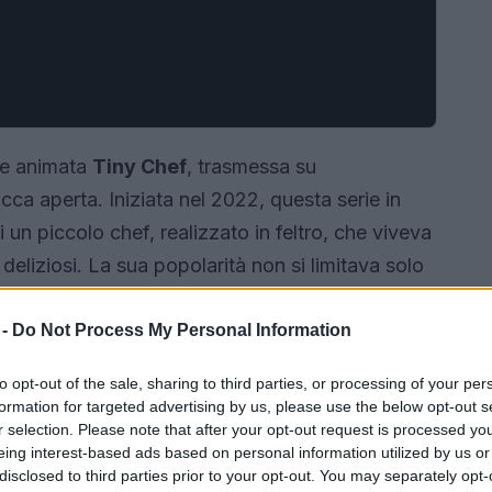
rie animata
Tiny Chef
, trasmessa su
cca aperta. Iniziata nel 2022, questa serie in
un piccolo chef, realizzato in feltro, che viveva
 deliziosi. La sua popolarità non si limitava solo
e ai personaggi che lo circondavano, come il
na Ruby. Dopo tre stagioni piene di creatività e
 -
Do Not Process My Personal Information
te cancellata, lasciando i fan a chiedersi il
to opt-out of the sale, sharing to third parties, or processing of your per
formation for targeted advertising by us, please use the below opt-out s
r selection. Please note that after your opt-out request is processed y
eing interest-based ads based on personal information utilized by us or
disclosed to third parties prior to your opt-out. You may separately opt-