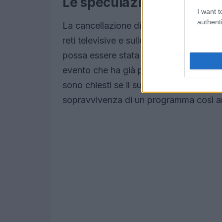
Le speculazioni dietro la
I want t
authenti
La cancellazione di
Tiny Chef
ha sollev
reti televisive e sulle sfide economiche
possa essere stata influenzata dalla p
evento che ha già portato a diverse can
sono chiesti se il successo e gli Emmy vi
sopravvivenza di un programma così 