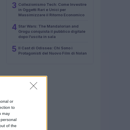
3
Collezionismo Tech: Come Investire
in Oggetti Rari e Unici per
Massimizzare il Ritorno Economico
4
Star Wars: The Mandalorian and
Grogu conquista il pubblico digitale
dopo l’uscita in sala
5
Il Cast di Odissea: Chi Sono i
Protagonisti del Nuovo Film di Nolan
sonal or
ection to
ou may
 personal
out of the