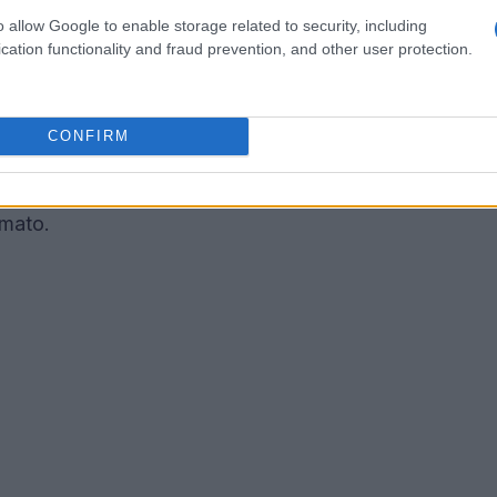
 cancellazione
o allow Google to enable storage related to security, including
cation functionality and fraud prevention, and other user protection.
ato interrogativi sulle dinamiche interne delle
 che affrontano. Si sospetta che la decisione
otenziale fusione tra Skydance e Paramount, un
CONFIRM
cellazioni nel panorama televisivo. Molti fan si
nti siano stati sufficienti per garantire la
amato.