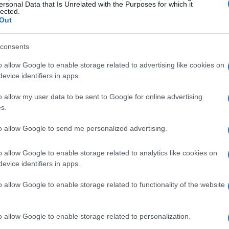
ontano una storia interessante: il video in cui
ersonal Data that Is Unrelated with the Purposes for which it
lected.
lazione ha superato rapidamente i 100 milioni di
Out
 dimostra quanto affetto i fan nutrono per il
consents
 annuncio in un evento virale che ha suscitato
o allow Google to enable storage related to advertising like cookies on
evice identifiers in apps.
ome un semplice sketch sui social media, ma è
o allow my user data to be sent to Google for online advertising
 una serie di successo su Nickelodeon. Questa
s.
i fan e a riconoscimenti significativi nel
to allow Google to send me personalized advertising.
tent marketing e della narrazione visiva. Ma la
o, non solo per i suoi creatori, ma anche per il
o allow Google to enable storage related to analytics like cookies on
evice identifiers in apps.
zioni nei suoi episodi. Ti sei mai chiesto quanto
re un programma così amato finire
o allow Google to enable storage related to functionality of the website
o allow Google to enable storage related to personalization.