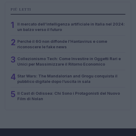
PIÙ LETTI
1
Il mercato dell’intelligenza artificiale in Italia nel 2024:
un balzo verso il futuro
2
Perché il 6G non diffonde l’Hantavirus e come
riconoscere le fake news
3
Collezionismo Tech: Come Investire in Oggetti Rari e
Unici per Massimizzare il Ritorno Economico
4
Star Wars: The Mandalorian and Grogu conquista il
pubblico digitale dopo l’uscita in sala
5
Il Cast di Odissea: Chi Sono i Protagonisti del Nuovo
Film di Nolan