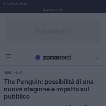
Salta al contenuto
8 Agosto 2026
8 Agosto 2026
⌕
×
⌕
NERD NEWS
Cerca
The Penguin: possibilità di una
nuova stagione e impatto sul
pubblico