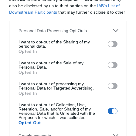
stagione di ‘The Penguin’?
also be disclosed by us to third parties on the
IAB’s List of
Downstream Participants
that may further disclose it to other
third parties.
Please note that this website/app uses one or more Google
AUTORE
Personal Data Processing Opt Outs
Staff
services and may gather and store information including but
not limited to your visit or usage behaviour. You may click to
I want to opt-out of the Sharing of my
personal data.
grant or deny consent to Google and its third-party tags to
Opted In
use your data for below specified purposes in below Google
consent section.
I want to opt-out of the Sale of my
Personal Data.
Opted In
I want to opt-out of processing my
Personal Data for Targeted Advertising.
Opted In
I want to opt-out of Collection, Use,
Retention, Sale, and/or Sharing of my
Personal Data that Is Unrelated with the
Purposes for which it was collected.
Opted Out
Google consents