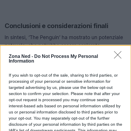
Conclusioni e considerazioni finali
In sintesi, ‘The Penguin’ ha mostrato un potenziale
notevole, che potrebbe essere esplorato
ulteriormente in futuro. Mentre HBO si concentra
Zona Ned -
Do Not Process My Personal
Information
sulla realizzazione di ‘The Batman – Part II’, è chiaro
che c’è un interesse genuino nel continuare la
If you wish to opt-out of the sale, sharing to third parties, or
storia di questo intrigante personaggio. La chiave
processing of your personal or sensitive information for
sarà mantenere l’equilibrio tra le aspettative del
targeted advertising by us, please use the below opt-out
section to confirm your selection. Please note that after your
pubblico e le scelte creative che guideranno il
opt-out request is processed you may continue seeing
futuro della serie. Monitorare attentamente le
interest-based ads based on personal information utilized by
reazioni del pubblico e i dati di performance sarà
us or personal information disclosed to third parties prior to
your opt-out. You may separately opt-out of the further
essenziale per ottimizzare qualsiasi strategia
disclosure of your personal information by third parties on the
futura. E tu, cosa speri di vedere nella prossima
IAB’s list of downstream participants. This information may