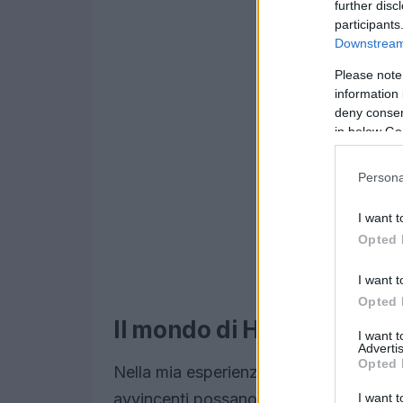
further disc
participants
Downstream 
Please note
information 
deny consent
in below Go
Persona
I want t
Opted 
I want t
Opted 
Il mondo di Hawkins e le
I want 
Advertis
Opted 
Nella mia esperienza nel marketing dig
avvincenti possano attrarre l’attenzion
I want t