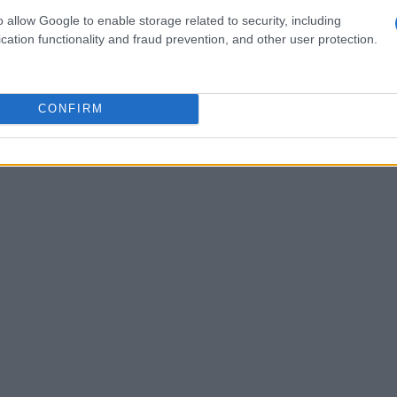
 attrarre una vasta gamma di giocatori. Le
o allow Google to enable storage related to security, including
 evocative non solo stimolano la nostalgia, ma
cation functionality and fraud prevention, and other user protection.
 interattiva. Ogni avventura è accompagnata da
ornisce suggerimenti e trame da seguire,
CONFIRM
hi è alle prime armi. Non è mai stato così
mondo di Hawkins!