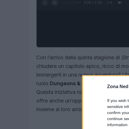
0:27 / 1:50
1
/
4
Con l’arrivo della quinta stagione di
St
chiudere un capitolo epico, ricco di mo
immergerti in una nuova avventura? I fa
ruolo
Dungeons & Dragons
, intitolat
Zona Ned
Questa iniziativa non solo celebra il f
offre anche un’opportunità unica per i g
If you wish 
sensitive in
insieme ai loro amici, proprio come i pr
confirm you
continue se
information 