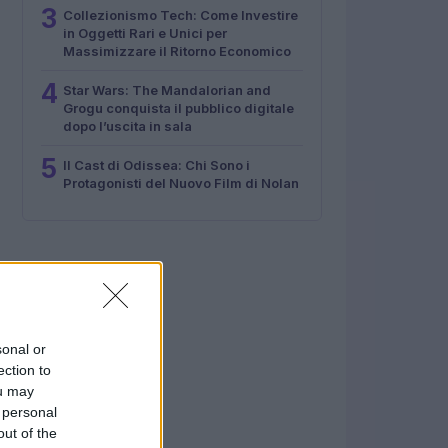
3
Collezionismo Tech: Come Investire
in Oggetti Rari e Unici per
Massimizzare il Ritorno Economico
4
Star Wars: The Mandalorian and
Grogu conquista il pubblico digitale
dopo l’uscita in sala
5
Il Cast di Odissea: Chi Sono i
Protagonisti del Nuovo Film di Nolan
sonal or
ection to
ou may
 personal
out of the