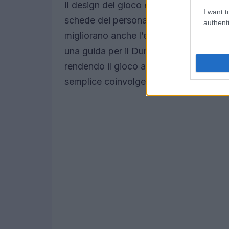
Il design del gioco è stato pensato per
I want t
schede dei personaggi retro e le carte
authenti
migliorano anche l’esperienza visiva e
una guida per il Dungeon Master, che f
rendendo il gioco accessibile anche a c
semplice coinvolgere i tuoi amici nel 