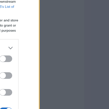
 downstream
B’s List of
er and store
to grant or
ed purposes