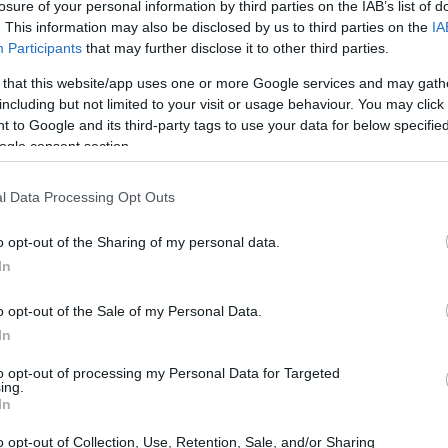
losure of your personal information by third parties on the IAB’s list of
. This information may also be disclosed by us to third parties on the
IA
Participants
that may further disclose it to other third parties.
 that this website/app uses one or more Google services and may gath
including but not limited to your visit or usage behaviour. You may click 
 to Google and its third-party tags to use your data for below specifi
ogle consent section.
l Data Processing Opt Outs
o opt-out of the Sharing of my personal data.
In
o opt-out of the Sale of my Personal Data.
In
 sue avventure
to opt-out of processing my Personal Data for Targeted
ing.
In
itale, ho sempre notato come i racconti
e del pubblico. Il nuovo set di Dungeons &
o opt-out of Collection, Use, Retention, Sale, and/or Sharing