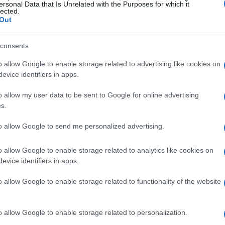
ersonal Data that Is Unrelated with the Purposes for which it
lected.
arte della storia, trasformandosi in membri del
Out
pensato per accogliere sia i novizi che gli
ento e cooperazione. I partecipanti
consents
 contro Demogorgoni a misteri inquietanti, il
o allow Google to enable storage related to advertising like cookies on
a degli anni ’80. Ti ricordi quando anche tu
evice identifiers in apps.
rie fantastiche? Questo è il momento di riviverle!
o allow my user data to be sent to Google for online advertising
s.
e, ognuna progettata per mettere alla prova le
to allow Google to send me personalized advertising.
 di lavorare in squadra. Con un numero consigliato
 la collaborazione e la strategia, elementi
o allow Google to enable storage related to analytics like cookies on
o avvincente. Chi non ama un po’ di sana
evice identifiers in apps.
o allow Google to enable storage related to functionality of the website
e delle meccaniche di gioco
o allow Google to enable storage related to personalization.