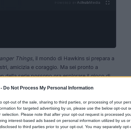
Ad
hub
Media
POWERED BY
ranger Things
, il mondo di Hawkins si prepara a
stri, amicizia e coraggio. Ma sei pronto a
n della serie possono ora esplorare il gioco di
o “Stranger Things: Welcome to the Hellfire Club”.
 -
Do Not Process My Personal Information
enomeno che ha conquistato il cuore di tanti, ma
iocatori di vivere esperienze indimenticabili
to opt-out of the sale, sharing to third parties, or processing of your per
formation for targeted advertising by us, please use the below opt-out s
otagonisti dello show.
r selection. Please note that after your opt-out request is processed y
eing interest-based ads based on personal information utilized by us or
disclosed to third parties prior to your opt-out. You may separately opt-