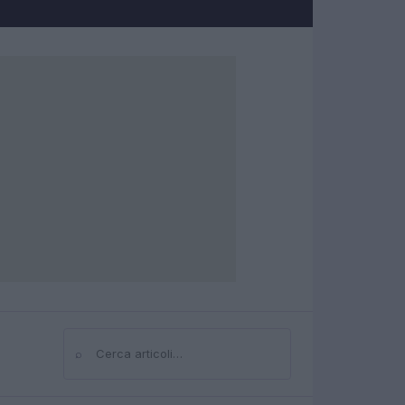
⌕
Cerca