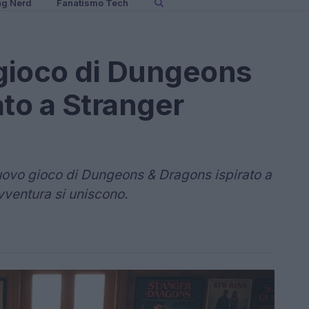
ng Nerd
Fanatismo Tech
 gioco di Dungeons
ato a Stranger
l nuovo gioco di Dungeons & Dragons ispirato a
vventura si uniscono.