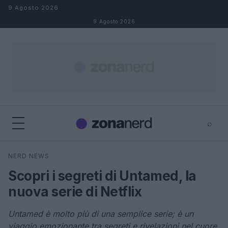
Salta al contenuto
9 Agosto 2026
9 Agosto 2026
⌕
×
⌕
NERD NEWS
Cerca
Scopri i segreti di Untamed, la
nuova serie di Netflix
Untamed è molto più di una semplice serie; è un
viaggio emozionante tra segreti e rivelazioni nel cuore