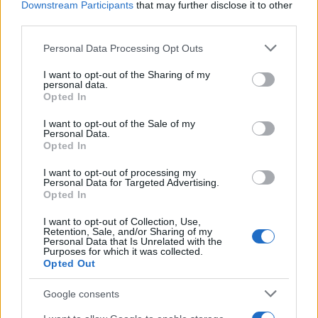
Downstream Participants
that may further disclose it to other
third parties.
AUTORE
Staff
Please note that this website/app uses one or more Google
Personal Data Processing Opt Outs
services and may gather and store information including but
not limited to your visit or usage behaviour. You may click to
I want to opt-out of the Sharing of my
personal data.
grant or deny consent to Google and its third-party tags to
Opted In
use your data for below specified purposes in below Google
consent section.
I want to opt-out of the Sale of my
Personal Data.
Opted In
I want to opt-out of processing my
Personal Data for Targeted Advertising.
Opted In
I want to opt-out of Collection, Use,
Retention, Sale, and/or Sharing of my
Personal Data that Is Unrelated with the
Purposes for which it was collected.
Opted Out
Google consents