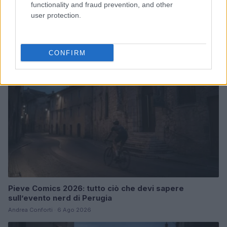
Scopri i parchi a tema più spettacolari per geek e non
functionality and fraud prevention, and other
solo
user protection.
Andrea Conforti · 9 Ago 2026
NERD NEWS
CONFIRM
Pieve Comics 2026: tutto ciò che devi sapere
sull’evento nerd di Perugia
Andrea Conforti · 6 Ago 2026