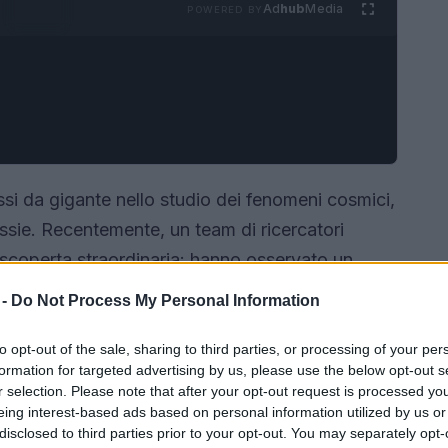
Ad
hub
Media
POWERED BY
assi da gigante nello studio dei fenomeni cosmici,
lassie. Recentemente, un team di ricercatori
 scoperta straordinaria: hanno osservato un
azione, situato a circa sei miliardi di anni luce
 -
Do Not Process My Personal Information
plia la nostra comprensione dell’universo, ma
i buchi neri influenzano la formazione e
to opt-out of the sale, sharing to third parties, or processing of your per
formation for targeted advertising by us, please use the below opt-out s
gnifica realmente scoprire un oggetto così
r selection. Please note that after your opt-out request is processed y
eing interest-based ads based on personal information utilized by us or
disclosed to third parties prior to your opt-out. You may separately opt-