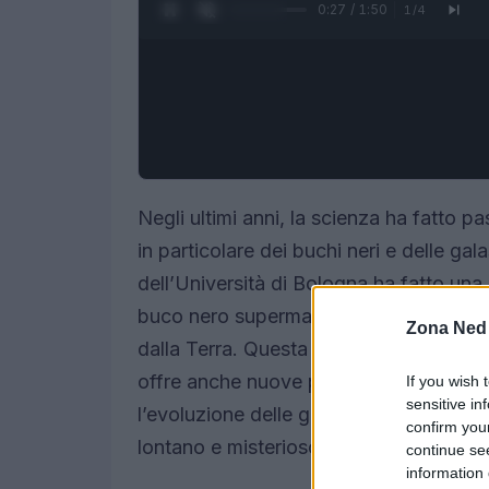
0:28 / 1:50
1
/
4
Negli ultimi anni, la scienza ha fatto p
in particolare dei buchi neri e delle ga
dell’Università di Bologna ha fatto una
buco nero supermassiccio in fase di form
Zona Ned
dalla Terra. Questa ricerca non solo am
offre anche nuove prospettive su come 
If you wish 
sensitive in
l’evoluzione delle galassie. Ma cosa si
confirm you
lontano e misterioso?
continue se
information 