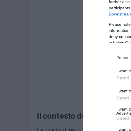
further disc
participants
Downstream 
Please note
information 
deny consent
in below Go
Persona
I want t
Opted 
I want t
Opted 
I want 
Advertis
Il contesto della ricerca
Opted 
La nascita di un buco nero è un process
I want t