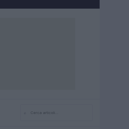
⌕
Cerca