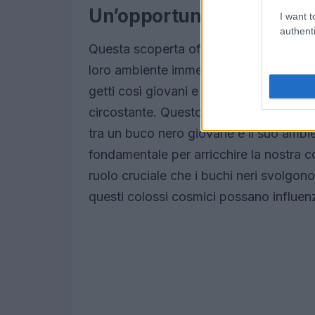
Un’opportunità per la ric
I want t
authenti
Questa scoperta offre una rara opportun
loro ambiente immediato. Myriam Gitti, u
getti così giovani e brevi non hanno an
circostante. Questo crea un contesto ide
tra un buco nero giovane e il suo amb
fondamentale per arricchire la nostra 
ruolo cruciale che i buchi neri svolgon
questi colossi cosmici possano influenz