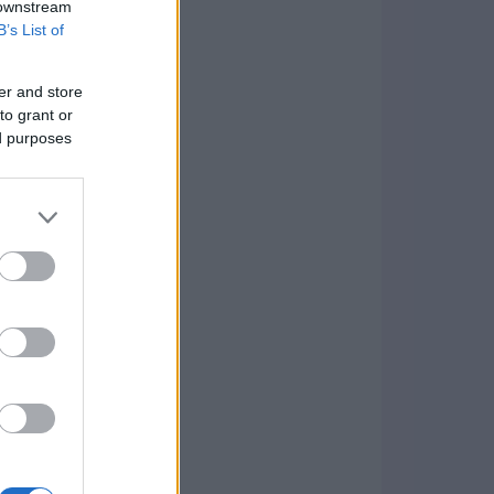
 downstream
B’s List of
er and store
to grant or
ed purposes