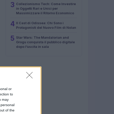
3
Collezionismo Tech: Come Investire
in Oggetti Rari e Unici per
Massimizzare il Ritorno Economico
4
Il Cast di Odissea: Chi Sono i
Protagonisti del Nuovo Film di Nolan
5
Star Wars: The Mandalorian and
Grogu conquista il pubblico digitale
dopo l’uscita in sala
sonal or
ection to
ou may
 personal
out of the