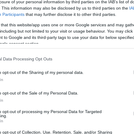
losure of your personal information by third parties on the IAB’s list of
. This information may also be disclosed by us to third parties on the
IA
Participants
that may further disclose it to other third parties.
 that this website/app uses one or more Google services and may gath
including but not limited to your visit or usage behaviour. You may click 
 to Google and its third-party tags to use your data for below specifi
ogle consent section.
l Data Processing Opt Outs
o opt-out of the Sharing of my personal data.
In
o opt-out of the Sale of my Personal Data.
In
to opt-out of processing my Personal Data for Targeted
ing.
In
o che può richiedere millenni, un periodo di
o opt-out of Collection, Use, Retention, Sale, and/or Sharing