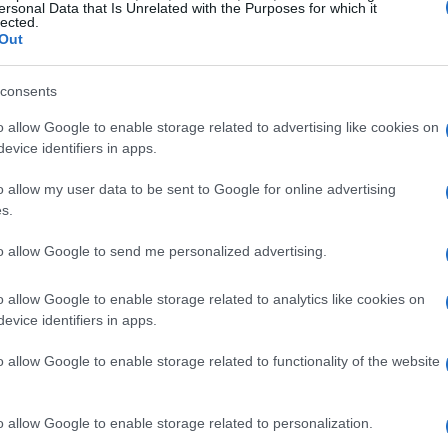
ersonal Data that Is Unrelated with the Purposes for which it
lected.
astronomica. Grazie a telescopi moderni, come il
Out
 Array, gli scienziati sono in grado di captare le
 cosmici. Nel caso specifico, il buco nero in
consents
masso di galassie noto come CHIPS 1911+4455,
o allow Google to enable storage related to advertising like cookies on
lia. Chi non è affascinato dall’idea di
evice identifiers in apps.
rso nomi così intriganti?
o allow my user data to be sent to Google for online advertising
s.
 massa è milioni di volte superiore a quella del
to allow Google to send me personalized advertising.
tivo dei processi che avvengono nei nuclei
ri indicano che questo buco nero è ancora in una
o allow Google to enable storage related to analytics like cookies on
e emette si estendono per appena cento anni luce,
evice identifiers in apps.
o a quanto osservato in altri buchi neri già
o allow Google to enable storage related to functionality of the website
re queste fasi giovanili? Perché ci raccontano
escita dei buchi neri.
o allow Google to enable storage related to personalization.