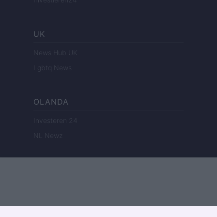
UK
News Hub UK
Lgbtq News
OLANDA
Investeren 24
NL Newz