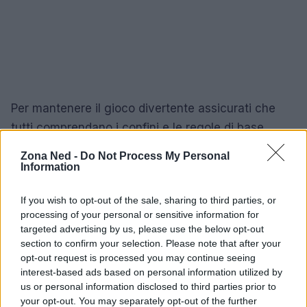
Per mantenere il gioco divertente assicurati che
tutti comprendano i confini e le regole di base,
incoraggia la collaborazione quando si tenta una
Zona Ned -
Do Not Process My Personal
liberazione collettiva e alterna i ruoli per dare a tutti
Information
la possibilità di essere guardiani e cacciatori. Infine,
If you wish to opt-out of the sale, sharing to third parties, or
tieni le partite brevi per evitare cali di energia:
processing of your personal or sensitive information for
rounds veloci mantengono l’entusiasmo e facilitano
targeted advertising by us, please use the below opt-out
la ripetizione del gioco più volte in una sola
section to confirm your selection. Please note that after your
opt-out request is processed you may continue seeing
sessione.
interest-based ads based on personal information utilized by
us or personal information disclosed to third parties prior to
your opt-out. You may separately opt-out of the further