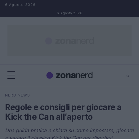
Salta al contenuto
6 Agosto 2026
6 Agosto 2026
⌕
×
⌕
NERD NEWS
Cerca
Regole e consigli per giocare a
Kick the Can all’aperto
Una guida pratica e chiara su come impostare, giocare
e variare il classico Kick the Can per divertirsi