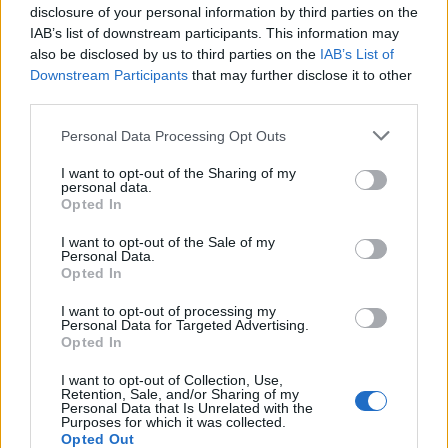
disclosure of your personal information by third parties on the
AUTORE
IAB’s list of downstream participants. This information may
Andrea Innocenti
also be disclosed by us to third parties on the
IAB’s List of
Andrea Innocenti ha coordinato dall'estero il
Downstream Participants
that may further disclose it to other
rientro di una cronista napoletana durante una
third parties.
crisi diplomatica, gestendo contatti con
consolati; è corrispondente esteri che
Please note that this website/app uses one or more Google
Personal Data Processing Opt Outs
definisce linee editoriali sulla geopolitica. Nato
services and may gather and store information including but
a Napoli, parla dialetto locale e mantiene
not limited to your visit or usage behaviour. You may click to
I want to opt-out of the Sharing of my
personal data.
rapporti con ONG partenopee.
grant or deny consent to Google and its third-party tags to
Opted In
use your data for below specified purposes in below Google
consent section.
I want to opt-out of the Sale of my
Personal Data.
Opted In
I want to opt-out of processing my
Personal Data for Targeted Advertising.
Opted In
I want to opt-out of Collection, Use,
Retention, Sale, and/or Sharing of my
Personal Data that Is Unrelated with the
Purposes for which it was collected.
Opted Out