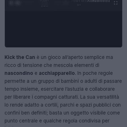
0:29 /
Ad
hub
Media
POWERED
1
/
4
1:21
BY
Kick the Can
è un gioco all’aperto semplice ma
ricco di tensione che mescola elementi di
nascondino
e
acchiapparello
. In poche regole
permette a un gruppo di bambini o adulti di passare
tempo insieme, esercitare l’astuzia e collaborare
per liberare i compagni catturati. La sua versatilità
lo rende adatto a cortili, parchi e spazi pubblici con
confini ben definiti; basta un oggetto visibile come
punto centrale e qualche regola condivisa per