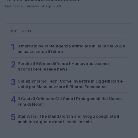
Francesca Lombardi · 4 Ago 2026
PIÙ LETTI
1
Il mercato dell’intelligenza artificiale in Italia nel 2024:
un balzo verso il futuro
2
Perché il 6G non diffonde l’Hantavirus e come
riconoscere le fake news
3
Collezionismo Tech: Come Investire in Oggetti Rari e
Unici per Massimizzare il Ritorno Economico
4
Il Cast di Odissea: Chi Sono i Protagonisti del Nuovo
Film di Nolan
5
Star Wars: The Mandalorian and Grogu conquista il
pubblico digitale dopo l’uscita in sala