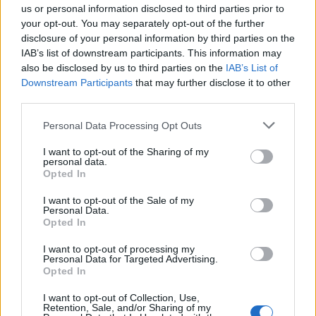
us or personal information disclosed to third parties prior to
resistito alle tenebre.
your opt-out. You may separately opt-out of the further
disclosure of your personal information by third parties on the
IAB’s list of downstream participants. This information may
also be disclosed by us to third parties on the
IAB’s List of
AUTORE
Downstream Participants
that may further disclose it to other
Niccolò Conforti
third parties.
Niccolò Conforti ha seguito il lancio di una
startup napoletana in un incontro al Centro
Please note that this website/app uses one or more Google
Personal Data Processing Opt Outs
Direzionale, sostenendo una linea editoriale
services and may gather and store information including but
pro-innovazione nel settore fintech. Analista
not limited to your visit or usage behaviour. You may click to
I want to opt-out of the Sharing of my
personal data.
fintech, porta un dettaglio biografico:
grant or deny consent to Google and its third-party tags to
Opted In
mantiene un registro delle prime pitch a cui ha
use your data for below specified purposes in below Google
assistito a Napoli.
consent section.
I want to opt-out of the Sale of my
Personal Data.
Opted In
I want to opt-out of processing my
Personal Data for Targeted Advertising.
Opted In
I want to opt-out of Collection, Use,
Retention, Sale, and/or Sharing of my