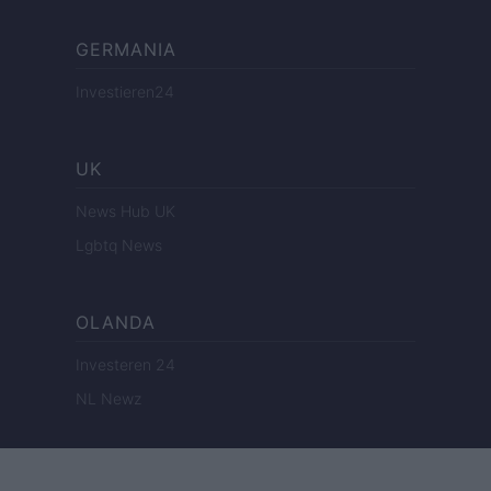
GERMANIA
Investieren24
UK
News Hub UK
Lgbtq News
OLANDA
Investeren 24
NL Newz