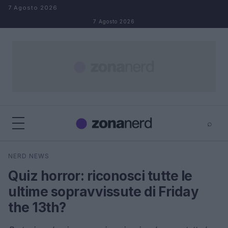
Salta al contenuto
7 Agosto 2026
7 Agosto 2026
⌕
×
⌕
NERD NEWS
Cerca
Quiz horror: riconosci tutte le
ultime sopravvissute di Friday
the 13th?