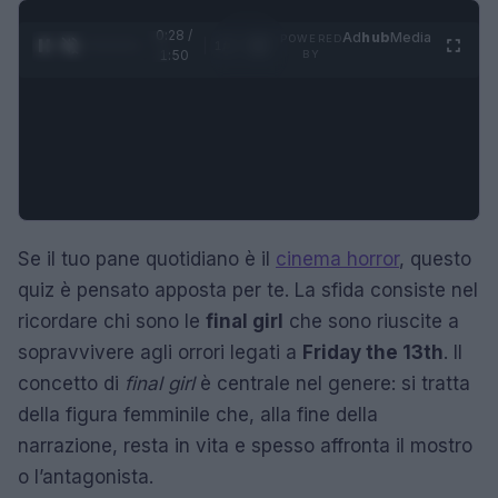
0:29 /
Ad
hub
Media
POWERED
1
/
4
1:50
BY
Se il tuo pane quotidiano è il
cinema horror
, questo
quiz è pensato apposta per te. La sfida consiste nel
ricordare chi sono le
final girl
che sono riuscite a
sopravvivere agli orrori legati a
Friday the 13th
. Il
concetto di
final girl
è centrale nel genere: si tratta
della figura femminile che, alla fine della
narrazione, resta in vita e spesso affronta il mostro
o l’antagonista.