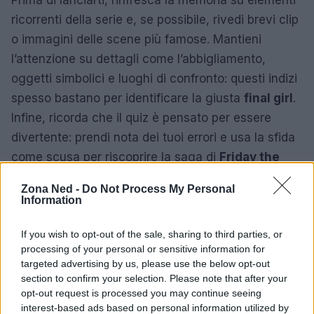
Prima di lanciarti, rinfresca la memoria su elementi
ricorrenti della serie e, se possibile, rivedi brevi clip
o immagini delle scene più famose. Mantieni
l’attenzione su dettagli come l’abbigliamento,
oggetti simbolici e luoghi di confronto: questi indizi
spesso bastano per identificare la giusta
final girl
.
Infine, ricorda che il quiz è pensato per essere
divertente: prendi nota dei tuoi errori e usa la sfida
come scusa per riscoprire la saga di
Friday the
13th
.
Zona Ned -
Do Not Process My Personal
Information
Se ti senti pronto, avvia il quiz e scopri se sei in
grado di elencare tutte le
12 sopravvissute
.
If you wish to opt-out of the sale, sharing to third parties, or
Quando hai finito, torna qui e racconta il tuo
processing of your personal or sensitive information for
targeted advertising by us, please use the below opt-out
risultato: qual è la tua
final girl
preferita e perché?
section to confirm your selection. Please note that after your
La comunità di appassionati è sempre curiosa di
opt-out request is processed you may continue seeing
confrontarsi e celebrare le eroine che hanno
interest-based ads based on personal information utilized by