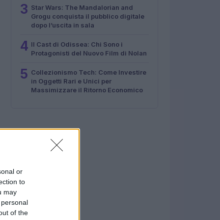
3
Star Wars: The Mandalorian and
Grogu conquista il pubblico digitale
dopo l’uscita in sala
4
Il Cast di Odissea: Chi Sono i
Protagonisti del Nuovo Film di Nolan
5
Collezionismo Tech: Come Investire
in Oggetti Rari e Unici per
Massimizzare il Ritorno Economico
sonal or
ection to
ou may
 personal
out of the