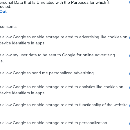
 rischio insieme alla sua partner Molly, una
ersonal Data that Is Unrelated with the Purposes for which it
lected.
rl’ con occhi a specchio. La loro missione?
Out
tente dinastia aziendale, ricca di segreti
consents
un’intelligenza artificiale entra in gioco?
cenni prima che diventasse parte della cultura
o allow Google to enable storage related to advertising like cookies on
evice identifiers in apps.
una narrativa che sfida i confini tra reale e
o allow my user data to be sent to Google for online advertising
s.
crimine e tecnologia; è un viaggio in un futuro
to allow Google to send me personalized advertising.
i confondono, e dove ogni azione ha conseguenze
mette di rimanere fedele allo spirito del
o allow Google to enable storage related to analytics like cookies on
evice identifiers in apps.
elementi alla narrazione, rendendola un progetto
 per i nuovi spettatori. Ti sei mai chiesto come
o allow Google to enable storage related to functionality of the website
intelligenze artificiali e hacker spietati?
o allow Google to enable storage related to personalization.