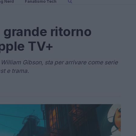
ng Nerd
Fanatismo Tech
 grande ritorno
Apple TV+
William Gibson, sta per arrivare come serie
st e trama.