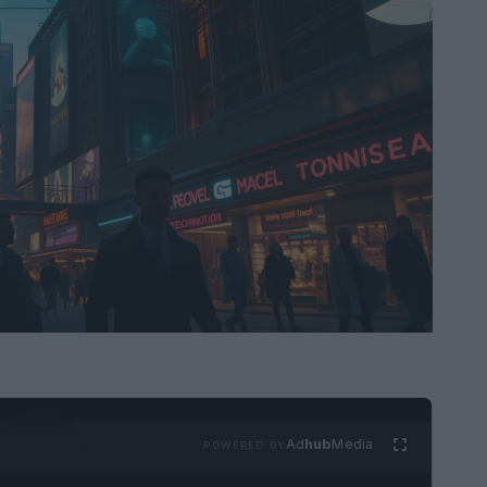
Ad
hub
Media
POWERED BY