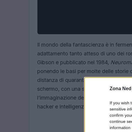
Il mondo della fantascienza è in ferment
adattamento tanto atteso di uno dei rom
Gibson e pubblicato nel 1984,
Neurom
ponendo le basi per molte delle storie 
distanza di quarant’anni, Apple TV+ ha 
schermo, con una serie composta da di
Zona Ned
l’immaginazione degli spettatori. Chi n
If you wish 
hacker e intelligenze artificiali si tras
sensitive in
confirm you
continue se
information 