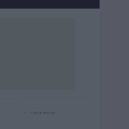
⌕
Cerca