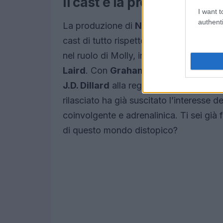
Il cast e la produzione
I want t
authenti
La produzione di
Neuromancer
è uffi
cast di tutto rispetto. Oltre a Callum T
nel ruolo di Molly, insieme a nomi not
Laird
. Con
Graham Roland
, noto per
J.D. Dillard
alla regia del primo episodio,
rilasciato ha già suscitato l’interesse 
coinvolgente e adrenalinica. Ti sei già
di questo mondo distopico?