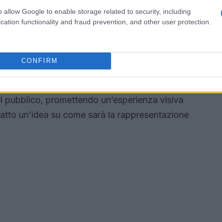
o allow Google to enable storage related to security, including
cation functionality and fraud prevention, and other user protection.
cialmente iniziata, e Apple TV+ ha rivelato un
urner, nel cast ci sono anche
Briana Middleton
i come
Joseph Lee
,
Mark Strong
, e
Emma
CONFIRM
 il suo lavoro su Jack Ryan, come showrunner e
 le aspettative sono alle stelle. Il teaser trailer
del pubblico, promettendo un’esperienza visiva
 fatto un’idea su come sarà la rappresentazione