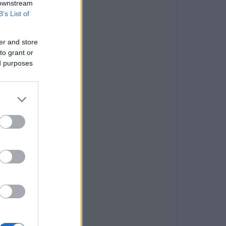
 downstream
B’s List of
er and store
to grant or
ed purposes