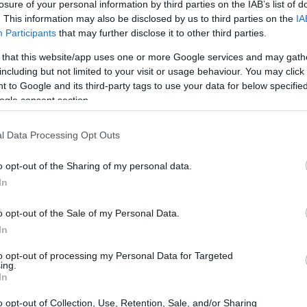
losure of your personal information by third parties on the IAB’s list of
. This information may also be disclosed by us to third parties on the
IA
Participants
that may further disclose it to other third parties.
 that this website/app uses one or more Google services and may gath
including but not limited to your visit or usage behaviour. You may click 
 to Google and its third-party tags to use your data for below specifi
ogle consent section.
l Data Processing Opt Outs
o opt-out of the Sharing of my personal data.
In
o opt-out of the Sale of my Personal Data.
In
to opt-out of processing my Personal Data for Targeted
ing.
se, un hacker di alto livello con un passato
In
lum Turner
. Case si ritrova coinvolto in una rete
o opt-out of Collection, Use, Retention, Sale, and/or Sharing