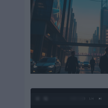
0:26 / 1:23
1
/
4