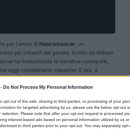
o per l’arrivo di
Neuromancer
, un
anzi più influenti del genere. Scritto da William
ancer
ha rivoluzionato la narrativa cyberpunk,
che oggi consideriamo classiche. E ora, a
deciso di portare questa storia epica sullo
eci episodi che promette di catturare
 -
Do Not Process My Personal Information
on è curioso di scoprire come questa storia di
to opt-out of the sale, sharing to third parties, or processing of your per
formerà in una serie avvincente?
formation for targeted advertising by us, please use the below opt-out s
r selection. Please note that after your opt-out request is processed y
eing interest-based ads based on personal information utilized by us or
disclosed to third parties prior to your opt-out. You may separately opt-