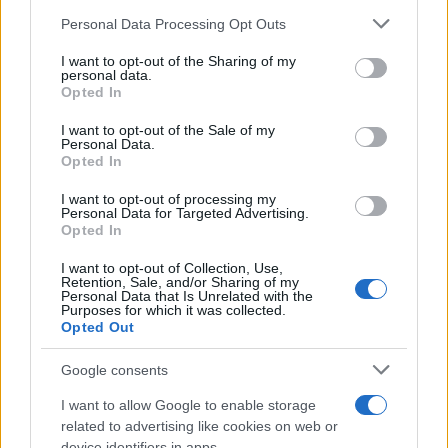
NERD NEWS
Please note that this website/app uses one or more Google
Personal Data Processing Opt Outs
services and may gather and store information including but
not limited to your visit or usage behaviour. You may click to
I want to opt-out of the Sharing of my
personal data.
grant or deny consent to Google and its third-party tags to
Opted In
use your data for below specified purposes in below Google
consent section.
I want to opt-out of the Sale of my
Personal Data.
Opted In
I want to opt-out of processing my
Personal Data for Targeted Advertising.
Opted In
I want to opt-out of Collection, Use,
Retention, Sale, and/or Sharing of my
Boom del settore tech italiano: 652 milioni in venture
Personal Data that Is Unrelated with the
capital nel primo semestre 2026
Purposes for which it was collected.
Opted Out
Andrea Conforti · 6 Ago 2026
Google consents
NERD NEWS
I want to allow Google to enable storage
related to advertising like cookies on web or
device identifiers in apps.