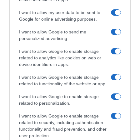
I want to allow my user data to be sent to
Google for online advertising purposes.
I want to allow Google to send me
personalized advertising.
I want to allow Google to enable storage
related to analytics like cookies on web or
Malescomics 2026: eventi, ospiti e attività in Valle
device identifiers in apps.
Vigezzo
Andrea Conforti · 5 Ago 2026
I want to allow Google to enable storage
related to functionality of the website or app.
I want to allow Google to enable storage
PIÙ LETTI
related to personalization.
1
I want to allow Google to enable storage
Il mercato dell’intelligenza artificiale in Italia nel 2024:
un balzo verso il futuro
related to security, including authentication
functionality and fraud prevention, and other
2
Perché il 6G non diffonde l’Hantavirus e come
user protection.
riconoscere le fake news