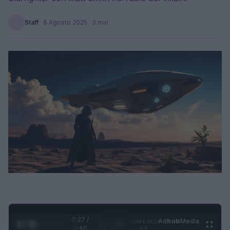
Staff
·
6 Agosto 2025
· 3 min
0:28 /
Ad
hub
Media
POWERED
1
/
4
1:50
BY