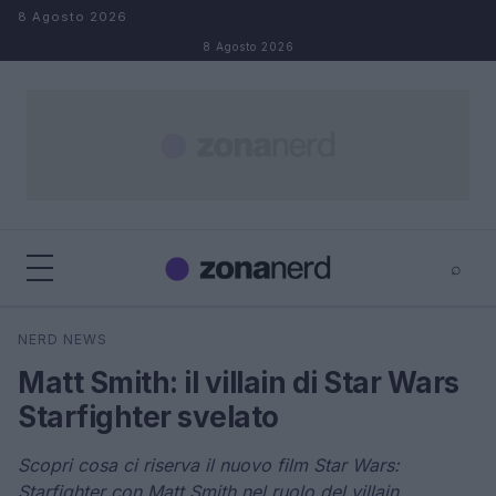
Salta al contenuto
8 Agosto 2026
8 Agosto 2026
⌕
×
⌕
NERD NEWS
Cerca
Matt Smith: il villain di Star Wars
Starfighter svelato
Scopri cosa ci riserva il nuovo film Star Wars:
Starfighter con Matt Smith nel ruolo del villain.