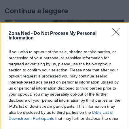
Continua a leggere
NERD NEWS
Zona Ned -
Do Not Process My Personal
Information
If you wish to opt-out of the sale, sharing to third parties, or
processing of your personal or sensitive information for
targeted advertising by us, please use the below opt-out
section to confirm your selection. Please note that after your
opt-out request is processed you may continue seeing
interest-based ads based on personal information utilized by
us or personal information disclosed to third parties prior to
your opt-out. You may separately opt-out of the further
disclosure of your personal information by third parties on the
Pieve Comics 2026: tutto ciò che devi sapere
IAB’s list of downstream participants. This information may
sull’evento nerd di Perugia
also be disclosed by us to third parties on the
IAB’s List of
Andrea Conforti · 6 Ago 2026
Downstream Participants
that may further disclose it to other
third parties.