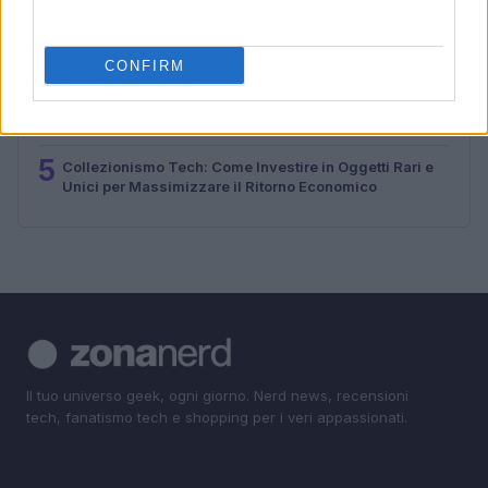
3
Star Wars: The Mandalorian and Grogu conquista il
pubblico digitale dopo l’uscita in sala
CONFIRM
4
Il Cast di Odissea: Chi Sono i Protagonisti del Nuovo
Film di Nolan
5
Collezionismo Tech: Come Investire in Oggetti Rari e
Unici per Massimizzare il Ritorno Economico
Il tuo universo geek, ogni giorno. Nerd news, recensioni
tech, fanatismo tech e shopping per i veri appassionati.
SEZIONI