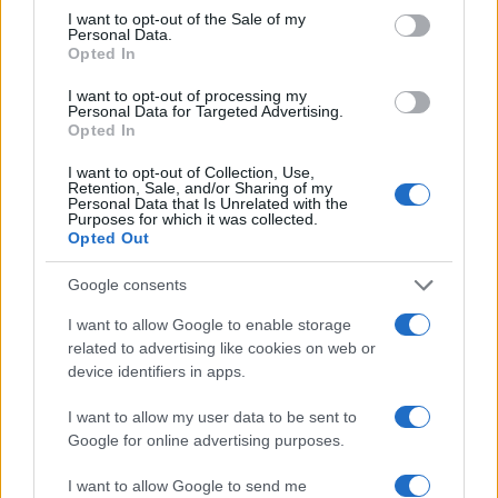
La
LG S20A
conferma la sua idoneità per chi cerca
consent section.
I want to opt-out of the Sale of my
Personal Data.
un aggiornamento audio pratico per
PC
e
TV
senza
Opted In
spese elevate. Offre un equilibrio tra design
I want to opt-out of processing my
compatto, prestazioni per dialoghi e funzioni smart
Personal Data for Targeted Advertising.
Opted In
come
AI Sound Pro
. La mancanza di ingresso
analogico e l’assenza del cavo HDMI in confezione
I want to opt-out of Collection, Use,
Retention, Sale, and/or Sharing of my
possono richiedere acquisti aggiuntivi.
Personal Data that Is Unrelated with the
Purposes for which it was collected.
Opted Out
Dal punto di vista pratico, la S20A è
particolarmente adatta ad ambienti contenuti e a
Google consents
utenti che privilegiano chiarezza vocale piuttosto
I want to allow Google to enable storage
che potenza dei bassi. Chi necessita di un impatto
related to advertising like cookies on web or
sonoro più energico dovrebbe orientarsi verso
device identifiers in apps.
soluzioni con
subwoofer dedicato
. La sostenibilità è
I want to allow my user data to be sent to
un business case che le aziende leader valutano
Google for online advertising purposes.
anche in questo segmento: ridurre componentistica
I want to allow Google to send me
e imballi può abbattere costi e impatto ambientale.