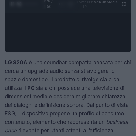
0:29 /
Ad
hub
Media
POWERED
1
/
4
1:50
BY
LG S20A
è una soundbar compatta pensata per chi
cerca un upgrade audio senza stravolgere lo
spazio domestico. Il prodotto si rivolge sia a chi
utilizza il
PC
sia a chi possiede una televisione di
dimensioni medie e desidera migliorare chiarezza
dei dialoghi e definizione sonora. Dal punto di vista
ESG, il dispositivo propone un profilo di consumo
contenuto, elemento che rappresenta un
business
case
rilevante per utenti attenti all’efficienza