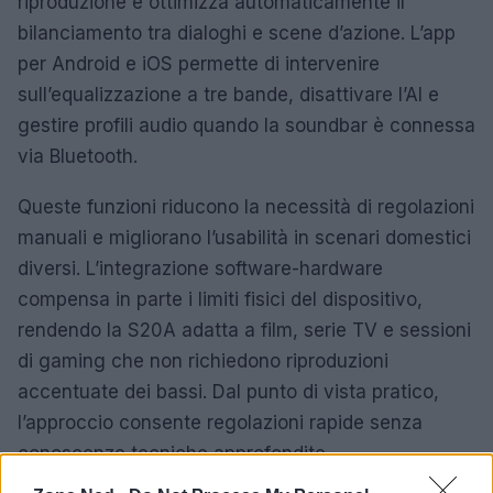
riproduzione e ottimizza automaticamente il
bilanciamento tra dialoghi e scene d’azione. L’app
per Android e iOS permette di intervenire
sull’equalizzazione a tre bande, disattivare l’AI e
gestire profili audio quando la soundbar è connessa
via Bluetooth.
Queste funzioni riducono la necessità di regolazioni
manuali e migliorano l’usabilità in scenari domestici
diversi. L’integrazione software-hardware
compensa in parte i limiti fisici del dispositivo,
rendendo la S20A adatta a film, serie TV e sessioni
di gaming che non richiedono riproduzioni
accentuate dei bassi. Dal punto di vista pratico,
l’approccio consente regolazioni rapide senza
conoscenze tecniche approfondite.