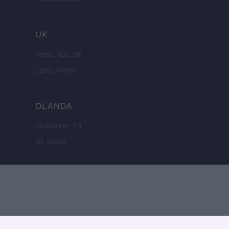
UK
News Hub UK
Lgbtq News
OLANDA
Investeren 24
NL Newz