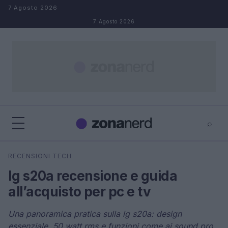
Salta al contenuto
7 Agosto 2026
7 Agosto 2026
⌕
×
⌕
RECENSIONI TECH
Cerca
lg s20a recensione e guida
all’acquisto per pc e tv
Una panoramica pratica sulla lg s20a: design
essenziale, 50 watt rms e funzioni come ai sound pro,