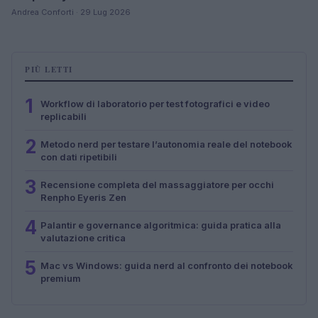
Andrea Conforti · 29 Lug 2026
PIÙ LETTI
1
Workflow di laboratorio per test fotografici e video
replicabili
2
Metodo nerd per testare l’autonomia reale del notebook
con dati ripetibili
3
Recensione completa del massaggiatore per occhi
Renpho Eyeris Zen
4
Palantir e governance algoritmica: guida pratica alla
valutazione critica
5
Mac vs Windows: guida nerd al confronto dei notebook
premium