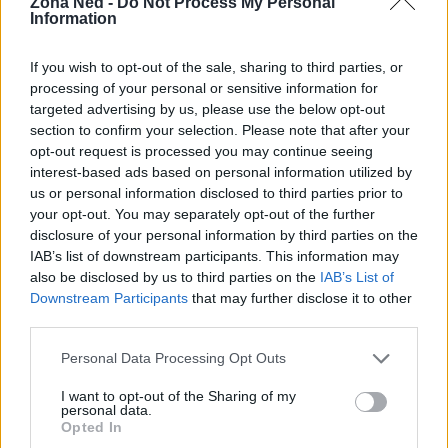
Zona Ned -
Do Not Process My Personal
Valutazione finale e consigli per
Information
l’acquisto
If you wish to opt-out of the sale, sharing to third parties, or
La S20A si rivolge a chi cerca una soluzione
processing of your personal or sensitive information for
targeted advertising by us, please use the below opt-out
compatta, facile da usare e orientata alla chiarezza
section to confirm your selection. Please note that after your
dei dialoghi. Le aziende leader del settore hanno
opt-out request is processed you may continue seeing
adottato soluzioni simili per offrire funzioni
interest-based ads based on personal information utilized by
us or personal information disclosed to third parties prior to
intelligenti che migliorano la fruizione multimediale
your opt-out. You may separately opt-out of the further
senza interventi complessi. La soundbar è meno
disclosure of your personal information by third parties on the
indicata per chi desidera risposta in basso molto
IAB’s list of downstream participants. This information may
also be disclosed by us to third parties on the
IAB’s List of
profonda o per utilizzi professionali di ascolto. Per
Downstream Participants
that may further disclose it to other
gli utenti domestici che privilegiano praticità e
third parties.
bilanciamento automatico, la S20A rappresenta
Please note that this website/app uses one or more Google
Personal Data Processing Opt Outs
una scelta coerente e flessibile.
services and may gather and store information including but
not limited to your visit or usage behaviour. You may click to
I want to opt-out of the Sharing of my
personal data.
Valutazione finale
grant or deny consent to Google and its third-party tags to
Opted In
use your data for below specified purposes in below Google