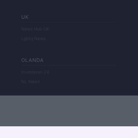
UK
News Hub UK
Lgbtq News
OLANDA
Investeren 24
NL Newz