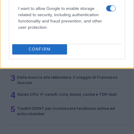
Andrea Conforti · 7 Ago 2026
I want to allow Google to enable storage
related to security, including authentication
functionality and fraud prevention, and other
user protection.
PIÙ LETTI
1
Star Trek celebra 60 anni con un documentario in
arrivo nei cinema Regal
CONFIRM
2
Ottimizzare studio e lavoro su Mac e Windows con un
ecosistema doppio
3
Dalla musica alla letteratura: il viaggio di Francesco
Guccini
4
Guida CPU: P-core/E-core, boost, cache e TDP reali
5
Toolkit OSINT per riconoscere fanatismo online ed
echo chamber