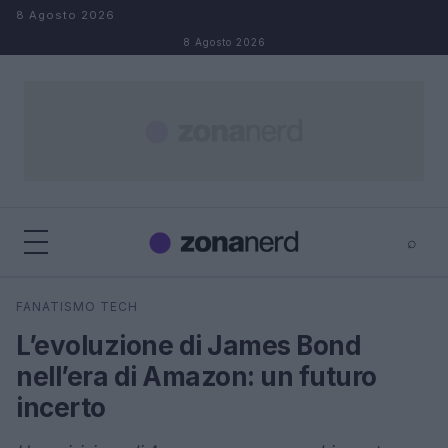
Salta al contenuto
8 Agosto 2026
8 Agosto 2026
⌕
×
⌕
FANATISMO TECH
Cerca
L’evoluzione di James Bond
nell’era di Amazon: un futuro
incerto