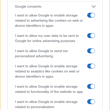
Google consents
Ottimizzare studio e lavoro su Mac e Windows con un
I want to allow Google to enable storage
ecosistema doppio
related to advertising like cookies on web or
Francesca Lombardi · 7 Ago 2026
device identifiers in apps.
FANATISMO TECH
I want to allow my user data to be sent to
Google for online advertising purposes.
I want to allow Google to send me
personalized advertising.
I want to allow Google to enable storage
related to analytics like cookies on web or
device identifiers in apps.
I want to allow Google to enable storage
related to functionality of the website or app.
I want to allow Google to enable storage
Dalla musica alla letteratura: il viaggio di Francesco
related to personalization.
Guccini