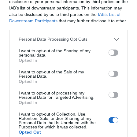
disclosure of your personal information by third parties on the
IAB’s list of downstream participants. This information may
also be disclosed by us to third parties on the
IAB’s List of
Downstream Participants
that may further disclose it to other
third parties.
Please note that this website/app uses one or more Google
Personal Data Processing Opt Outs
Star Trek celebra 60 anni con un documentario in
services and may gather and store information including but
arrivo nei cinema Regal
not limited to your visit or usage behaviour. You may click to
I want to opt-out of the Sharing of my
personal data.
Ilaria Mauri · 8 Ago 2026
grant or deny consent to Google and its third-party tags to
Opted In
use your data for below specified purposes in below Google
FANATISMO TECH
consent section.
I want to opt-out of the Sale of my
Personal Data.
Opted In
I want to opt-out of processing my
Personal Data for Targeted Advertising.
Opted In
I want to opt-out of Collection, Use,
Retention, Sale, and/or Sharing of my
Personal Data that Is Unrelated with the
Purposes for which it was collected.
Opted Out