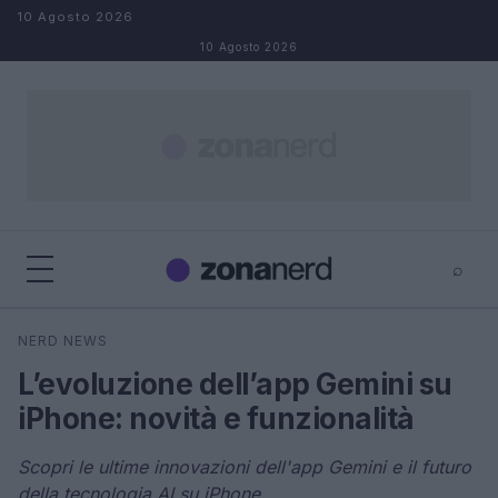
Salta al contenuto
10 Agosto 2026
10 Agosto 2026
⌕
×
⌕
NERD NEWS
Cerca
L’evoluzione dell’app Gemini su
iPhone: novità e funzionalità
Scopri le ultime innovazioni dell'app Gemini e il futuro
della tecnologia AI su iPhone.