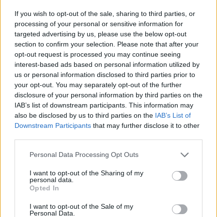
If you wish to opt-out of the sale, sharing to third parties, or
processing of your personal or sensitive information for
12 libri fantasy imperdibili per viaggiare in mondi
targeted advertising by us, please use the below opt-out
straordinari
section to confirm your selection. Please note that after your
Francesca Lombardi · 10 Ago 2026
opt-out request is processed you may continue seeing
interest-based ads based on personal information utilized by
NERD NEWS
us or personal information disclosed to third parties prior to
your opt-out. You may separately opt-out of the further
disclosure of your personal information by third parties on the
IAB’s list of downstream participants. This information may
also be disclosed by us to third parties on the
IAB’s List of
Downstream Participants
that may further disclose it to other
third parties.
Please note that this website/app uses one or more Google
Personal Data Processing Opt Outs
services and may gather and store information including but
not limited to your visit or usage behaviour. You may click to
I want to opt-out of the Sharing of my
personal data.
grant or deny consent to Google and its third-party tags to
Opted In
use your data for below specified purposes in below Google
consent section.
Scopri i parchi a tema più spettacolari per geek e non
I want to opt-out of the Sale of my
Personal Data.
solo