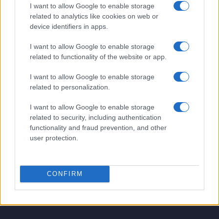
I want to allow Google to enable storage
PIÙ LETTI
related to analytics like cookies on web or
device identifiers in apps.
1
Il mercato dell’intelligenza artificiale in Italia nel 2024:
un balzo verso il futuro
I want to allow Google to enable storage
related to functionality of the website or app.
2
Perché il 6G non diffonde l’Hantavirus e come
riconoscere le fake news
I want to allow Google to enable storage
related to personalization.
3
Star Wars: The Mandalorian and Grogu conquista il
pubblico digitale dopo l’uscita in sala
I want to allow Google to enable storage
4
Il Cast di Odissea: Chi Sono i Protagonisti del Nuovo
related to security, including authentication
Film di Nolan
functionality and fraud prevention, and other
user protection.
5
Boom del settore tech italiano: 652 milioni in venture
capital nel primo semestre 2026
CONFIRM