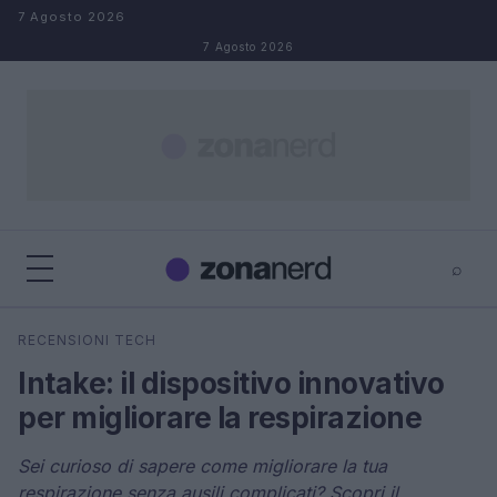
Salta al contenuto
7 Agosto 2026
7 Agosto 2026
⌕
×
⌕
RECENSIONI TECH
Cerca
Intake: il dispositivo innovativo
per migliorare la respirazione
Sei curioso di sapere come migliorare la tua
respirazione senza ausili complicati? Scopri il