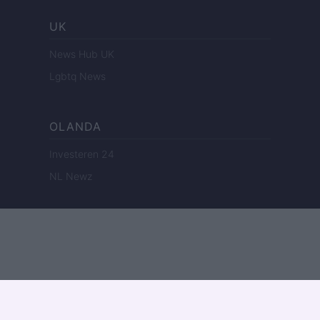
UK
News Hub UK
Lgbtq News
OLANDA
Investeren 24
NL Newz