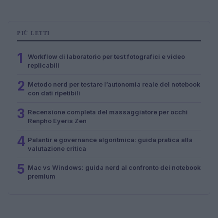
PIÙ LETTI
1
Workflow di laboratorio per test fotografici e video
replicabili
2
Metodo nerd per testare l’autonomia reale del notebook
con dati ripetibili
3
Recensione completa del massaggiatore per occhi
Renpho Eyeris Zen
4
Palantir e governance algoritmica: guida pratica alla
valutazione critica
5
Mac vs Windows: guida nerd al confronto dei notebook
premium