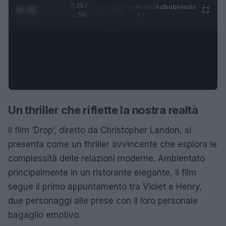
0:29 /
Ad
hub
Media
POWERED
1
/
4
1:50
BY
Un thriller che riflette la nostra realtà
Il film ‘Drop’, diretto da Christopher Landon, si
presenta come un thriller avvincente che esplora le
complessità delle relazioni moderne. Ambientato
principalmente in un ristorante elegante, il film
segue il primo appuntamento tra Violet e Henry,
due personaggi alle prese con il loro personale
bagaglio emotivo.