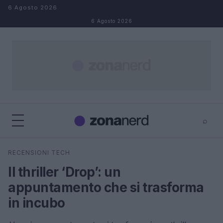
Salta al contenuto
6 Agosto 2026
6 Agosto 2026
⌕
×
⌕
RECENSIONI TECH
Cerca
Il thriller ‘Drop’: un
appuntamento che si trasforma
in incubo