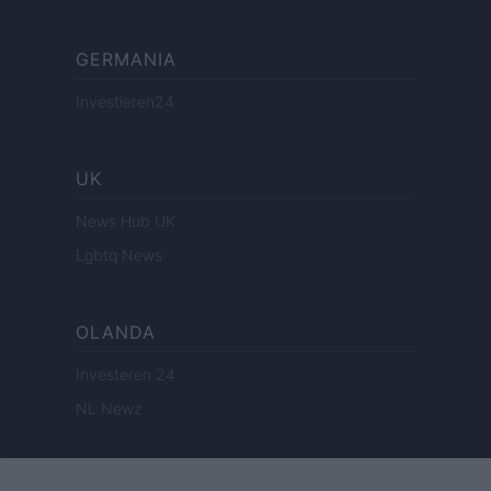
GERMANIA
Investieren24
UK
News Hub UK
Lgbtq News
OLANDA
Investeren 24
NL Newz