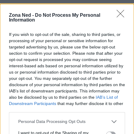
Informazioni aggiuntive
Zona Ned -
Do Not Process My Personal
Durata:
100 minuti
Information
Genere:
Thriller, Mistero
Cast:
Meghann Fahy, Brandon Sklenar, Violett
If you wish to opt-out of the sale, sharing to third parties, or
Beane, Reed Diamond
processing of your personal or sensitive information for
Regia:
Christopher Landon
targeted advertising by us, please use the below opt-out
section to confirm your selection. Please note that after your
Valutazione:
8.5/10
opt-out request is processed you may continue seeing
interest-based ads based on personal information utilized by
us or personal information disclosed to third parties prior to
your opt-out. You may separately opt-out of the further
AUTORE
Staff
disclosure of your personal information by third parties on the
IAB’s list of downstream participants. This information may
also be disclosed by us to third parties on the
IAB’s List of
Downstream Participants
that may further disclose it to other
third parties.
Please note that this website/app uses one or more Google
Personal Data Processing Opt Outs
services and may gather and store information including but
not limited to your visit or usage behaviour. You may click to
I want to opt-out of the Sharing of my