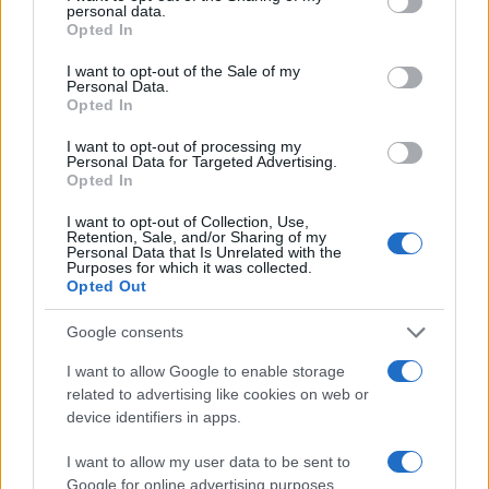
personal data.
grant or deny consent to Google and its third-party tags to
Opted In
use your data for below specified purposes in below Google
consent section.
I want to opt-out of the Sale of my
Personal Data.
Opted In
I want to opt-out of processing my
Personal Data for Targeted Advertising.
Opted In
I want to opt-out of Collection, Use,
Retention, Sale, and/or Sharing of my
Personal Data that Is Unrelated with the
Purposes for which it was collected.
Opted Out
Google consents
I want to allow Google to enable storage
Continua a leggere
related to advertising like cookies on web or
device identifiers in apps.
RECENSIONI TECH
I want to allow my user data to be sent to
Google for online advertising purposes.