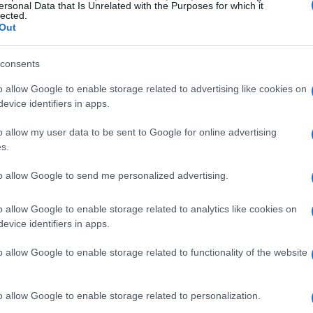
ersonal Data that Is Unrelated with the Purposes for which it
lected.
Out
consents
rie vere e approfondimenti, la sezione dei
o allow Google to enable storage related to advertising like cookies on
ne affascinante. Questi titoli non solo
evice identifiers in apps.
ico su temi rilevanti e attuali. Dalla natura alla
o allow my user data to be sent to Google for online advertising
ra su un mondo diverso.
s.
to allow Google to send me personalized advertising.
o allow Google to enable storage related to analytics like cookies on
evice identifiers in apps.
o allow Google to enable storage related to functionality of the website
o allow Google to enable storage related to personalization.