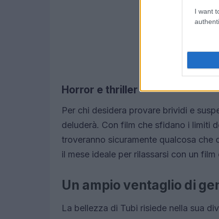
I want t
authenti
Horror e thriller
Per chi desidera provare brividi e susp
deluderà. Con film che sfidano i limiti d
troveranno sicuramente qualcosa che ca
il mese ideale per rilassarsi con un film 
Un ampio ventaglio di ge
La bellezza di Tubi risiede nella sua div