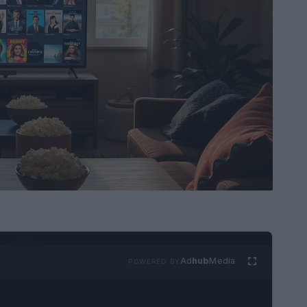
Ad
hub
Media
POWERED BY