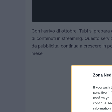
Con l’arrivo di ottobre, Tubi si prepara
di contenuti in streaming. Questo serviz
da pubblicità, continua a crescere in p
mese.
Zona Ned
If you wish 
sensitive in
confirm you
continue se
information 