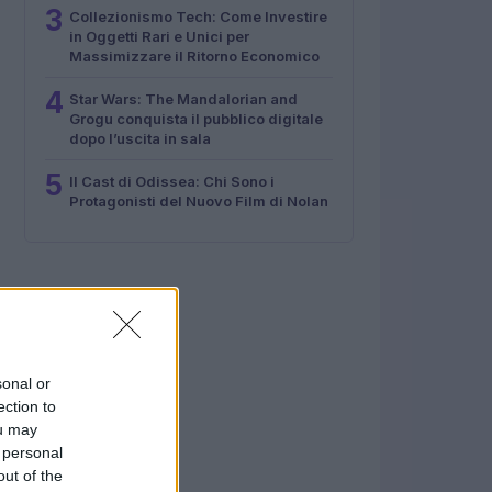
3
Collezionismo Tech: Come Investire
in Oggetti Rari e Unici per
Massimizzare il Ritorno Economico
4
Star Wars: The Mandalorian and
Grogu conquista il pubblico digitale
dopo l’uscita in sala
5
Il Cast di Odissea: Chi Sono i
Protagonisti del Nuovo Film di Nolan
sonal or
ection to
ou may
 personal
out of the