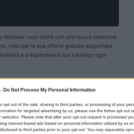
 a deliziare i suoi utenti con una nuova selezione
io, noto per la sua offerta gratuita supportata
opolarità e a espandere il suo catalogo ogni
 -
Do Not Process My Personal Information
to opt-out of the sale, sharing to third parties, or processing of your per
formation for targeted advertising by us, please use the below opt-out s
r selection. Please note that after your opt-out request is processed y
eing interest-based ads based on personal information utilized by us or
disclosed to third parties prior to your opt-out. You may separately opt-