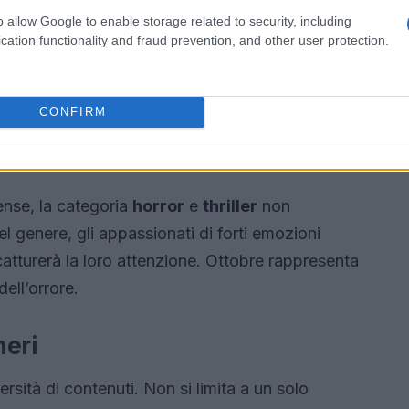
o allow Google to enable storage related to security, including
cation functionality and fraud prevention, and other user protection.
CONFIRM
ense, la categoria
horror
e
thriller
non
el genere, gli appassionati di forti emozioni
tturerà la loro attenzione. Ottobre rappresenta
dell’orrore.
neri
ersità di contenuti. Non si limita a un solo