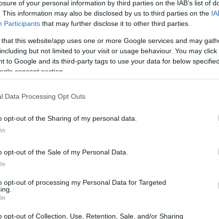
losure of your personal information by third parties on the IAB’s list of
. This information may also be disclosed by us to third parties on the
IA
Participants
that may further disclose it to other third parties.
 that this website/app uses one or more Google services and may gath
including but not limited to your visit or usage behaviour. You may click 
 to Google and its third-party tags to use your data for below specifi
ogle consent section.
l Data Processing Opt Outs
orror, o semplicemente per chi cerca nuove serie
 un mese interessante. Si analizzeranno le
o opt-out of the Sharing of my personal data.
se.
In
o opt-out of the Sale of my Personal Data.
In
talogo con titoli freschi e vari. A partire dal
to opt-out of processing my Personal Data for Targeted
ing.
ranno accedere a una vasta gamma di film e serie
In
on è necessario alcun abbonamento, rendendo Tubi
o opt-out of Collection, Use, Retention, Sale, and/or Sharing