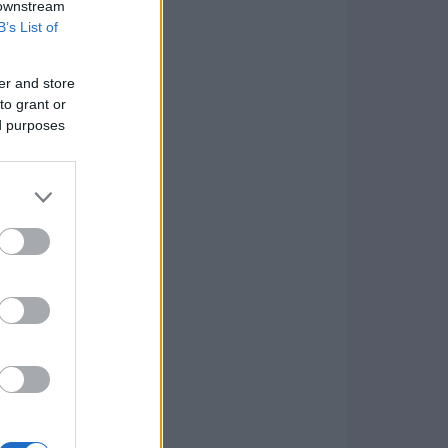
 downstream
B’s List of
er and store
to grant or
ed purposes