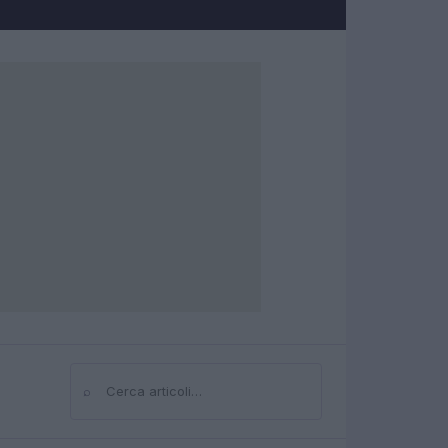
⌕
Cerca