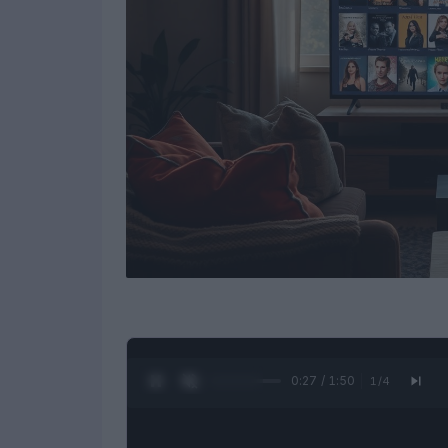
0:28 / 1:50
1
/
4