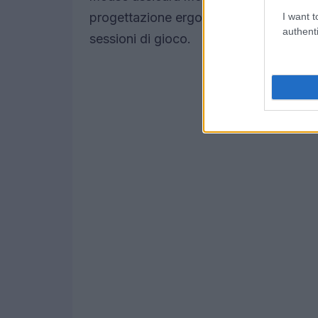
progettazione ergonomica lo rende co
I want t
authenti
sessioni di gioco.