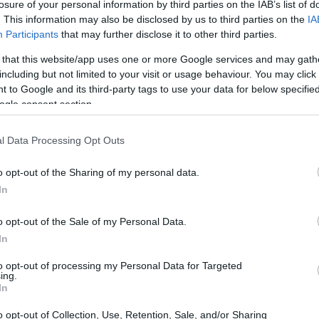
losure of your personal information by third parties on the IAB’s list of
. This information may also be disclosed by us to third parties on the
IA
Participants
that may further disclose it to other third parties.
 that this website/app uses one or more Google services and may gath
including but not limited to your visit or usage behaviour. You may click 
 to Google and its third-party tags to use your data for below specifi
ogle consent section.
l Data Processing Opt Outs
o opt-out of the Sharing of my personal data.
In
o opt-out of the Sale of my Personal Data.
tiera meccanica
In
to opt-out of processing my Personal Data for Targeted
dias Hermes E6
è dotata di switch ad alta
ing.
In
le
preciso e una risposta immediata. Ogni
 rendendo questa tastiera ideale per le sessioni
o opt-out of Collection, Use, Retention, Sale, and/or Sharing