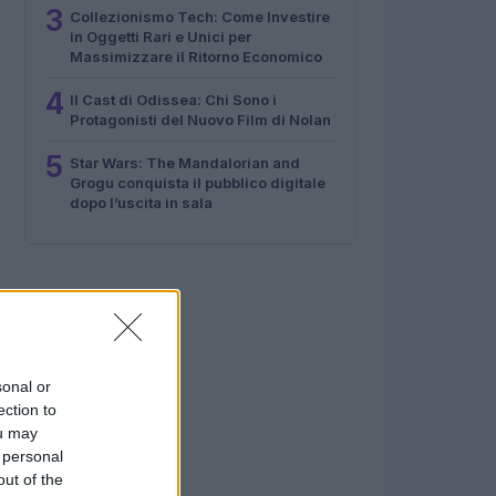
3
Collezionismo Tech: Come Investire
in Oggetti Rari e Unici per
Massimizzare il Ritorno Economico
4
Il Cast di Odissea: Chi Sono i
Protagonisti del Nuovo Film di Nolan
5
Star Wars: The Mandalorian and
Grogu conquista il pubblico digitale
dopo l’uscita in sala
sonal or
ection to
ou may
 personal
out of the