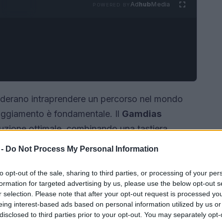
Ad
hub
Media
POWERED BY
siderano intraprendere un percorso nel mondo
paggiamento è fondamentale. Il
Gamdias
uzione ottimale, combinando una tastiera
ico pacchetto. Questa combinazione è
 -
Do Not Process My Personal Information
locità e un aspetto accattivante grazie
to opt-out of the sale, sharing to third parties, or processing of your per
formation for targeted advertising by us, please use the below opt-out s
r selection. Please note that after your opt-out request is processed y
eing interest-based ads based on personal information utilized by us or
disclosed to third parties prior to your opt-out. You may separately opt-