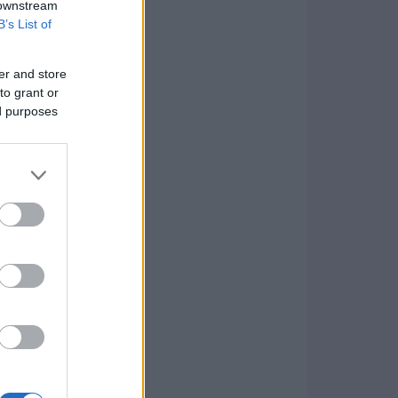
 downstream
B’s List of
er and store
to grant or
ed purposes