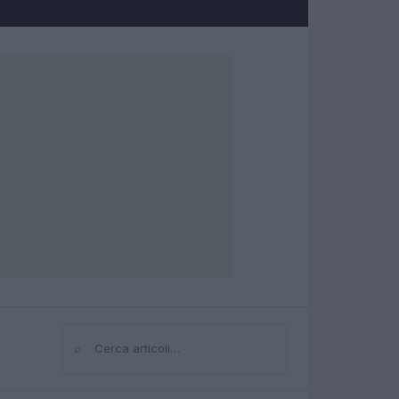
⌕
Cerca