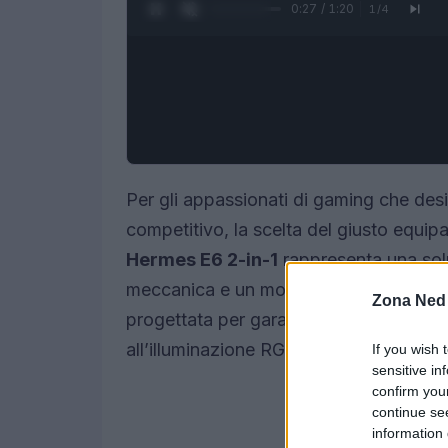
0:28 / 1:20
1
/
4
Per gli appassionati di gaming che de
competitivo, la scelta del giusto equi
Hermes E6 2-in-1
rappresenta una sol
meccanica e un mouse ottico in un un
Zona Ned
progettata per garantire precisione, ve
all’illuminazione RGB.
If you wish 
sensitive in
confirm you
continue se
information 