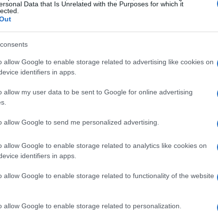
ersonal Data that Is Unrelated with the Purposes for which it
lected.
ologia di
N-Key Rollover
assicura che nessun
Out
ombinazioni più complesse.
consents
ile
o allow Google to enable storage related to advertising like cookies on
evice identifiers in apps.
i principali punti di forza di questo set. Gli
lizzati direttamente dalla tastiera, consentendo
o allow my user data to be sent to Google for online advertising
s.
ma di colori e intensità, senza necessità di
à non solo arricchisce l’estetica del setup, ma
to allow Google to send me personalized advertising.
di gioco secondo i propri gusti.
o allow Google to enable storage related to analytics like cookies on
evice identifiers in apps.
tazioni
o allow Google to enable storage related to functionality of the website
a risoluzione di
3600 DPI
, regolabile al volo per
 che si tratti di titoli FPS, MOBA o RPG, questo
o allow Google to enable storage related to personalization.
si, grazie al suo
sensore ottico avanzato
. La