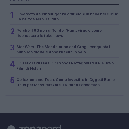
1
Il mercato dell’intelligenza artificiale in Italia nel 2024:
un balzo verso il futuro
2
Perché il 6G non diffonde l’Hantavirus e come
riconoscere le fake news
3
Star Wars: The Mandalorian and Grogu conquista il
pubblico digitale dopo l’uscita in sala
4
Il Cast di Odissea: Chi Sono i Protagonisti del Nuovo
Film di Nolan
5
Collezionismo Tech: Come Investire in Oggetti Rari e
Unici per Massimizzare il Ritorno Economico