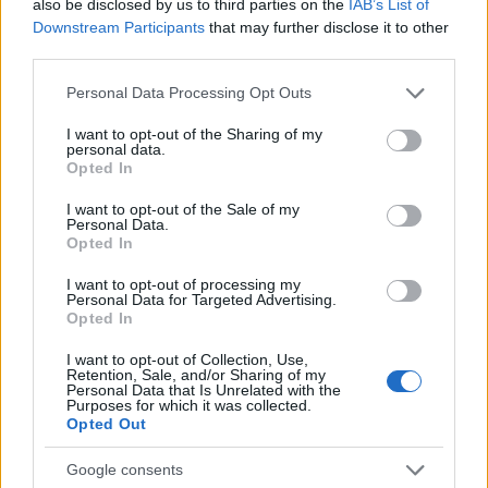
also be disclosed by us to third parties on the
IAB’s List of
Downstream Participants
that may further disclose it to other
third parties.
AUTORE
Please note that this website/app uses one or more Google
Personal Data Processing Opt Outs
Staff
services and may gather and store information including but
not limited to your visit or usage behaviour. You may click to
I want to opt-out of the Sharing of my
personal data.
grant or deny consent to Google and its third-party tags to
Opted In
use your data for below specified purposes in below Google
consent section.
I want to opt-out of the Sale of my
Personal Data.
Opted In
I want to opt-out of processing my
Personal Data for Targeted Advertising.
Opted In
I want to opt-out of Collection, Use,
Retention, Sale, and/or Sharing of my
Personal Data that Is Unrelated with the
Purposes for which it was collected.
Opted Out
Google consents