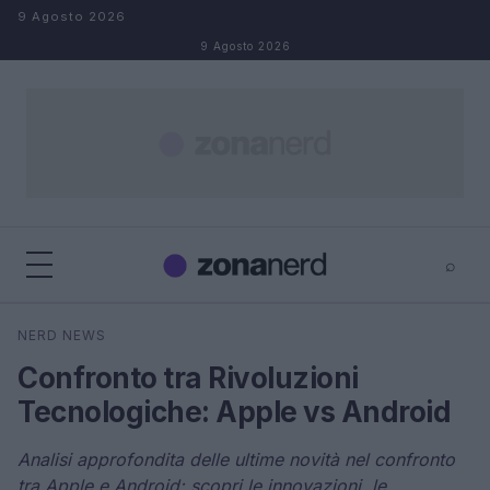
Salta al contenuto
9 Agosto 2026
9 Agosto 2026
⌕
×
⌕
NERD NEWS
Cerca
Confronto tra Rivoluzioni
Tecnologiche: Apple vs Android
Analisi approfondita delle ultime novità nel confronto
tra Apple e Android: scopri le innovazioni, le