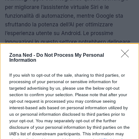
per migliorare l’assistente virtuale Siri e le
funzionalità di automazione, mentre Google sta
sfruttando la potenza dell’AI per ottimizzare
l’esperienza utente su Android. Le prossime
innovazioni in questo settore potrebbero delineare
un cambiamento radicale nel modo in cui
Zona Ned -
Do Not Process My Personal
interagiamo con i nostri dispositivi.
Information
Il confronto tra Apple e Android rivela un panorama
If you wish to opt-out of the sale, sharing to third parties, or
processing of your personal or sensitive information for
dinamico e in continua evoluzione. Entrambi i
targeted advertising by us, please use the below opt-out
sistemi hanno le loro peculiarità e i loro punti di
section to confirm your selection. Please note that after your
forza, e la scelta finale dipenderà sempre dalle
opt-out request is processed you may continue seeing
interest-based ads based on personal information utilized by
esigenze e dalle preferenze individuali degli utenti.
us or personal information disclosed to third parties prior to
Con l’avanzare della tecnologia, sarà interessante
your opt-out. You may separately opt-out of the further
osservare come questi due giganti continueranno a
disclosure of your personal information by third parties on the
IAB’s list of downstream participants. This information may
competere e innovare.