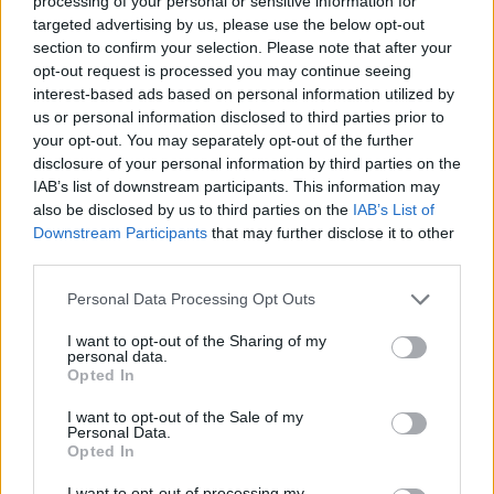
processing of your personal or sensitive information for
targeted advertising by us, please use the below opt-out
section to confirm your selection. Please note that after your
opt-out request is processed you may continue seeing
Continua a leggere
interest-based ads based on personal information utilized by
us or personal information disclosed to third parties prior to
your opt-out. You may separately opt-out of the further
RECENSIONI TECH
disclosure of your personal information by third parties on the
IAB’s list of downstream participants. This information may
also be disclosed by us to third parties on the
IAB’s List of
Downstream Participants
that may further disclose it to other
third parties.
Please note that this website/app uses one or more Google
Personal Data Processing Opt Outs
services and may gather and store information including but
not limited to your visit or usage behaviour. You may click to
I want to opt-out of the Sharing of my
personal data.
grant or deny consent to Google and its third-party tags to
Opted In
use your data for below specified purposes in below Google
consent section.
I want to opt-out of the Sale of my
Personal Data.
Opted In
Workflow di laboratorio per test fotografici e video
replicabili
I want to opt-out of processing my