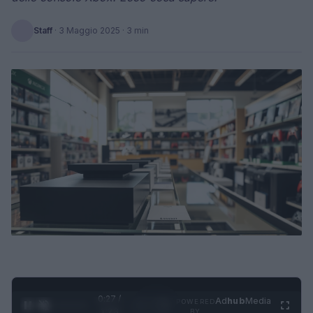
Staff
·
3 Maggio 2025
· 3 min
0:28 /
Ad
hub
Media
POWERED
1
/
4
1:23
BY