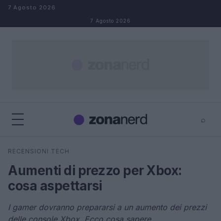
Salta al contenuto
7 Agosto 2026
7 Agosto 2026
⌕
×
⌕
RECENSIONI TECH
Cerca
Aumenti di prezzo per Xbox:
cosa aspettarsi
I gamer dovranno prepararsi a un aumento dei prezzi
delle console Xbox. Ecco cosa sapere.