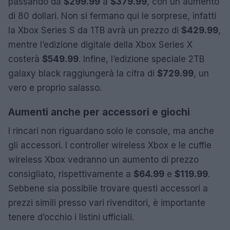
passando da
$299.99
a
$379.99
, con un aumento
di 80 dollari. Non si fermano qui le sorprese, infatti
la Xbox Series S da 1TB avrà un prezzo di
$429.99
,
mentre l’edizione digitale della Xbox Series X
costerà
$549.99
. Infine, l’edizione speciale 2TB
galaxy black raggiungerà la cifra di
$729.99
, un
vero e proprio salasso.
Aumenti anche per accessori e giochi
I rincari non riguardano solo le console, ma anche
gli accessori. I controller wireless Xbox e le cuffie
wireless Xbox vedranno un aumento di prezzo
consigliato, rispettivamente a
$64.99
e
$119.99
.
Sebbene sia possibile trovare questi accessori a
prezzi simili presso vari rivenditori, è importante
tenere d’occhio i listini ufficiali.