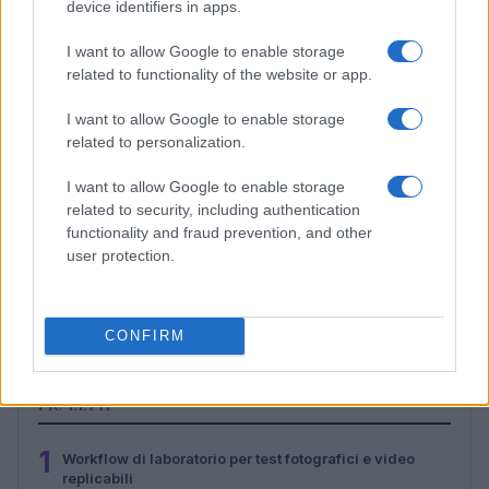
device identifiers in apps.
I want to allow Google to enable storage
related to functionality of the website or app.
I want to allow Google to enable storage
related to personalization.
I want to allow Google to enable storage
related to security, including authentication
functionality and fraud prevention, and other
user protection.
Recensione completa del massaggiatore per occhi
Renpho Eyeris Zen
Andrea Conforti · 29 Lug 2026
CONFIRM
PIÙ LETTI
1
Workflow di laboratorio per test fotografici e video
replicabili