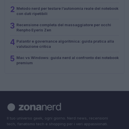
2
Metodo nerd per testare l’autonomia reale del notebook
con dati ripetibili
3
Recensione completa del massaggiatore per occhi
Renpho Eyeris Zen
4
Palantir e governance algoritmica: guida pratica alla
valutazione critica
5
Mac vs Windows: guida nerd al confronto dei notebook
premium
Il tuo universo geek, ogni giorno. Nerd news, recensioni
tech, fanatismo tech e shopping per i veri appassionati.