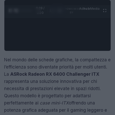
0:29 /
Ad
hub
Media
POWERED
1
/
4
1:20
BY
Nel mondo delle schede grafiche, la compattezza e
l’efficienza sono diventate priorità per molti utenti.
La
ASRock Radeon RX 6400 Challenger ITX
rappresenta una soluzione innovativa per chi
necessita di prestazioni elevate in spazi ridotti.
Questo modello è progettato per adattarsi
perfettamente ai
case mini-ITX
offrendo una
potenza grafica adeguata per il gaming leggero e