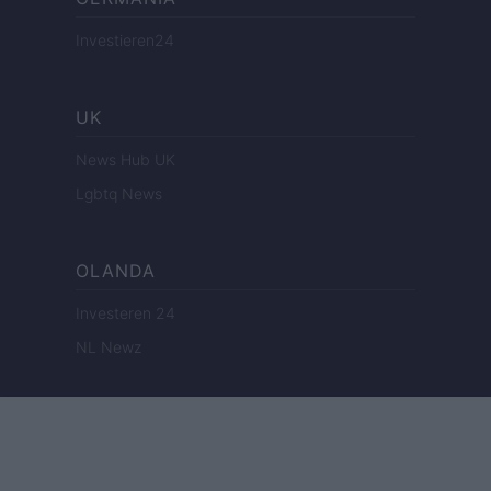
Investieren24
UK
News Hub UK
Lgbtq News
OLANDA
Investeren 24
NL Newz