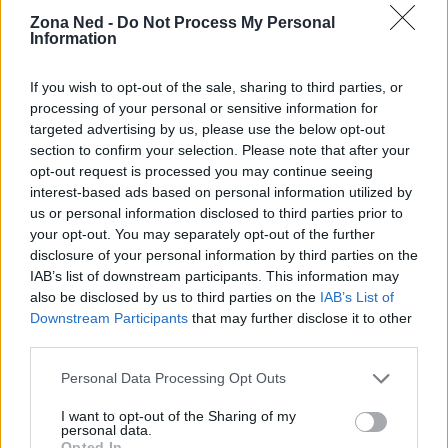
AUTORE
Zona Ned -
Do Not Process My Personal
Andrea Conforti
Information
Andrea Conforti, 46enne torinese dal look
casual e naturale, è un analista tattico che
If you wish to opt-out of the sale, sharing to third parties, or
trasforma dati e clip in racconti social. Ricorda
processing of your personal or sensitive information for
quando annotò la rimonta al box stampa dello
targeted advertising by us, please use the below opt-out
Stadio Olimpico Grande Torino: da
section to confirm your selection. Please note that after your
quell'appunto nacque la sua linea editoriale,
opt-out request is processed you may continue seeing
che propugna spiegazioni visive per il tifoso
interest-based ads based on personal information utilized by
critico. Dettaglio unico: una stagione
us or personal information disclosed to third parties prior to
allenatore under15 al Chieri e ciclista urbano.
your opt-out. You may separately opt-out of the further
disclosure of your personal information by third parties on the
IAB’s list of downstream participants. This information may
also be disclosed by us to third parties on the
IAB’s List of
Downstream Participants
that may further disclose it to other
third parties.
Please note that this website/app uses one or more Google
Personal Data Processing Opt Outs
services and may gather and store information including but
not limited to your visit or usage behaviour. You may click to
I want to opt-out of the Sharing of my
personal data.
grant or deny consent to Google and its third-party tags to
Opted In