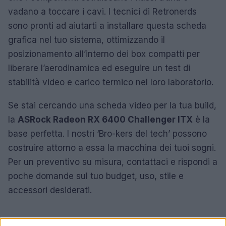
vadano a toccare i cavi. I tecnici di Retronerds
sono pronti ad aiutarti a installare questa scheda
grafica nel tuo sistema, ottimizzando il
posizionamento all’interno dei box compatti per
liberare l’aerodinamica ed eseguire un test di
stabilità video e carico termico nel loro laboratorio.
Se stai cercando una scheda video per la tua build,
la
ASRock Radeon RX 6400 Challenger ITX
è la
base perfetta. I nostri ‘Bro-kers del tech’ possono
costruire attorno a essa la macchina dei tuoi sogni.
Per un preventivo su misura, contattaci e rispondi a
poche domande sul tuo budget, uso, stile e
accessori desiderati.