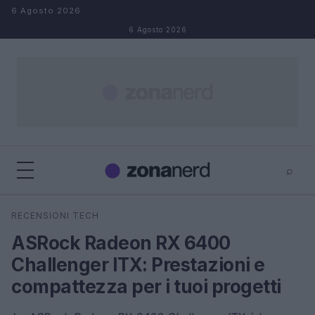
Salta al contenuto
6 Agosto 2026
6 Agosto 2026
⌕
×
⌕
RECENSIONI TECH
Cerca
ASRock Radeon RX 6400
Challenger ITX: Prestazioni e
compattezza per i tuoi progetti