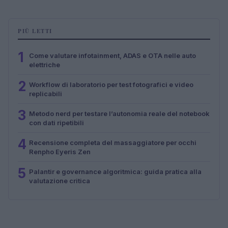
PIÙ LETTI
1
Come valutare infotainment, ADAS e OTA nelle auto
elettriche
2
Workflow di laboratorio per test fotografici e video
replicabili
3
Metodo nerd per testare l’autonomia reale del notebook
con dati ripetibili
4
Recensione completa del massaggiatore per occhi
Renpho Eyeris Zen
5
Palantir e governance algoritmica: guida pratica alla
valutazione critica