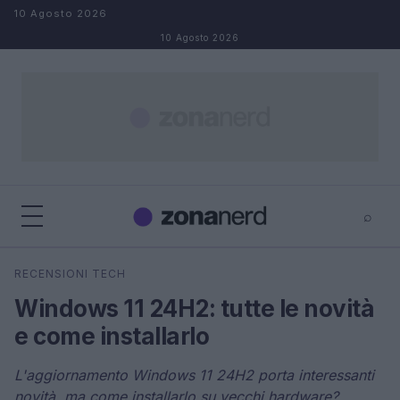
Salta al contenuto
10 Agosto 2026
10 Agosto 2026
⌕
×
⌕
RECENSIONI TECH
Cerca
Windows 11 24H2: tutte le novità
e come installarlo
L'aggiornamento Windows 11 24H2 porta interessanti
novità, ma come installarlo su vecchi hardware?