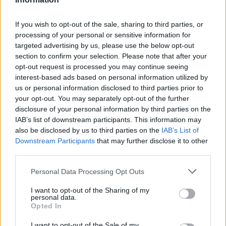
ama un po’ di avventura nel mondo della
tecnologia?
If you wish to opt-out of the sale, sharing to third parties, or
processing of your personal or sensitive information for
targeted advertising by us, please use the below opt-out
section to confirm your selection. Please note that after your
AUTORE
opt-out request is processed you may continue seeing
Staff
interest-based ads based on personal information utilized by
us or personal information disclosed to third parties prior to
your opt-out. You may separately opt-out of the further
disclosure of your personal information by third parties on the
IAB’s list of downstream participants. This information may
also be disclosed by us to third parties on the
IAB’s List of
Downstream Participants
that may further disclose it to other
third parties.
Please note that this website/app uses one or more Google
Personal Data Processing Opt Outs
services and may gather and store information including but
not limited to your visit or usage behaviour. You may click to
I want to opt-out of the Sharing of my
personal data.
grant or deny consent to Google and its third-party tags to
Opted In
use your data for below specified purposes in below Google
consent section.
I want to opt-out of the Sale of my