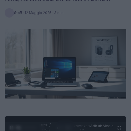
Staff
·
12 Maggio 2025
· 3 min
0:29 /
Ad
hub
Media
POWERED
1
/
4
1:50
BY