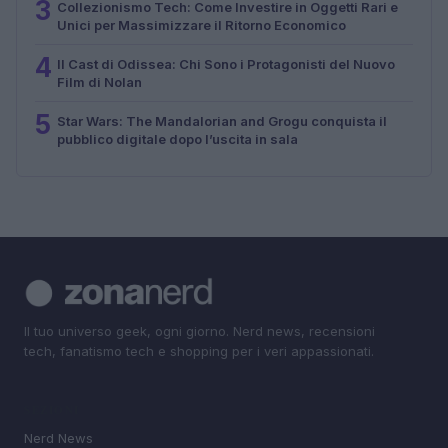
3
Collezionismo Tech: Come Investire in Oggetti Rari e
Unici per Massimizzare il Ritorno Economico
4
Il Cast di Odissea: Chi Sono i Protagonisti del Nuovo
Film di Nolan
5
Star Wars: The Mandalorian and Grogu conquista il
pubblico digitale dopo l’uscita in sala
Il tuo universo geek, ogni giorno. Nerd news, recensioni
tech, fanatismo tech e shopping per i veri appassionati.
SEZIONI
Nerd News