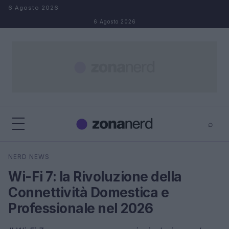
Salta al contenuto
6 Agosto 2026
6 Agosto 2026
⌕
×
⌕
NERD NEWS
Cerca
Wi-Fi 7: la Rivoluzione della
Connettività Domestica e
Professionale nel 2026