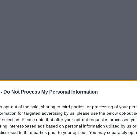
 -
Do Not Process My Personal Information
to opt-out of the sale, sharing to third parties, or processing of your per
 500 lire Caravelle del 1957
formation for targeted advertising by us, please use the below opt-out s
r selection. Please note that after your opt-out request is processed y
eing interest-based ads based on personal information utilized by us or
ravelle”
del 1957 occupa una posizione di
disclosed to third parties prior to your opt-out. You may separately opt-