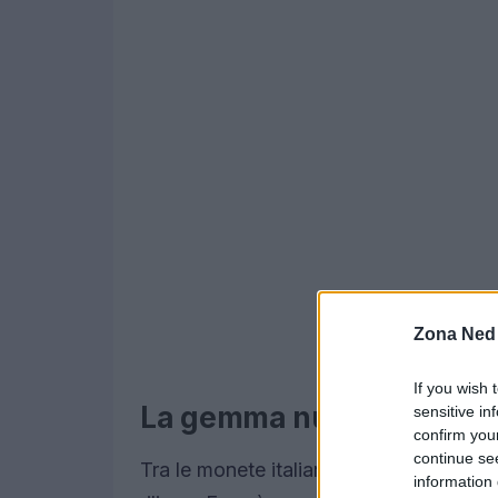
Zona Ned
If you wish 
La gemma numismatica: la
sensitive in
confirm you
continue se
Tra le monete italiane, la
500 lire “Ca
information 