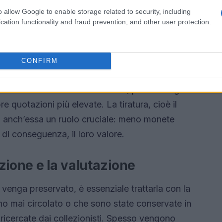
o allow Google to enable storage related to security, including
cation functionality and fraud prevention, and other user protection.
ervazione
CONFIRM
 che influisce sul valore di una moneta è il suo
lassificata come
“fior di conio”
, priva di segni di
e quotazioni più elevate. La tiratura, cioè il
a anch’essa un ruolo cruciale: meno monete
 di conseguenza, il loro valore.
zione e la valutazione
 venga preservato, è essenziale trattarla con la
 mai circolato o che sono state conservate in
ricercate dai collezionisti. Spesso vengono