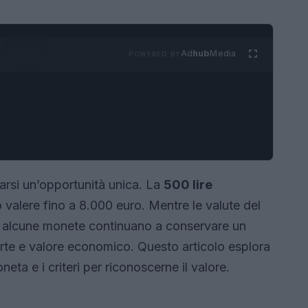
Ad
hub
Media
POWERED BY
arsi un’opportunità unica. La
500 lire
 valere fino a 8.000 euro. Mentre le valute del
, alcune monete continuano a conservare un
arte e valore economico. Questo articolo esplora
neta e i criteri per riconoscerne il valore.