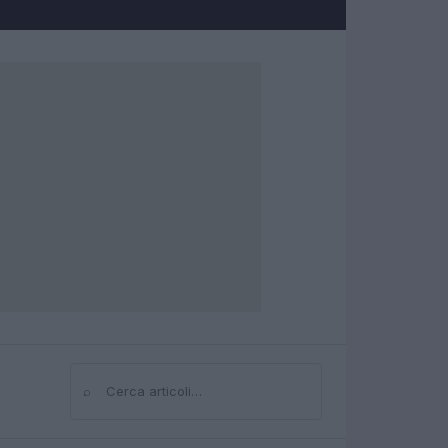
⌕
Cerca