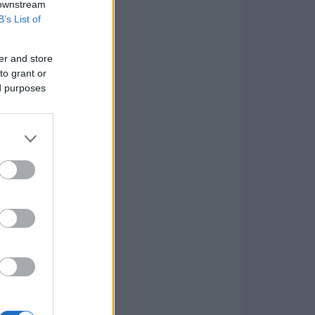
 downstream
B’s List of
er and store
to grant or
ed purposes