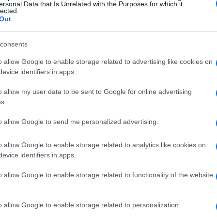
ersonal Data that Is Unrelated with the Purposes for which it
lected.
 è cruciale sapere come riconoscere un esemplare
Out
uata in un punto strategico, come vicino al
curata osservazione, magari con l’ausilio di una
consents
r identificare questa caratteristica distintiva.
o allow Google to enable storage related to advertising like cookies on
evice identifiers in apps.
o allow my user data to be sent to Google for online advertising
s.
to allow Google to send me personalized advertising.
o allow Google to enable storage related to analytics like cookies on
evice identifiers in apps.
o allow Google to enable storage related to functionality of the website
o allow Google to enable storage related to personalization.