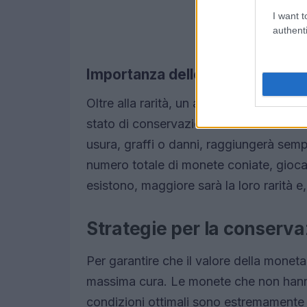
I want t
authenti
Importanza dello stato di cons
Oltre alla rarità, un altro fattore chiave
stato di conservazione. Una moneta c
usura, graffi o danni, raggiungerà sempr
numero totale di monete coniate, gioc
esistono, maggiore sarà la loro rarità e,
Strategie per la conserva
Per garantire che il valore della moneta
massima cura. Le monete che non hanno
condizioni ottimali sono estremamente 