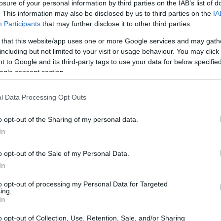
coniate in
argento
, e il suo design rende
losure of your personal information by third parties on the IAB’s list of
. This information may also be disclosed by us to third parties on the
IA
. Sul retro sono raffigurate le tre navi di
Participants
that may further disclose it to other third parties.
 e la Santa Maria. Questo dettaglio non solo la
 that this website/app uses one or more Google services and may gath
 ma la qualifica anche come un pezzo
including but not limited to your visit or usage behaviour. You may click 
 to Google and its third-party tags to use your data for below specifi
ogle consent section.
l Data Processing Opt Outs
 anno sono equivalenti. La vera rarità risiede
o opt-out of the Sharing of my personal data.
icitura
“PROVA”
. Questi pezzi sono stati coniati
In
esso di produzione prima di avviare la produzione
PROVA” distingue una moneta comune da un vero
o opt-out of the Sale of my Personal Data.
In
cillare tra i 5.000 e gli 8.000 euro, a seconda
to opt-out of processing my Personal Data for Targeted
ing.
In
neta di valore
o opt-out of Collection, Use, Retention, Sale, and/or Sharing