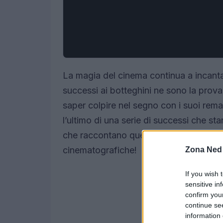
La magia del cinema continua a incantare 
successi ai botteghini ne sono la prov
saper colpire nel segno con i suoi remake
l’ultimo di una serie di successi che s
che raccontano questa storia? Scopriamo
cinematografiche!
Zona Ned
If you wish 
sensitive in
confirm you
continue se
information 