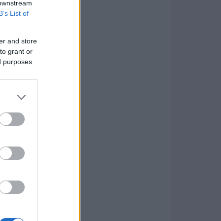
 downstream
B’s List of
er and store
to grant or
ed purposes