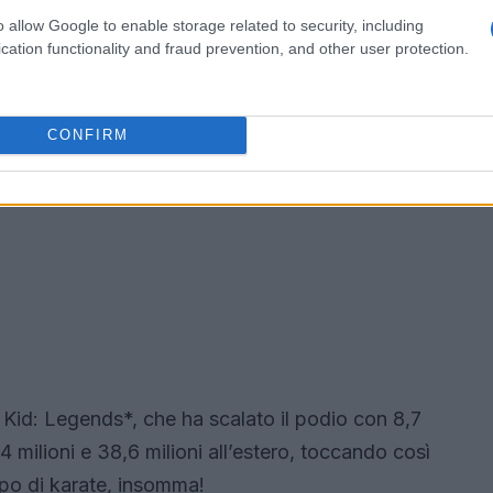
o allow Google to enable storage related to security, including
cation functionality and fraud prevention, and other user protection.
CONFIRM
id: Legends*, che ha scalato il podio con 8,7
4 milioni e 38,6 milioni all’estero, toccando così
lpo di karate, insomma!