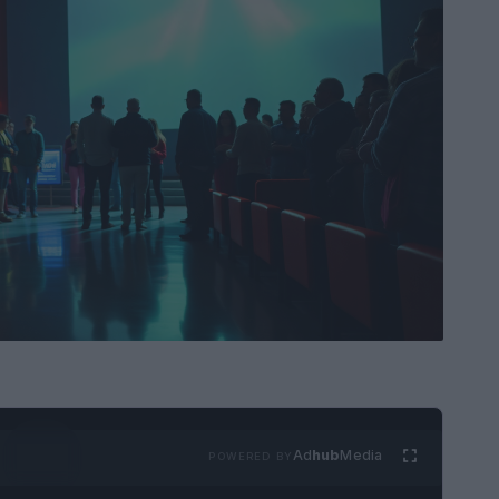
Ad
hub
Media
POWERED BY