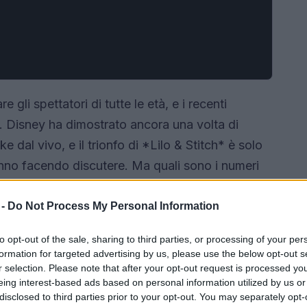
gli spettatori di tutte le età, e i recenti
a. Disney ha dimostrato ancora una volta di
 dal vivo, e il trionfo di *Lilo & Stitch* è solo
tanno facendo discutere. Ma quali sono i numeri
 insieme i dettagli delle recenti uscite
 -
Do Not Process My Personal Information
to opt-out of the sale, sharing to third parties, or processing of your per
formation for targeted advertising by us, please use the below opt-out s
r selection. Please note that after your opt-out request is processed y
eing interest-based ads based on personal information utilized by us or
disclosed to third parties prior to your opt-out. You may separately opt-