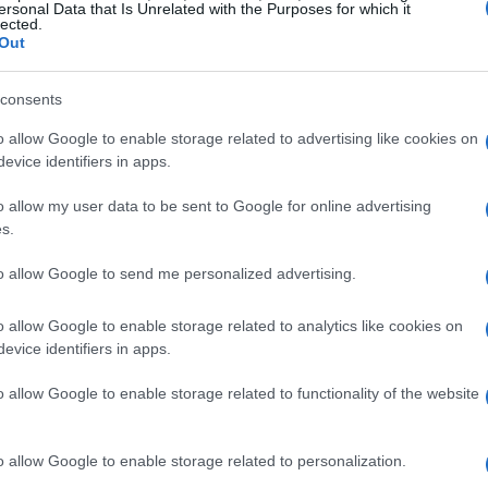
are nuova vita e attrarre il pubblico moderno.
ersonal Data that Is Unrelated with the Purposes for which it
lected.
Out
ghino
consents
h* a brillare. Al secondo posto troviamo
o allow Google to enable storage related to advertising like cookies on
ioni di dollari, e ha raccolto 26 milioni
evice identifiers in apps.
Un buon inizio, che potrebbe far sognare i fan
o allow my user data to be sent to Google for online advertising
nti.
s.
to allow Google to send me personalized advertising.
d in corsa
o allow Google to enable storage related to analytics like cookies on
ible—The Final Reckoning* ha guadagnato 15
evice identifiers in apps.
o di 149,21 milioni, mentre a livello
o allow Google to enable storage related to functionality of the website
, portando il totale globale a 450,41 milioni. Gli
unt possono ritenersi soddisfatti, non credi?
o allow Google to enable storage related to personalization.