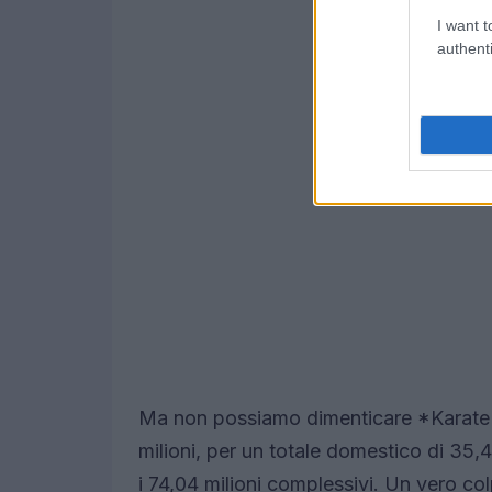
I want t
authenti
Ma non possiamo dimenticare *Karate K
milioni, per un totale domestico di 35,4
i 74,04 milioni complessivi. Un vero co