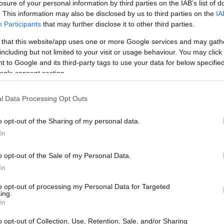
losure of your personal information by third parties on the IAB’s list of
. This information may also be disclosed by us to third parties on the
IA
Participants
that may further disclose it to other third parties.
 that this website/app uses one or more Google services and may gath
including but not limited to your visit or usage behaviour. You may click 
 to Google and its third-party tags to use your data for below specifi
ogle consent section.
l Data Processing Opt Outs
o opt-out of the Sharing of my personal data.
In
Lilo & Stitch
o opt-out of the Sale of my Personal Data.
 posto al botteghino con un incasso di ben 32,5
In
omestico a un impressionante 335,79 milioni. Ma
to opt-out of processing my Personal Data for Targeted
ing.
 il film ha incassato ulteriori 436,8 milioni, per un
In
ri. Davvero un risultato strabiliante, che dimostra
o opt-out of Collection, Use, Retention, Sale, and/or Sharing