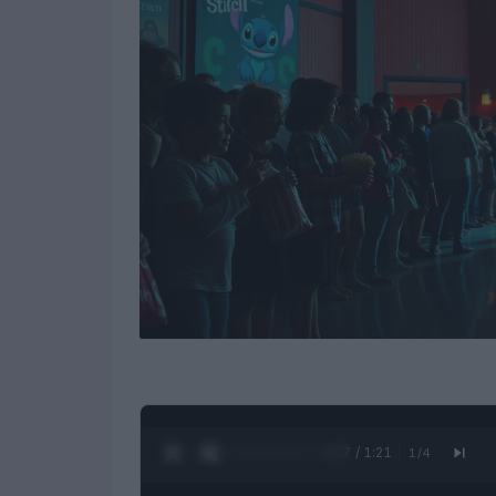
0:28 / 1:21
1
/
4