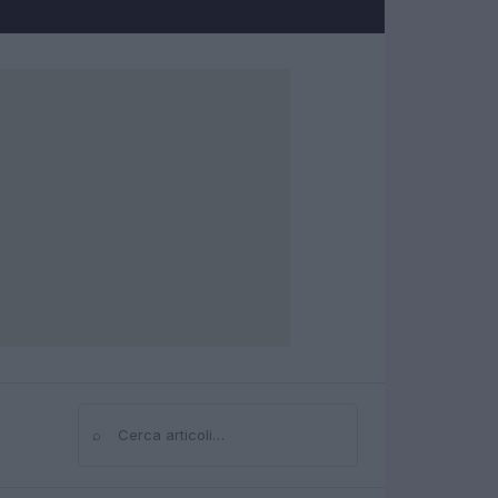
⌕
Cerca