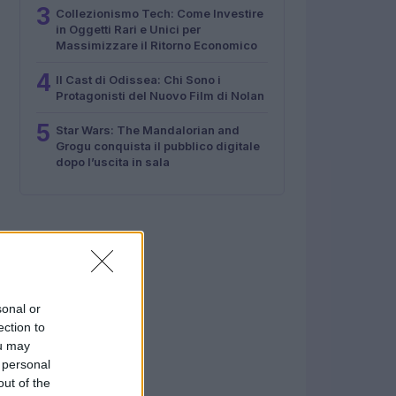
3
Collezionismo Tech: Come Investire
in Oggetti Rari e Unici per
Massimizzare il Ritorno Economico
4
Il Cast di Odissea: Chi Sono i
Protagonisti del Nuovo Film di Nolan
5
Star Wars: The Mandalorian and
Grogu conquista il pubblico digitale
dopo l’uscita in sala
sonal or
ection to
ou may
 personal
out of the