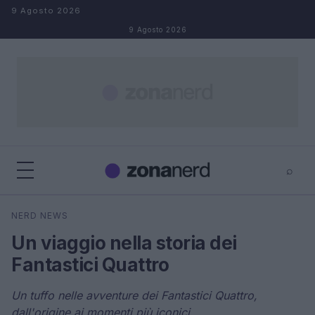
Salta al contenuto
9 Agosto 2026
9 Agosto 2026
⌕
×
⌕
NERD NEWS
Cerca
Un viaggio nella storia dei
Fantastici Quattro
Un tuffo nelle avventure dei Fantastici Quattro,
dall'origine ai momenti più iconici.