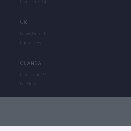
Investieren24
UK
News Hub UK
Lgbtq News
OLANDA
Investeren 24
NL Newz