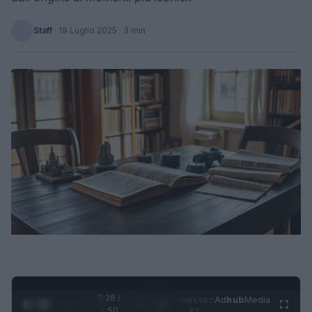
Staff
·
19 Luglio 2025
· 3 min
0:29 /
Ad
hub
Media
POWERED
1
/
4
1:50
BY