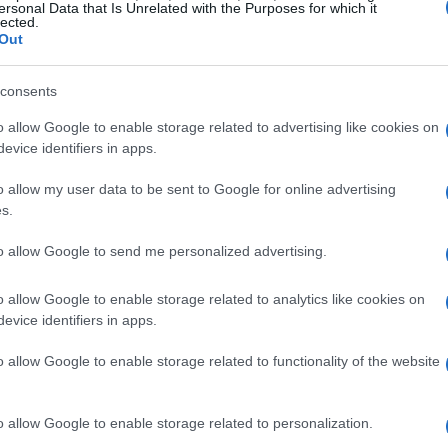
ersonal Data that Is Unrelated with the Purposes for which it
 esplorando le costellazioni e trasformando
lected.
Out
nario.
consents
rattiva
o allow Google to enable storage related to advertising like cookies on
evice identifiers in apps.
te con gli altri spazi di
Playlab
, che si estende
sono giocare, inventare e raccontare storie,
o allow my user data to be sent to Google for online advertising
lier, uno dei cinque ambienti, rappresenta un
s.
si fondono, consentendo ai piccoli di esplorare
to allow Google to send me personalized advertising.
o allow Google to enable storage related to analytics like cookies on
evice identifiers in apps.
lab
o allow Google to enable storage related to functionality of the website
ematiche, ognuna delle quali offre esperienze
possono immergersi in un
bosco incantato
, dove
o allow Google to enable storage related to personalization.
, permettendo loro di dondolare e nascondersi tra i