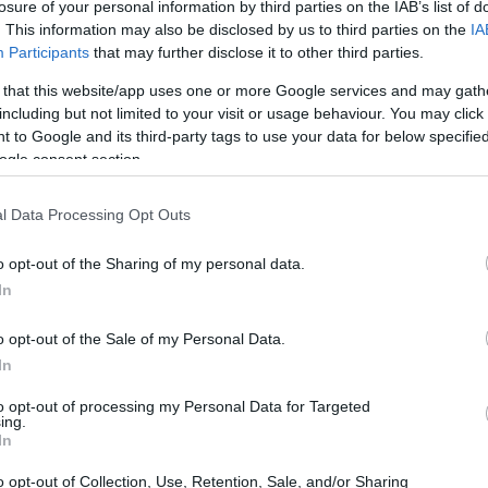
losure of your personal information by third parties on the IAB’s list of
. This information may also be disclosed by us to third parties on the
IA
Participants
that may further disclose it to other third parties.
 that this website/app uses one or more Google services and may gath
including but not limited to your visit or usage behaviour. You may click 
 to Google and its third-party tags to use your data for below specifi
ogle consent section.
l Data Processing Opt Outs
o opt-out of the Sharing of my personal data.
In
o opt-out of the Sale of my Personal Data.
tellazioni
In
to opt-out of processing my Personal Data for Targeted
à una nuova attività intitolata
‘Il cielo nella
ing.
In
ortunità unica per i bambini di immergersi nel
oni e giochi luminosi. I visitatori potranno
o opt-out of Collection, Use, Retention, Sale, and/or Sharing