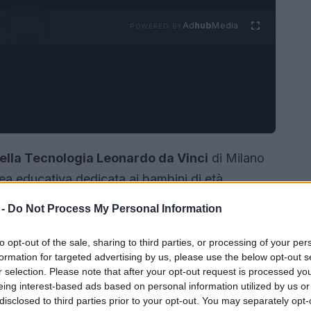
Ad
hub
Media
POWERED BY
ella Tecnologia Leonardo da Vinci
di Milano
area educativa dedicata ai bambini di età
l suo primo anniversario. Per rendere questa
 -
Do Not Process My Personal Information
seo ha previsto una straordinaria novità che
re il
cielo notturno
.
to opt-out of the sale, sharing to third parties, or processing of your per
formation for targeted advertising by us, please use the below opt-out s
r selection. Please note that after your opt-out request is processed y
eing interest-based ads based on personal information utilized by us or
disclosed to third parties prior to your opt-out. You may separately opt-