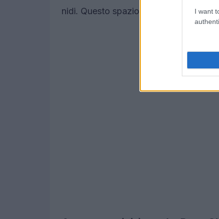
nidi. Questo spazio stimola l’immaginaz
I want t
authenti