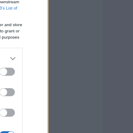
 downstream
B’s List of
er and store
to grant or
ed purposes