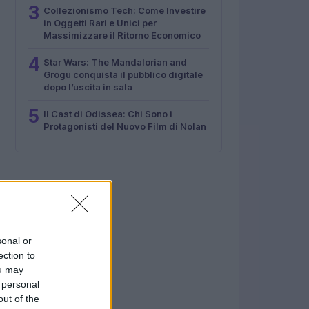
3
Collezionismo Tech: Come Investire
in Oggetti Rari e Unici per
Massimizzare il Ritorno Economico
4
Star Wars: The Mandalorian and
Grogu conquista il pubblico digitale
dopo l’uscita in sala
5
Il Cast di Odissea: Chi Sono i
Protagonisti del Nuovo Film di Nolan
sonal or
ection to
ou may
 personal
out of the