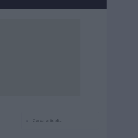
⌕
Cerca