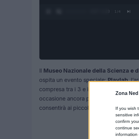
0:28 / 1:23
1
/
4
Il
Museo Nazionale della Scienza e d
ospita un evento speciale:
Playlab
, l’
compresa tra i 3 e i 6 anni, festeggia i
Zona Ned
occasione ancora più memorabile, il mu
consentirà ai piccoli visitatori di esplora
If you wish 
sensitive in
confirm you
continue se
information 