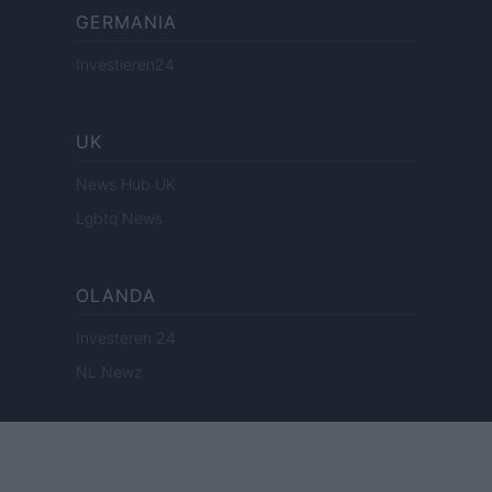
GERMANIA
Investieren24
UK
News Hub UK
Lgbtq News
OLANDA
Investeren 24
NL Newz