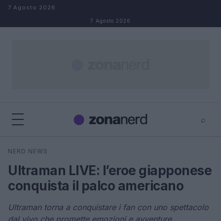
Salta al contenuto
7 Agosto 2026
7 Agosto 2026
⌕
×
⌕
NERD NEWS
Cerca
Ultraman LIVE: l’eroe giapponese
conquista il palco americano
Ultraman torna a conquistare i fan con uno spettacolo
dal vivo che promette emozioni e avventure