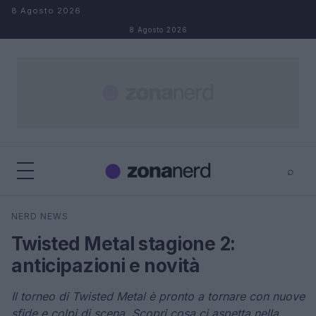
Salta al contenuto
8 Agosto 2026
8 Agosto 2026
⌕
×
⌕
NERD NEWS
Cerca
Twisted Metal stagione 2:
anticipazioni e novità
Il torneo di Twisted Metal è pronto a tornare con nuove
sfide e colpi di scena. Scopri cosa ci aspetta nella