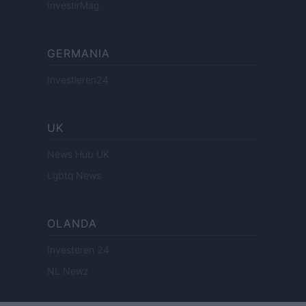
InvestirMag
GERMANIA
Investieren24
UK
News Hub UK
Lgbtq News
OLANDA
Investeren 24
NL Newz