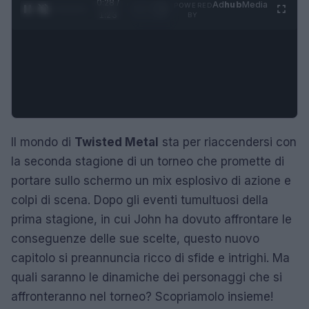
0:29 /
Ad
hub
Media
POWERED
1
/
4
1:23
BY
Il mondo di
Twisted Metal
sta per riaccendersi con
la seconda stagione di un torneo che promette di
portare sullo schermo un mix esplosivo di azione e
colpi di scena. Dopo gli eventi tumultuosi della
prima stagione, in cui John ha dovuto affrontare le
conseguenze delle sue scelte, questo nuovo
capitolo si preannuncia ricco di sfide e intrighi. Ma
quali saranno le dinamiche dei personaggi che si
affronteranno nel torneo? Scopriamolo insieme!