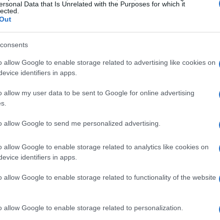
or Feldman, due volti familiari che
ersonal Data that Is Unrelated with the Purposes for which it
lected.
a confermato che non parteciperà al sequel. Una
Out
rrogativo tra i fan!
consents
ast includono nomi noti come Lucy Liu, Justin
o allow Google to enable storage related to advertising like cookies on
ezza e nuove dinamiche alla storia. Sarà
evice identifiers in apps.
ttori interagiranno con i personaggi principali e
o allow my user data to be sent to Google for online advertising
. Che dire, un mix di vecchio e nuovo che
s.
to allow Google to send me personalized advertising.
o allow Google to enable storage related to analytics like cookies on
evice identifiers in apps.
e Devil Wears Prada 2
rivelano che seguirà la
o allow Google to enable storage related to functionality of the website
se con la crisi del settore editoriale tradizionale.
tata una potente dirigente di un gruppo di
o allow Google to enable storage related to personalization.
la narrazione. Questo sviluppo dei personaggi è