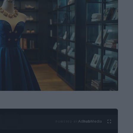
Ad
hub
Media
POWERED BY