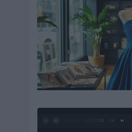
0:28 / 1:21
1
/
4