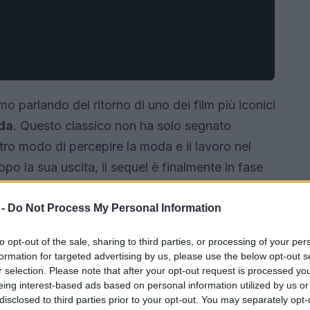
o parlando del ritorno di uno dei film più iconici
da
. Questo classico non ha solo segnato
ro modo di percepire la moda e il lavoro nel
opo la sua uscita, il sequel è finalmente in fase
 scoprire quali nuove avventure attenderanno
i quanto ci ha fatto sognare il primo film?
 -
Do Not Process My Personal Information
to opt-out of the sale, sharing to third parties, or processing of your per
formation for targeted advertising by us, please use the below opt-out s
r selection. Please note that after your opt-out request is processed y
eing interest-based ads based on personal information utilized by us or
disclosed to third parties prior to your opt-out. You may separately opt-