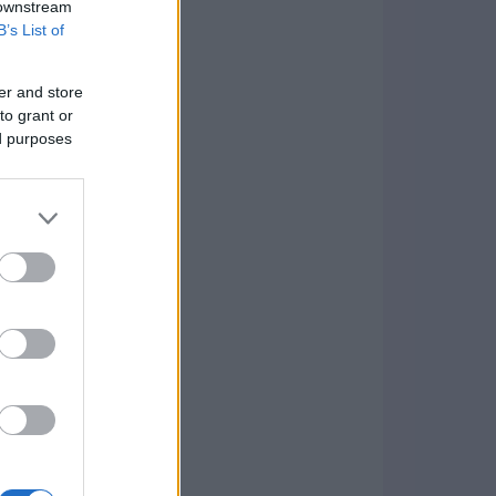
 downstream
B’s List of
er and store
to grant or
ed purposes