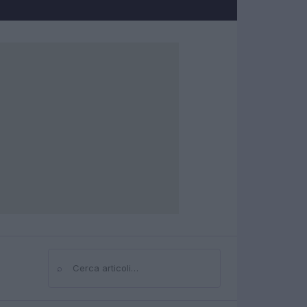
⌕
Cerca