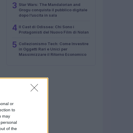
3
Star Wars: The Mandalorian and
Grogu conquista il pubblico digitale
dopo l’uscita in sala
4
Il Cast di Odissea: Chi Sono i
Protagonisti del Nuovo Film di Nolan
5
Collezionismo Tech: Come Investire
in Oggetti Rari e Unici per
Massimizzare il Ritorno Economico
sonal or
ection to
ou may
 personal
out of the