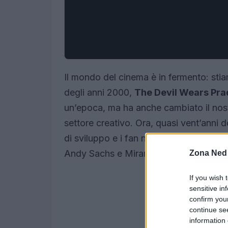
Il mondo del cinema è in fermento: stiam
degli anni 2000,
The Devil Wears Pra
un’epoca, ma ha anche cambiato il nost
settore creativo. Ora, quasi vent’anni d
di sviluppo e i fan non vedono l’ora di
Andy Sachs e Miranda Priestly. Ti ricord
Zona Ned
If you wish 
sensitive in
confirm you
continue se
information 