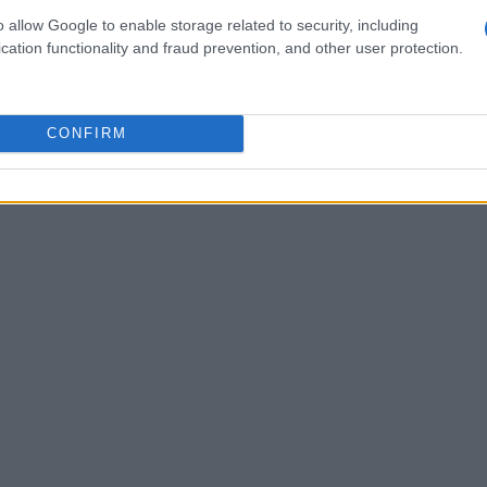
o vivendo nel mercato e delle sfide
o allow Google to enable storage related to security, including
cation functionality and fraud prevention, and other user protection.
le e rilevante. Ti sei mai chiesto come un film
CONFIRM