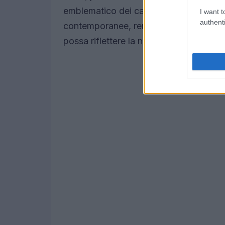
emblematico dei cambiamenti che stiam
I want t
authenti
contemporanee, rendendo la storia attua
possa riflettere la nostra realtà?