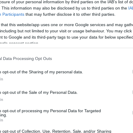
losure of your personal information by third parties on the IAB’s list of
. This information may also be disclosed by us to third parties on the
IA
Participants
that may further disclose it to other third parties.
 that this website/app uses one or more Google services and may gath
including but not limited to your visit or usage behaviour. You may click 
 to Google and its third-party tags to use your data for below specifi
ogle consent section.
l Data Processing Opt Outs
o opt-out of the Sharing of my personal data.
In
o opt-out of the Sale of my Personal Data.
n mix di nostalgia e curiosità che fa battere il
In
ily Blunt e Stanley Tucci sono in trattative per
to opt-out of processing my Personal Data for Targeted
ing.
tori così talentuosi è una garanzia di qualità, e la
In
rimo film un successo straordinario. Non
o opt-out of Collection, Use, Retention, Sale, and/or Sharing