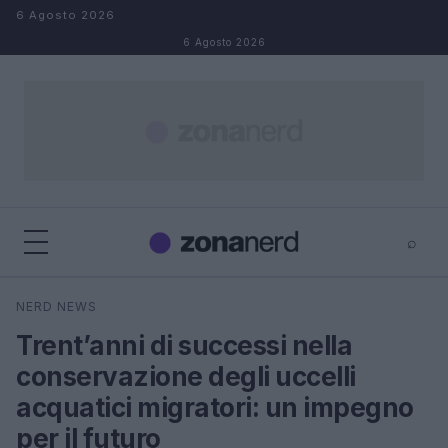
Salta al contenuto
6 Agosto 2026
6 Agosto 2026
⌕
×
⌕
NERD NEWS
Cerca
Trent’anni di successi nella
conservazione degli uccelli
acquatici migratori: un impegno
per il futuro