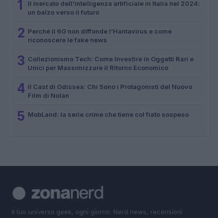
1
Il mercato dell’intelligenza artificiale in Italia nel 2024:
un balzo verso il futuro
2
Perché il 6G non diffonde l’Hantavirus e come
riconoscere le fake news
3
Collezionismo Tech: Come Investire in Oggetti Rari e
Unici per Massimizzare il Ritorno Economico
4
Il Cast di Odissea: Chi Sono i Protagonisti del Nuovo
Film di Nolan
5
MobLand: la serie crime che tiene col fiato sospeso
Il tuo universo geek, ogni giorno. Nerd news, recensioni