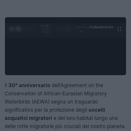
0:29 /
Ad
hub
Media
POWERED
1
/
4
1:23
BY
Il
30° anniversario
dell’Agreement on the
Conservation of African-Eurasian Migratory
Waterbirds (AEWA) segna un traguardo
significativo per la protezione degli
uccelli
acquatici migratori
e dei loro habitat lungo una
delle rotte migratorie più cruciali del nostro pianeta.