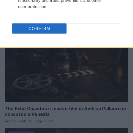
Malescomics 2026: eventi, ospiti e attività in Valle
functionality and fraud prevention, and other
Vigezzo
user protection.
Andrea Conforti · 5 Ago 2026
NERD NEWS
CONFIRM
The Echo Chamber: il nuovo film di Andrea Pallaoro in
concorso a Venezia
Andrea Conforti · 5 Ago 2026