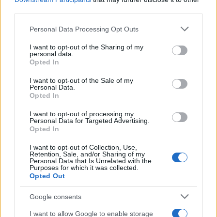
third parties.
AUTORE
Staff
Please note that this website/app uses one or more Google
Personal Data Processing Opt Outs
services and may gather and store information including but
not limited to your visit or usage behaviour. You may click to
I want to opt-out of the Sharing of my
personal data.
grant or deny consent to Google and its third-party tags to
Opted In
use your data for below specified purposes in below Google
consent section.
I want to opt-out of the Sale of my
Personal Data.
Opted In
I want to opt-out of processing my
Personal Data for Targeted Advertising.
Opted In
I want to opt-out of Collection, Use,
Retention, Sale, and/or Sharing of my
Personal Data that Is Unrelated with the
Purposes for which it was collected.
Opted Out
Google consents
I want to allow Google to enable storage