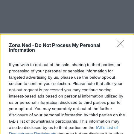
La
Giornata Nazionale degli Alberi
rappresenta
Zona Ned -
Do Not Process My Personal
una preziosa opportunità per riflettere
Information
sull’importanza degli alberi e delle aree verdi per la
If you wish to opt-out of the sale, sharing to third parties, or
nostra vita quotidiana. In un contesto di crisi
processing of your personal or sensitive information for
climatica, è fondamentale promuovere una cultura
targeted advertising by us, please use the below opt-out
della sostenibilità e dell’attenzione verso il nostro
section to confirm your selection. Please note that after your
opt-out request is processed you may continue seeing
patrimonio naturale. Solo attraverso azioni
interest-based ads based on personal information utilized by
congiunte e una maggiore consapevolezza
us or personal information disclosed to third parties prior to
possono essere garantiti un futuro migliore per gli
your opt-out. You may separately opt-out of the further
disclosure of your personal information by third parties on the
ecosistemi
e la biodiversità.
IAB’s list of downstream participants. This information may
also be disclosed by us to third parties on the
IAB’s List of
Downstream Participants
that may further disclose it to other