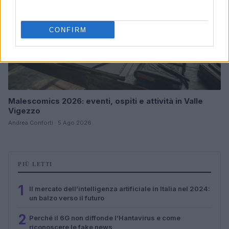
CONFIRM
Malescomics 2026: eventi, ospiti e attività in Valle
Vigezzo
Andrea Conforti · 5 Ago 2026
PIÙ LETTI
1
Il mercato dell’intelligenza artificiale in Italia nel 2024:
un balzo verso il futuro
2
Perché il 6G non diffonde l’Hantavirus e come
riconoscere le fake news