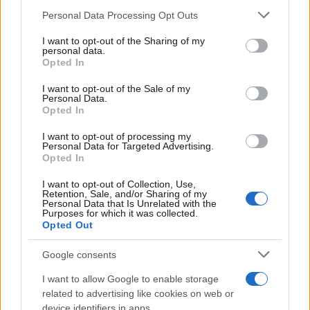
Please note that this website/app uses one or more Google
Personal Data Processing Opt Outs
Continua a leggere
services and may gather and store information including but
not limited to your visit or usage behaviour. You may click to
I want to opt-out of the Sharing of my
personal data.
grant or deny consent to Google and its third-party tags to
NERD NEWS
Opted In
use your data for below specified purposes in below Google
consent section.
I want to opt-out of the Sale of my
Personal Data.
Opted In
I want to opt-out of processing my
Personal Data for Targeted Advertising.
Opted In
I want to opt-out of Collection, Use,
Retention, Sale, and/or Sharing of my
Personal Data that Is Unrelated with the
Purposes for which it was collected.
Opted Out
Pieve Comics 2026: tutto ciò che devi sapere
Google consents
sull’evento nerd di Perugia
I want to allow Google to enable storage
Andrea Conforti · 6 Ago 2026
related to advertising like cookies on web or
device identifiers in apps.