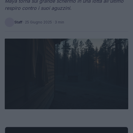
Maya torna sul grande schermo in una lotta all'ultimo
respiro contro i suoi aguzzini.
Staff
·
25 Giugno 2025
· 3 min