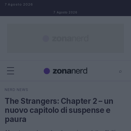
Salta al contenuto
7 Agosto 2026
7 Agosto 2026
⌕
×
⌕
NERD NEWS
Cerca
The Strangers: Chapter 2 – un
nuovo capitolo di suspense e
paura