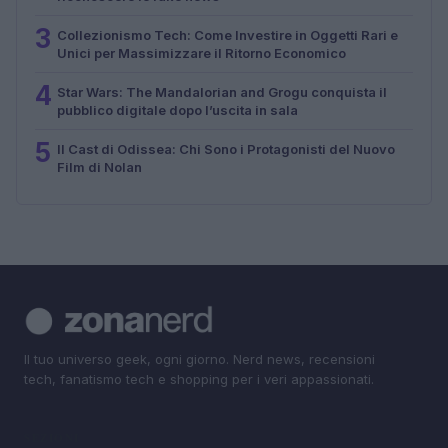
3
Collezionismo Tech: Come Investire in Oggetti Rari e
Unici per Massimizzare il Ritorno Economico
4
Star Wars: The Mandalorian and Grogu conquista il
pubblico digitale dopo l’uscita in sala
5
Il Cast di Odissea: Chi Sono i Protagonisti del Nuovo
Film di Nolan
Il tuo universo geek, ogni giorno. Nerd news, recensioni
tech, fanatismo tech e shopping per i veri appassionati.
SEZIONI