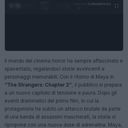
0:28 /
Ad
hub
Media
POWERED
1
/
4
1:23
BY
Il mondo del cinema horror ha sempre affascinato e
spaventato, regalandoci storie avvincenti e
personaggi memorabili. Con il ritorno di Maya in
“The Strangers: Chapter 2”
, il pubblico si prepara
a un nuovo capitolo di tensione e paura. Dopo gli
eventi drammatici del primo film, in cui la
protagonista ha subito un attacco brutale da parte
di una banda di assassini mascherati, la storia si
ripropone con una nuova dose di adrenalina. Maya,