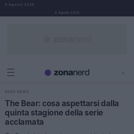
Salta al contenuto
9 Agosto 2026
9 Agosto 2026
⌕
×
⌕
NERD NEWS
Cerca
The Bear: cosa aspettarsi dalla
quinta stagione della serie
acclamata