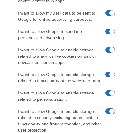
device identifiers in apps.
Continua a leggere
I want to allow my user data to be sent to
Google for online advertising purposes.
NERD NEWS
I want to allow Google to send me
personalized advertising.
I want to allow Google to enable storage
related to analytics like cookies on web or
device identifiers in apps.
I want to allow Google to enable storage
related to functionality of the website or app.
I want to allow Google to enable storage
related to personalization.
Pieve Comics 2026: tutto ciò che devi sapere
I want to allow Google to enable storage
sull’evento nerd di Perugia
related to security, including authentication
functionality and fraud prevention, and other
Andrea Conforti · 6 Ago 2026
user protection.