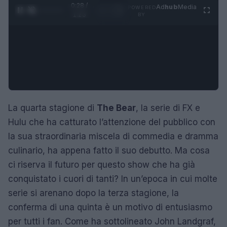
0:29 /
Ad
hub
Media
POWERED
1
/
4
1:23
BY
La quarta stagione di
The Bear
, la serie di FX e
Hulu che ha catturato l’attenzione del pubblico con
la sua straordinaria miscela di commedia e dramma
culinario, ha appena fatto il suo debutto. Ma cosa
ci riserva il futuro per questo show che ha già
conquistato i cuori di tanti? In un’epoca in cui molte
serie si arenano dopo la terza stagione, la
conferma di una quinta è un motivo di entusiasmo
per tutti i fan. Come ha sottolineato John Landgraf,