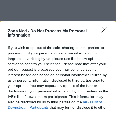
In conclusione,
The Bear
non è solo una serie TV;
Zona Ned -
Do Not Process My Personal
è un fenomeno culturale in continua evoluzione.
Information
Con la conferma della quinta stagione, ci
prepariamo a un nuovo capitolo di avventure
If you wish to opt-out of the sale, sharing to third parties, or
culinarie che promettono di intrattenere e ispirare. I
processing of your personal or sensitive information for
targeted advertising by us, please use the below opt-out
fan possono già iniziare a prepararsi per nuovi
section to confirm your selection. Please note that after your
episodi che, ne siamo certi, non mancheranno di
opt-out request is processed you may continue seeing
sorprendere e coinvolgere. Sei pronto a scoprire
interest-based ads based on personal information utilized by
us or personal information disclosed to third parties prior to
cosa ci riserverà il futuro?
your opt-out. You may separately opt-out of the further
disclosure of your personal information by third parties on the
IAB’s list of downstream participants. This information may
also be disclosed by us to third parties on the
IAB’s List of
AUTORE
Downstream Participants
that may further disclose it to other
Staff
third parties.