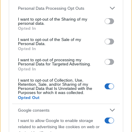
Please note that this website/app uses one or more Google
Personal Data Processing Opt Outs
services and may gather and store information including but
not limited to your visit or usage behaviour. You may click to
I want to opt-out of the Sharing of my
personal data.
grant or deny consent to Google and its third-party tags to
Opted In
use your data for below specified purposes in below Google
consent section.
I want to opt-out of the Sale of my
Personal Data.
Opted In
I want to opt-out of processing my
Personal Data for Targeted Advertising.
Opted In
I want to opt-out of Collection, Use,
Retention, Sale, and/or Sharing of my
Personal Data that Is Unrelated with the
Purposes for which it was collected.
Opted Out
Google consents
I want to allow Google to enable storage
related to advertising like cookies on web or