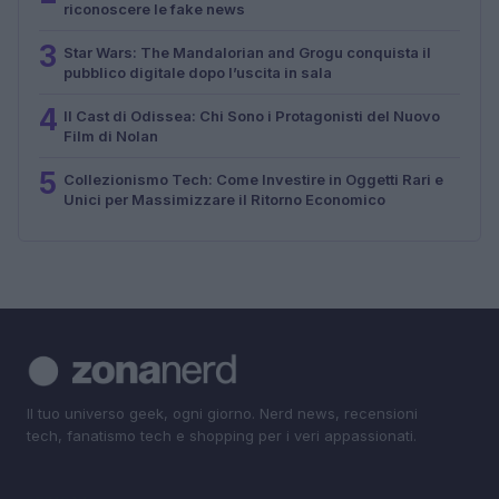
riconoscere le fake news
3
Star Wars: The Mandalorian and Grogu conquista il
pubblico digitale dopo l’uscita in sala
4
Il Cast di Odissea: Chi Sono i Protagonisti del Nuovo
Film di Nolan
5
Collezionismo Tech: Come Investire in Oggetti Rari e
Unici per Massimizzare il Ritorno Economico
Il tuo universo geek, ogni giorno. Nerd news, recensioni
tech, fanatismo tech e shopping per i veri appassionati.