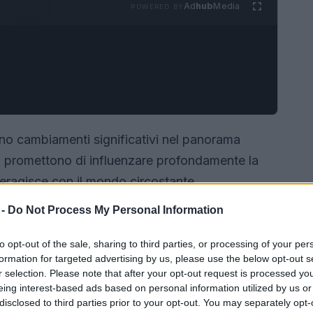
Ad
hub
Media
POWERED BY
lano cambiamenti significativi nel panorama
 promettono di influenzare profondamente la
nteragisce con il mondo circostante.
 -
Do Not Process My Personal Information
to opt-out of the sale, sharing to third parties, or processing of your per
formation for targeted advertising by us, please use the below opt-out s
r selection. Please note that after your opt-out request is processed y
eing interest-based ads based on personal information utilized by us or
disclosed to third parties prior to your opt-out. You may separately opt-