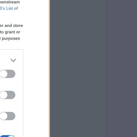
 downstream
B’s List of
er and store
to grant or
ed purposes