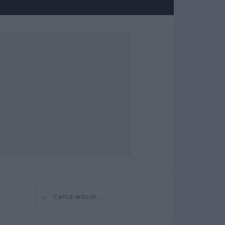
⌕
Cerca