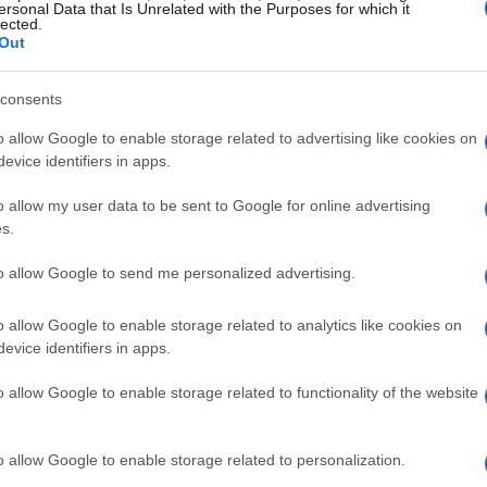
ersonal Data that Is Unrelated with the Purposes for which it
lected.
tibile e meno stressante. L’adozione dell’IA nelle
Out
e, con una crescita del
300%
negli ultimi tre
hnology Review.
consents
o allow Google to enable storage related to advertising like cookies on
oro
evice identifiers in apps.
ie non è priva di conseguenze. Settori
o allow my user data to be sent to Google for online advertising
s.
 manuali e ripetitivi, si trovano ora a
 innovation
che potrebbe ridurre drasticamente
to allow Google to send me personalized advertising.
, ambiti come la
sanità
, l’
istruzione
e la
o allow Google to enable storage related to analytics like cookies on
le nuove possibilità offerte dall’IA, creando
evice identifiers in apps.
o allow Google to enable storage related to functionality of the website
o allow Google to enable storage related to personalization.