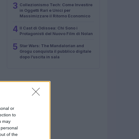
3
Collezionismo Tech: Come Investire
in Oggetti Rari e Unici per
Massimizzare il Ritorno Economico
4
Il Cast di Odissea: Chi Sono i
Protagonisti del Nuovo Film di Nolan
5
Star Wars: The Mandalorian and
Grogu conquista il pubblico digitale
dopo l’uscita in sala
sonal or
ection to
ou may
 personal
out of the