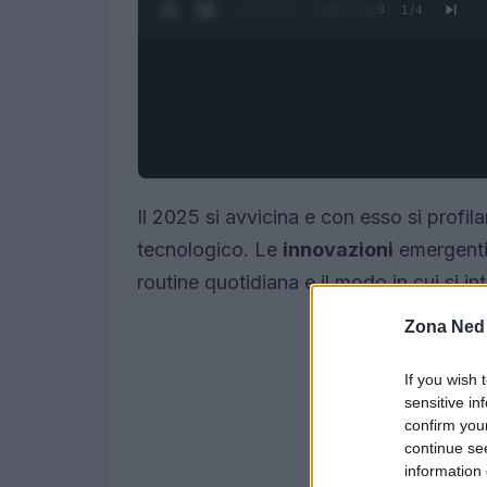
0:28 / 1:23
1
/
4
Il 2025 si avvicina e con esso si profi
tecnologico. Le
innovazioni
emergenti
routine quotidiana e il modo in cui si i
Zona Ned
If you wish 
sensitive in
confirm you
continue se
information 