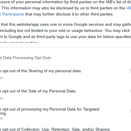
losure of your personal information by third parties on the IAB’s list of
. This information may also be disclosed by us to third parties on the
IA
Participants
that may further disclose it to other third parties.
 that this website/app uses one or more Google services and may gath
including but not limited to your visit or usage behaviour. You may click 
 to Google and its third-party tags to use your data for below specifi
ogle consent section.
l Data Processing Opt Outs
o opt-out of the Sharing of my personal data.
 ritmo serrato, l’
intelligenza artificiale
si sta
In
 Non si tratta di un semplice fenomeno
rivoluzione
nella vita delle persone.
o opt-out of the Sale of my Personal Data.
In
tificiale
to opt-out of processing my Personal Data for Targeted
ing.
In
si avvale di
assistenti virtuali
e applicazioni
o opt-out of Collection, Use, Retention, Sale, and/or Sharing
idiane. Questi strumenti non solo ottimizzano