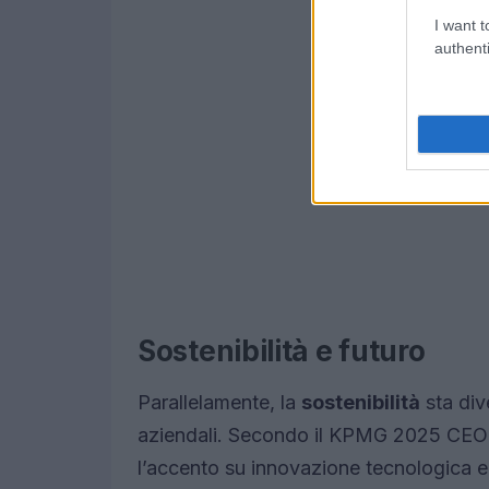
I want t
authenti
Sostenibilità e futuro
Parallelamente, la
sostenibilità
sta div
aziendali. Secondo il KPMG 2025 CEO Ou
l’accento su innovazione tecnologica e 