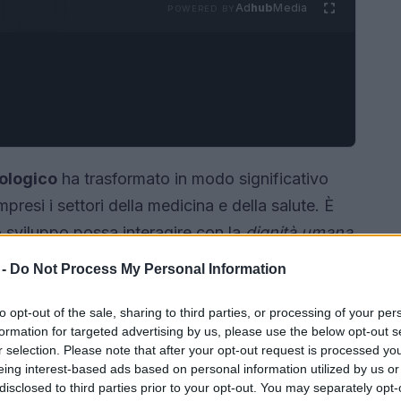
Ad
hub
Media
POWERED BY
ologico
ha trasformato in modo significativo
mpresi i settori della medicina e della salute. È
 sviluppo possa interagire con la
dignità umana
ttolineato l’importanza di mantenere la dignità
 -
Do Not Process My Personal Information
n’epoca di rapidi cambiamenti. Questo articolo
tate dall’intelligenza artificiale (IA) nella
to opt-out of the sale, sharing to third parties, or processing of your per
formation for targeted advertising by us, please use the below opt-out s
una coesistenza equilibrata tra tecnologia e
r selection. Please note that after your opt-out request is processed y
eing interest-based ads based on personal information utilized by us or
disclosed to third parties prior to your opt-out. You may separately opt-