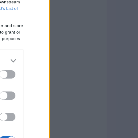
 downstream
B’s List of
er and store
to grant or
ed purposes