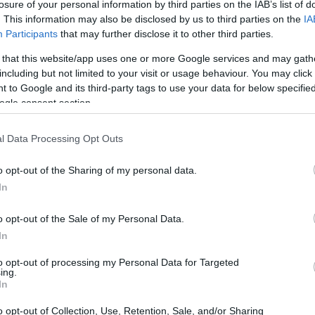
losure of your personal information by third parties on the IAB’s list of
. This information may also be disclosed by us to third parties on the
IA
Participants
that may further disclose it to other third parties.
 that this website/app uses one or more Google services and may gath
including but not limited to your visit or usage behaviour. You may click 
 to Google and its third-party tags to use your data for below specifi
ogle consent section.
l Data Processing Opt Outs
o opt-out of the Sharing of my personal data.
In
o opt-out of the Sale of my Personal Data.
In
to opt-out of processing my Personal Data for Targeted
ing.
ella tecnologia
In
l
potenziale distruttivo
della tecnologia
o opt-out of Collection, Use, Retention, Sale, and/or Sharing