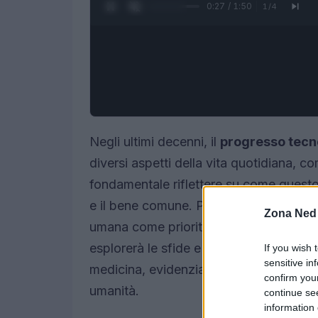
0:28 / 1:50
1
/
4
Negli ultimi decenni, il
progresso tecn
diversi aspetti della vita quotidiana, co
fondamentale riflettere su come questo
e il bene comune. Papa Leone XIV ha so
Zona Ned
umana come priorità fondamentale in u
esplorerà le sfide e le opportunità presen
If you wish 
sensitive in
medicina, evidenziando la necessità di 
confirm you
umanità.
continue se
information 