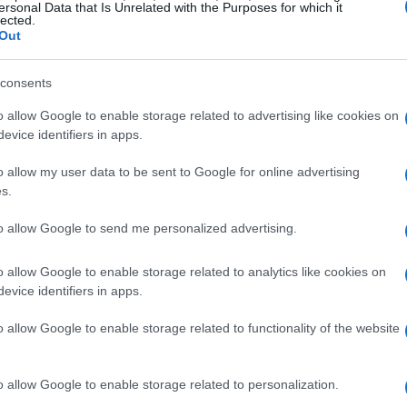
ersonal Data that Is Unrelated with the Purposes for which it
lected.
acciano i valori umani. Le innovazioni, se
Out
ossono avere effetti devastanti, come
nti attuali sono più potenti che mai, il che
consents
parte di chi li utilizza. Un uso etico della
o allow Google to enable storage related to advertising like cookies on
rasformativo
e benefico, a patto che sia
evice identifiers in apps.
umano.
o allow my user data to be sent to Google for online advertising
s.
ento epocale
to allow Google to send me personalized advertising.
è stato descritto da Papa Francesco come un
o allow Google to enable storage related to analytics like cookies on
rofondamente sul nostro modo di pensare e di
evice identifiers in apps.
 macchine che sembrano essere interlocutori, il
 percezione delle relazioni umane. È essenziale
o allow Google to enable storage related to functionality of the website
ne e la capacità di apprezzare ciò che è
tà offerte dalla tecnologia.
o allow Google to enable storage related to personalization.