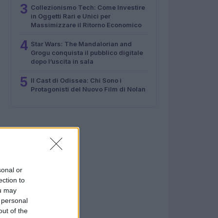
3
Collezionismo Tech: Come Investire
in Oggetti Rari e Unici per
Massimizzare il Ritorno Economico
4
Star Wars: The Mandalorian and
Grogu conquista il pubblico digitale
dopo l’uscita in sala
5
Il Cast di Odissea: Chi Sono i
Protagonisti del Nuovo Film di Nolan
sonal or
ection to
ou may
 personal
out of the