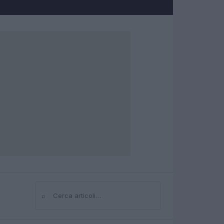
⌕
Cerca