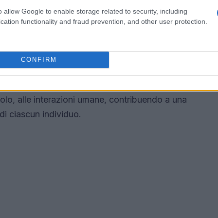
o allow Google to enable storage related to security, including
umane nella medicina
cation functionality and fraud prevention, and other user protection.
merge frequentemente nel campo della medicina,
nsostituibili. La professionalità di un medico
CONFIRM
di problemi sanitari; è necessaria anche la
mi significativi con i pazienti. La tecnologia
lo, alle interazioni umane, contribuendo a una
di ciascun individuo.