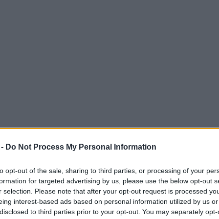
 -
Do Not Process My Personal Information
to opt-out of the sale, sharing to third parties, or processing of your per
formation for targeted advertising by us, please use the below opt-out s
 dei tablet Lenovo Idea Tab
r selection. Please note that after your opt-out request is processed y
eing interest-based ads based on personal information utilized by us or
tinguono per specifiche tecniche avanzate. Con
disclosed to third parties prior to your opt-out. You may separately opt-