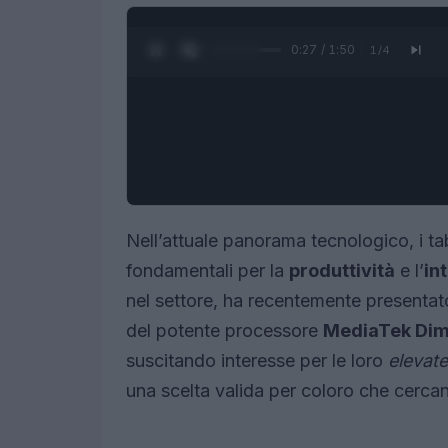
0:27 / 1:50
1
/
4
Nell’attuale panorama tecnologico, i ta
fondamentali per la
produttività
e l’
in
nel settore, ha recentemente presentato
del potente processore
MediaTek Dim
suscitando interesse per le loro
elevate
una scelta valida per coloro che cercan