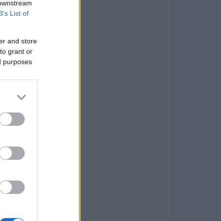
 downstream
B’s List of
er and store
to grant or
ed purposes