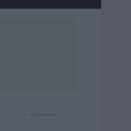
⌕
Cerca