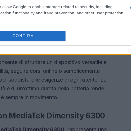
o allow Google to enable storage related to security, including
cation functionality and fraud prevention, and other user protection.
CONFIRM
a Tab
nsente di sfruttare un dispositivo versatile e
bilità, seguire corsi online o semplicemente
i per soddisfare le esigenze di ogni utente. La
tà e di un’ottima durata della batteria rende
 è sempre in movimento.
con MediaTek Dimensity 6300
ediaTek Dimensity 6300
, rappresenta una