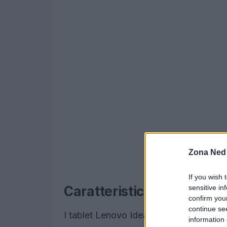
Zona Ned
If you wish 
sensitive in
Caratteristiche principali
confirm you
continue se
I tablet Lenovo Idea Tab si contraddis
information 