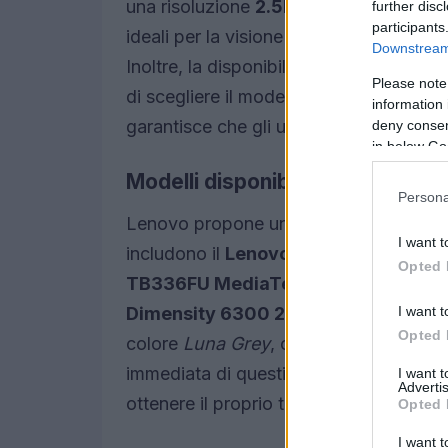
una risoluzione
2.5K
, questi dispositiv
further disc
participants
ideali per la visione di contenuti multime
Downstream 
Inoltre, la disponibilità di due opzioni 
Please note
di scegliere il modello più adatto alle 
information 
garantisce che gli utenti possano resta
deny consent
in below Go
Modelli disponibili e opzioni di c
Persona
Lenovo propone una gamma di varianti 
I want t
includono il
Lenovo Idea Tab MediaT
Opted 
TB336FU MediaTek Dimensity 630
I want t
Dimensity 6300 256GB 5G
. Ciascuno
Opted 
colore
Luna Grey
, che aggiunge un tocc
immediata di questi dispositivi facilit
I want 
Advertis
ottenere il proprio tablet senza lunghe 
Opted 
I want t