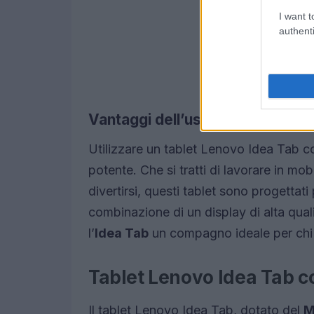
I want t
authenti
Vantaggi dell’uso di Lenovo Ide
Utilizzare un tablet Lenovo Idea Tab co
potente. Che si tratti di lavorare in mo
divertirsi, questi tablet sono progettat
combinazione di un display di alta quali
l’
Idea Tab
un compagno ideale per chi
Tablet Lenovo Idea Tab 
Il tablet Lenovo Idea Tab, dotato del
M