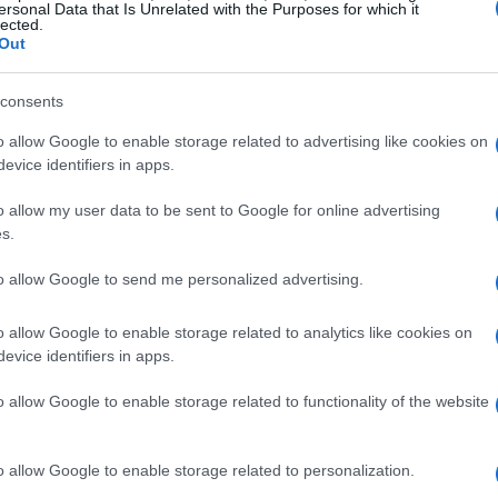
ersonal Data that Is Unrelated with the Purposes for which it
lected.
Out
6300
è concepito per offrire elevate prestazioni
consents
fica. Questa caratteristica lo rende
eaming video e applicazioni che richiedono
o allow Google to enable storage related to advertising like cookies on
evice identifiers in apps.
ativo
Android 15
assicura un’esperienza utente
asta gamma di applicazioni e funzionalità.
o allow my user data to be sent to Google for online advertising
s.
to allow Google to send me personalized advertising.
o allow Google to enable storage related to analytics like cookies on
evice identifiers in apps.
o allow Google to enable storage related to functionality of the website
o allow Google to enable storage related to personalization.