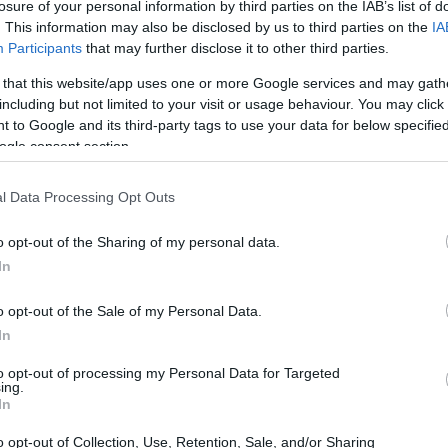
i offrono immagini nitide e dettagliate, risultando
losure of your personal information by third parties on the IAB’s list of
. This information may also be disclosed by us to third parties on the
IA
diali e l’utilizzo di applicazioni di produttività.
Participants
that may further disclose it to other third parties.
di memoria,
128GB
e
256GB
, consente agli utenti
 that this website/app uses one or more Google services and may gath
proprie necessità. La connettività
Wi-Fi
e
5G
including but not limited to your visit or usage behaviour. You may click 
re connessi in ogni situazione.
 to Google and its third-party tags to use your data for below specifi
ogle consent section.
olore
l Data Processing Opt Outs
della serie
Idea Tab
. I modelli disponibili
o opt-out of the Sharing of my personal data.
ek Dimensity 6300 128GB
, il
Lenovo Idea Tab
In
0 256GB
e il
Lenovo Idea Tab MediaTek
o opt-out of the Sale of my Personal Data.
 di questi tablet è presentato in un elegante
In
o di modernità e stile. La disponibilità
a l’acquisto da parte dei consumatori, che possono
to opt-out of processing my Personal Data for Targeted
ing.
attese.
In
o opt-out of Collection, Use, Retention, Sale, and/or Sharing