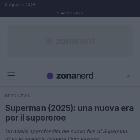
Salta al contenuto
9 Agosto 2026
9 Agosto 2026
⌕
×
⌕
NERD NEWS
Cerca
Superman (2025): una nuova era
per il supereroe
Un'analisi approfondita del nuovo film di Superman,
dove la nostalgia incontra l'innovazione.