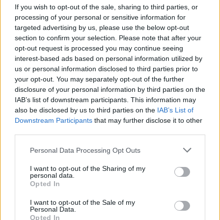
metriche può fare la differenza tra un successo e
If you wish to opt-out of the sale, sharing to third parties, or
processing of your personal or sensitive information for
un fallimento al box office. È fondamentale che i
targeted advertising by us, please use the below opt-out
marketer stiano attenti a ogni dettaglio,
section to confirm your selection. Please note that after your
analizzando i dati per capire cosa funziona e cosa
opt-out request is processed you may continue seeing
interest-based ads based on personal information utilized by
può essere migliorato.
us or personal information disclosed to third parties prior to
your opt-out. You may separately opt-out of the further
In conclusione, Superman (2025) non è solo un
disclosure of your personal information by third parties on the
film, ma un evento che ha il potere di riunire le
IAB’s list of downstream participants. This information may
also be disclosed by us to third parties on the
IAB’s List of
persone. Con un messaggio di speranza e una
Downstream Participants
that may further disclose it to other
narrativa coinvolgente, James Gunn ha saputo
third parties.
creare una nuova era per il supereroe, onorando il
Please note that this website/app uses one or more Google
Personal Data Processing Opt Outs
passato mentre si proietta verso il futuro. Questo
services and may gather and store information including but
equilibrio tra tradizione e innovazione è ciò che
not limited to your visit or usage behaviour. You may click to
I want to opt-out of the Sharing of my
personal data.
grant or deny consent to Google and its third-party tags to
rende il film un successo, capace di attrarre e
Opted In
use your data for below specified purposes in below Google
ispirare generazioni di spettatori. E tu, sei pronto a
consent section.
I want to opt-out of the Sale of my
vivere questa nuova avventura al cinema?
Personal Data.
Opted In