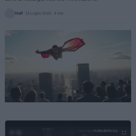
Staff
·
13 Luglio 2025
· 4 min
0:30 /
Ad
hub
Media
POWERED
1
/
4
1:23
BY