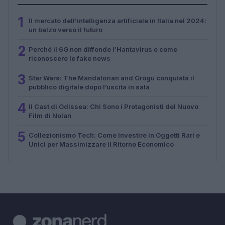
1
Il mercato dell’intelligenza artificiale in Italia nel 2024:
un balzo verso il futuro
2
Perché il 6G non diffonde l’Hantavirus e come
riconoscere le fake news
3
Star Wars: The Mandalorian and Grogu conquista il
pubblico digitale dopo l’uscita in sala
4
Il Cast di Odissea: Chi Sono i Protagonisti del Nuovo
Film di Nolan
5
Collezionismo Tech: Come Investire in Oggetti Rari e
Unici per Massimizzare il Ritorno Economico