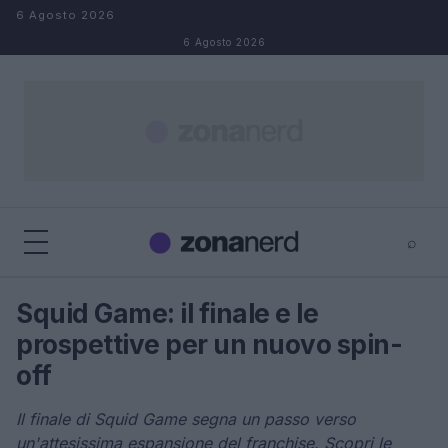
Salta al contenuto
6 Agosto 2026
6 Agosto 2026
⌕
×
⌕
Squid Game: il finale e le
Cerca
prospettive per un nuovo spin-
off
Il finale di Squid Game segna un passo verso
un'attesissima espansione del franchise. Scopri le