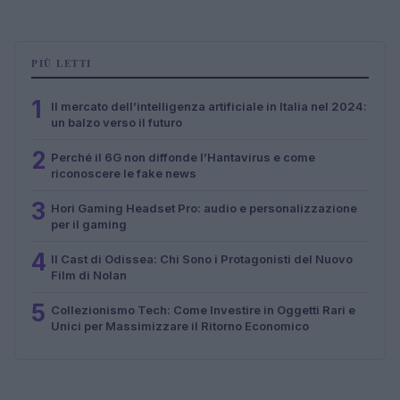
PIÙ LETTI
1
Il mercato dell’intelligenza artificiale in Italia nel 2024:
un balzo verso il futuro
2
Perché il 6G non diffonde l’Hantavirus e come
riconoscere le fake news
3
Hori Gaming Headset Pro: audio e personalizzazione
per il gaming
4
Il Cast di Odissea: Chi Sono i Protagonisti del Nuovo
Film di Nolan
5
Collezionismo Tech: Come Investire in Oggetti Rari e
Unici per Massimizzare il Ritorno Economico