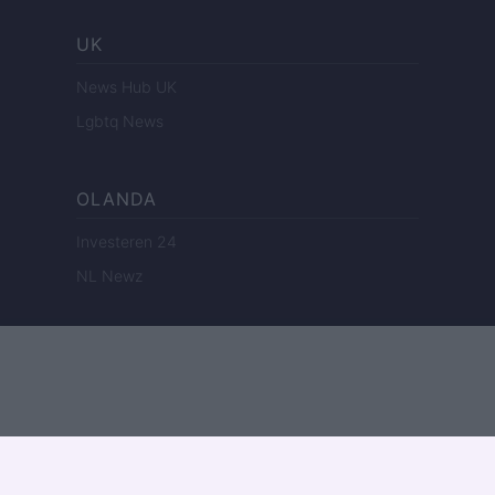
UK
News Hub UK
Lgbtq News
OLANDA
Investeren 24
NL Newz