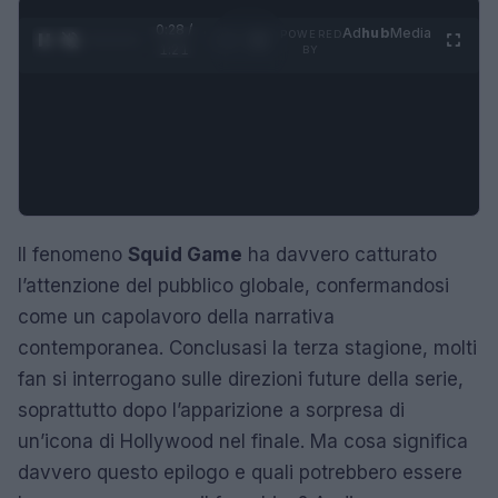
0:29 /
Ad
hub
Media
POWERED
1
/
4
1:21
BY
Il fenomeno
Squid Game
ha davvero catturato
l’attenzione del pubblico globale, confermandosi
come un capolavoro della narrativa
contemporanea. Conclusasi la terza stagione, molti
fan si interrogano sulle direzioni future della serie,
soprattutto dopo l’apparizione a sorpresa di
un’icona di Hollywood nel finale. Ma cosa significa
davvero questo epilogo e quali potrebbero essere