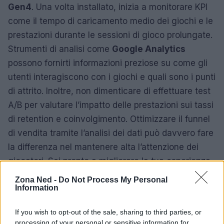
Gen4
. Una volta installato, inizia a monitorare KPI
come il tempo di caricamento medio dei giochi e le
prestazioni durante le sessioni di gioco prolungate.
Strumenti di analisi come
Google Analytics
possono fornirti informazioni preziose su come gli
utenti interagiscono con i giochi e quali sono i punti
di attrito. Inoltre, non dimenticare di effettuare test
A/B per valutare l’impatto delle prestazioni sui tassi
di retention e coinvolgimento. Ottimizzare il funnel
di vendita tramite l’analisi dei dati può davvero fare
la differenza nel mantenere alta l’attenzione dei
giocatori. Sei pronto a migliorare la tua esperienza
di gioco?
Zona Ned -
Do Not Process My Personal
Information
If you wish to opt-out of the sale, sharing to third parties, or
AUTORE
processing of your personal or sensitive information for