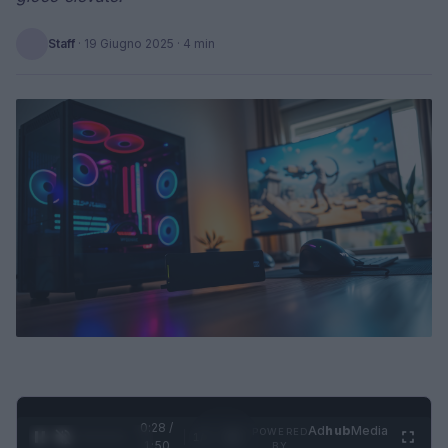
Staff
·
19 Giugno 2025
· 4 min
0:28 /
Ad
hub
Media
POWERED
1
/
4
1:50
BY