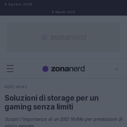
Salta al contenuto
8 Agosto 2026
8 Agosto 2026
⌕
×
⌕
NERD NEWS
Cerca
Soluzioni di storage per un
gaming senza limiti
Scopri l'importanza di un SSD NVMe per prestazioni di
gioco elevate.