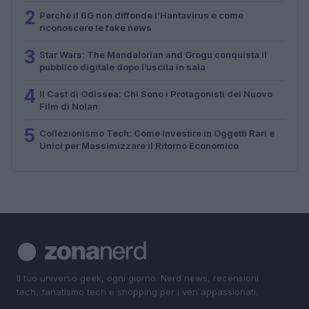
2
Perché il 6G non diffonde l’Hantavirus e come
riconoscere le fake news
3
Star Wars: The Mandalorian and Grogu conquista il
pubblico digitale dopo l’uscita in sala
4
Il Cast di Odissea: Chi Sono i Protagonisti del Nuovo
Film di Nolan
5
Collezionismo Tech: Come Investire in Oggetti Rari e
Unici per Massimizzare il Ritorno Economico
Il tuo universo geek, ogni giorno. Nerd news, recensioni
tech, fanatismo tech e shopping per i veri appassionati.