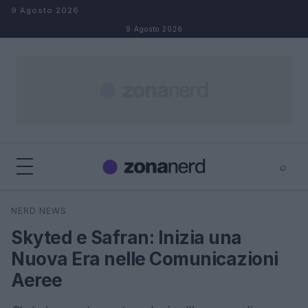
Salta al contenuto
9 Agosto 2026
9 Agosto 2026
⌕
×
⌕
NERD NEWS
Cerca
Skyted e Safran: Inizia una
Nuova Era nelle Comunicazioni
Aeree