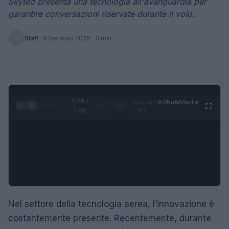
Skyted presenta una tecnologia all'avanguardia per
garantire conversazioni riservate durante il volo.
Staff
·
6 Gennaio 2026
· 3 min
0:28 /
Ad
hub
Media
POWERED
1
/
4
1:50
BY
Nel settore della tecnologia aerea, l’innovazione è
costantemente presente. Recentemente, durante