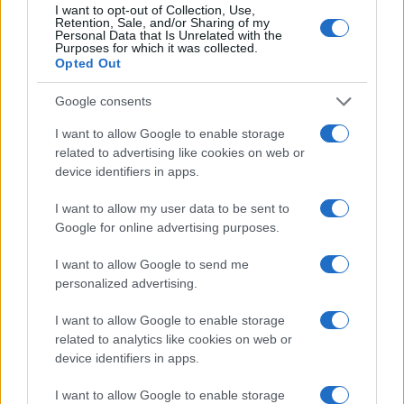
I want to opt-out of Collection, Use,
NERD NEWS
Retention, Sale, and/or Sharing of my
Personal Data that Is Unrelated with the
Purposes for which it was collected.
Opted Out
Google consents
I want to allow Google to enable storage
related to advertising like cookies on web or
device identifiers in apps.
I want to allow my user data to be sent to
Google for online advertising purposes.
I want to allow Google to send me
Scopri i parchi a tema più spettacolari per geek e non
personalized advertising.
solo
Andrea Conforti · 9 Ago 2026
I want to allow Google to enable storage
related to analytics like cookies on web or
NERD NEWS
device identifiers in apps.
I want to allow Google to enable storage