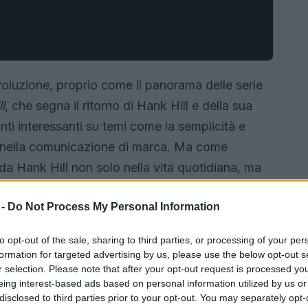
voluzione, proprio come il panorama delle serie
l
, che segna il ritorno di Hank Hill e della sua
ti interessanti su temi come la semplicità e
ati nella comunicazione di marca. Ma come
 da Hank Hill non solo nella vita quotidiana, ma
oggi? Scopriamolo insieme!
 -
Do Not Process My Personal Information
to opt-out of the sale, sharing to third parties, or processing of your per
formation for targeted advertising by us, please use the below opt-out s
r selection. Please note that after your opt-out request is processed y
eing interest-based ads based on personal information utilized by us or
disclosed to third parties prior to your opt-out. You may separately opt-