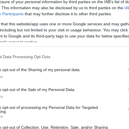
losure of your personal information by third parties on the IAB’s list of
. This information may also be disclosed by us to third parties on the
IA
Participants
that may further disclose it to other third parties.
 that this website/app uses one or more Google services and may gath
including but not limited to your visit or usage behaviour. You may click 
 to Google and its third-party tags to use your data for below specifi
ogle consent section.
l Data Processing Opt Outs
o opt-out of the Sharing of my personal data.
In
parato che
il marketing oggi è una scienza
che
o opt-out of the Sale of my Personal Data.
In
 Hank Hill ci insegna che “le birre non devono
e essere fredde”. Questo principio di
to opt-out of processing my Personal Data for Targeted
ing.
rketing: messaggi chiari e concisi tendono a
In
 Quando creiamo campagne pubblicitarie, è
o opt-out of Collection, Use, Retention, Sale, and/or Sharing