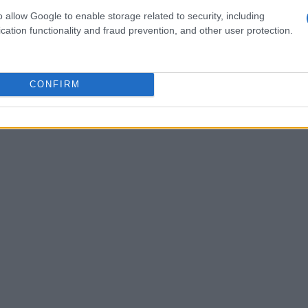
aree di ottimizzazione e implementare modifiche
o allow Google to enable storage related to security, including
cation functionality and fraud prevention, and other user protection.
e possiamo utilizzare questi dati per evolvere le
CONFIRM