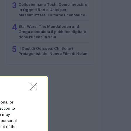
3
Collezionismo Tech: Come Investire
in Oggetti Rari e Unici per
Massimizzare il Ritorno Economico
4
Star Wars: The Mandalorian and
Grogu conquista il pubblico digitale
dopo l’uscita in sala
5
Il Cast di Odissea: Chi Sono i
Protagonisti del Nuovo Film di Nolan
sonal or
ection to
ou may
 personal
out of the