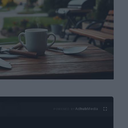
Ad
hub
Media
POWERED BY