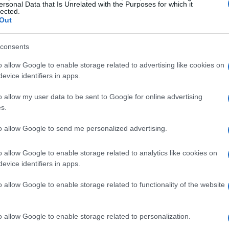
rarsi sull’essenziale.
I dati ci raccontano una
ersonal Data that Is Unrelated with the Purposes for which it
lected.
messaggi diretti spesso portano a un aumento
Out
consents
me anche i contenuti, siano essi testi o video,
o allow Google to enable storage related to advertising like cookies on
evice identifiers in apps.
sibili dal nostro pubblico. Oggi, le audience
o la trasparenza e la fruibilità dei messaggi.
o allow my user data to be sent to Google for online advertising
a cambiare una campagna pubblicitaria
s.
 Il primo passo per migliorare le performance
to allow Google to send me personalized advertising.
to:
semplificare il messaggio
.
o allow Google to enable storage related to analytics like cookies on
evice identifiers in apps.
o continuo
o allow Google to enable storage related to functionality of the website
 Hank è che “nessuno è perfetto”. Questo
driven. I dati non sono solo numeri; sono un
o allow Google to enable storage related to personalization.
icano dove possiamo migliorare. Con l’analisi delle