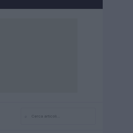
⌕
Cerca