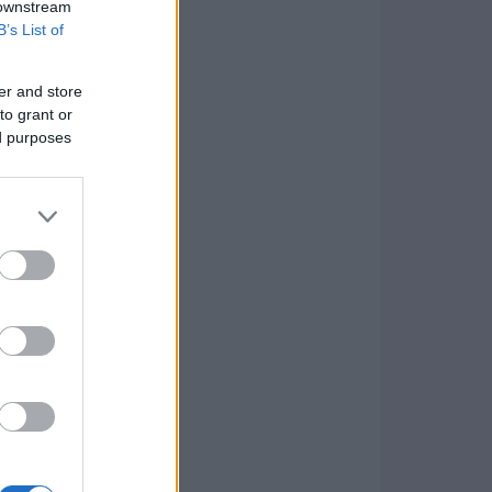
 downstream
B’s List of
er and store
to grant or
ed purposes