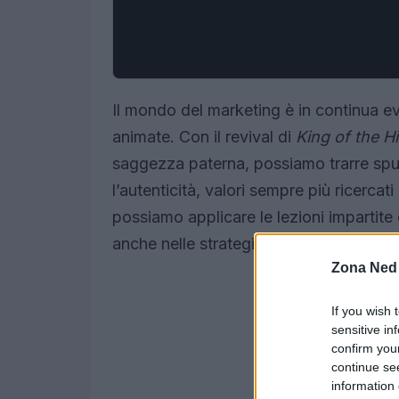
Il mondo del marketing è in continua e
animate. Con il revival di
King of the Hil
saggezza paterna, possiamo trarre spun
l’autenticità, valori sempre più ricerc
possiamo applicare le lezioni impartite
anche nelle strategie di marketing di 
Zona Ned
If you wish 
sensitive in
confirm you
continue se
information 