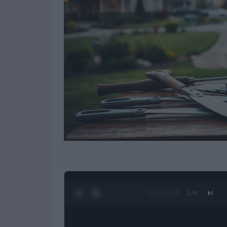
0:27 / 1:23
1
/
4